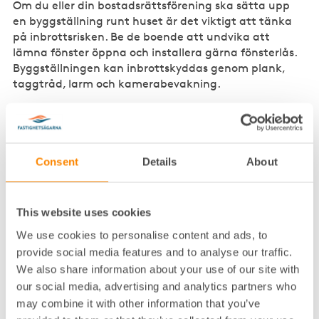
Om du eller din bostadsrättsförening ska sätta upp
en byggställning runt huset är det viktigt att tänka
på inbrottsrisken. Be de boende att undvika att
lämna fönster öppna och installera gärna fönsterlås.
Byggställningen kan inbrottskyddas genom plank,
taggtråd, larm och kamerabevakning.
Samverkan mot brott
Consent
Details
About
Minst lika viktigt som ett fungerande skalskydd är
människors uppmärksamhet. Det behöver inte
nödvändigtvis vara en organiserad grannsamverkan,
även om det är en effektiv metod. Grannar som tar
This website uses cookies
ett gemensamt ansvar skapar en säkrare
We use cookies to personalise content and ads, to
boendemiljö. En kombination av fungerande
provide social media features and to analyse our traffic.
skalskydd och grannsamverkan är det bästa.
We also share information about your use of our site with
our social media, advertising and analytics partners who
Polismyndigheten i Stockholms läns förslag till
may combine it with other information that you’ve
fastighetsägare, hyresvärdar och