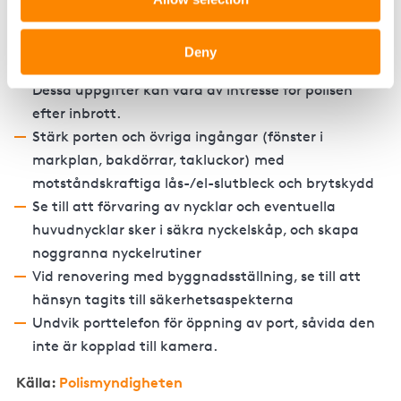
för kodpanelen
Inför elektroniskt portkodssystem med loggning,
Deny
som informerar om vem som öppnade och när.
Dessa uppgifter kan vara av intresse för polisen
efter inbrott.
Stärk porten och övriga ingångar (fönster i
markplan, bakdörrar, takluckor) med
motståndskraftiga lås-/el-slutbleck och brytskydd
Se till att förvaring av nycklar och eventuella
huvudnycklar sker i säkra nyckelskåp, och skapa
noggranna nyckelrutiner
Vid renovering med byggnadsställning, se till att
hänsyn tagits till säkerhetsaspekterna
Undvik porttelefon för öppning av port, såvida den
inte är kopplad till kamera.
Källa:
Polismyndigheten