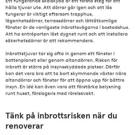
Ett fungerande skalskydd är ett första steg för att
hålla tjuvar ute. Att dörrar går igen och att lås
fungerar är viktigt eftersom trapphus,
lägenhetsdörrar, terrassdörrar och lättåtkomliga
fönster är de vanligaste inbrottsvägarna i bostadshus.
Att ha entréporten låst dygnet runt och att installera
säkerhetsdörrar är att rekommendera.
Inbrottstjuvar tar sig ofta in genom ett fönster i
bottenplanet eller genom altandörren. Risken för
inbrott är större på insynsskyddade platser. Därför
kan det vara bra att ta bort skymmande växter nära
altandörrar och fönster för att öppna upp för bättre
insyn. En idé kan även vara att förstärka belysning
runt huset, förslagsvis med rörelsevakt.
Tänk på inbrottsrisken när du
renoverar