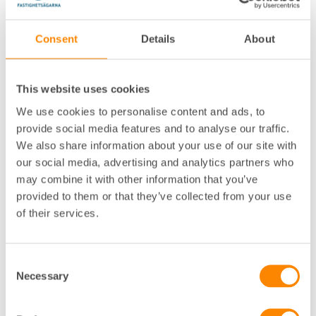
Consent
Details
About
This website uses cookies
2021 års utmärkelse tilldelas
We use cookies to personalise content and ads, to
Gunnar Gunnarssons Fastighets AB
i Norrköping, med
motiveringen "Ägarlägenheter är ännu är en liten
provide social media features and to analyse our traffic.
men mycket spännande och attraktiv boendeform
We also share information about your use of our site with
som främjar behoven av blandade upplåtelseformer
our social media, advertising and analytics partners who
på bostadsmarknaden. Redan tidigt då
may combine it with other information that you’ve
ägarlägenheter introducerades har årets
provided to them or that they’ve collected from your use
fastighetsprofil initierat byggnation för en av Sveriges
of their services.
första fastigheter med ägarlägenheter. 2011
påbörjades försäljningen av 14 nybyggda
ägarlägenheter i Söderköping. En upplåtelseform som
Consent
man sedan spridit till fler orter. För sitt engagemang
Necessary
Selection
och sin uthållighet samt för sin öppenhet för nya
boende- och upplåtelseformer, kombinerat med ett
målmedvetet arbete och med en övertygelse om