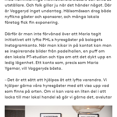
utställare. Och folk gillar ju när det händer något. Där
är Vaggeryd inget undantag. Hälsomässan drog både
nyfikna gäster och sponsorer, och många lokala
företag fick fin exponering.
Därför är man inte förvånad över att Maria tagit
initiativet att lyfta PHL:s hyresgäster på bolagets
Instagramkonto. När man kikar in på kontot kan man
se inspirerande bilder från padelhallen, en puff om
den lokala PT-studion och tips om att det dykt upp en
ledig lägenhet. Ett konto som, precis som Maria
Ygemar, vill Vaggeryds bästa.
– Det är ett sätt att hjälpas åt att lyfta varandra. Vi
hjälper gärna våra hyresgäster med att visa upp vad
som finns på orten. Om vi kan vara en liten del i att
locka till mer lokal handel så gör vi gärna det, avslutar