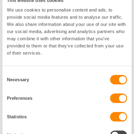
drömde om att öppna en napolitansk pizzeria. Med
This website uses cookies
PHL och Marias hjälp kunde Darko slå upp dörrarna
We use cookies to personalise content and ads, to
till sin helt egna pizzeria.
provide social media features and to analyse our traffic.
We also share information about your use of our site with
our social media, advertising and analytics partners who
may combine it with other information that you’ve
provided to them or that they’ve collected from your use
of their services.
Consent
Necessary
Selection
Preferences
Statistics
Och visst finns en nybyggaranda här, ett
entreprenörskap som man märker av redan när man
kör in i Vaggeryd. Där står kommunens välkomnande