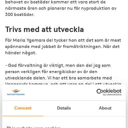
behovet av bostäder kommer att vara stort de
närmaste åren och planerar nu för nyproduktion av
300 bostäder.
Trivs med att utveckla
För Maria Ygemars del tycker hon att det som är mest
spännande med jobbet är framåtriktningen. När det
händer något.
– God förvaltning är viktigt, men den del jag som
person verkligen får energikickar av är den
utvecklande delen. Vi har ett bra samarbete med
Vaggeryds kommun, och att vara en del i att utveckla
centrum tillsammans med dem och andra lokala
aktörer känns alltid väldigt meningsfullt.
Consent
Details
About
I flera fall har det inneburit att hon med kraft och
engagemang hjälper människor att förverkliga sin
dröm. Som när hon fick kontakt med Darko Nad som