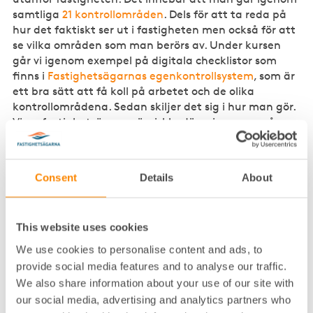
samtliga
21 kontrollområden
. Dels för att ta reda på
hur det faktiskt ser ut i fastigheten men också för att
se vilka områden som man berörs av. Under kursen
går vi igenom exempel på digitala checklistor som
finns i
Fastighetsägarnas egenkontrollsystem
, som är
ett bra sätt att få koll på arbetet och de olika
kontrollområdena. Sedan skiljer det sig i hur man gör.
Vissa fastighetsägare gör riskbedömningen en gång,
medan andra gör det varje hel- eller halvår för att
sedan rapportera avvikelser.
Consent
Details
About
Har du några tips som man kan
ta med sig i sitt arbete?
This website uses cookies
–
Även om det inte är ett krav för alla
We use cookies to personalise content and ads, to
kontrollområden rekommenderar jag att man alltid
provide social media features and to analyse our traffic.
dokumenterar de rutiner som man har och det arbete
We also share information about your use of our site with
som man gör. Det underlättar vid kontakt med olika
our social media, advertising and analytics partners who
tillsynsmyndigheter. Sedan är det enkelt för andra att