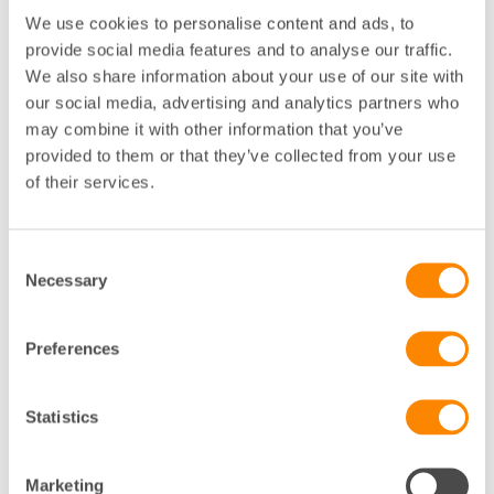
mig ett par gånger kan man ju säga! Jag har med
We use cookies to personalise content and ads, to
mig mycket från juridiken, men det jag främst tar
provide social media features and to analyse our traffic.
med mig är den ekonomiska biten.
We also share information about your use of our site with
our social media, advertising and analytics partners who
För Petra var inte bara föreläsningarna värdefulla.
may combine it with other information that you’ve
– Jag lärde mig väldigt mycket nytt och det var
provided to them or that they’ve collected from your use
många bra diskussioner. Kurskamraterna bidrog med
of their services.
bra frågor och exempel – det blev ett samtal i lärande.
Och erfarenhetsutbytet i pauser och gemensamma
middagar var också viktigt och lyfte kursen, fortsätter
Consent
Petra.
Necessary
Selection
Till den som funderar på att gå kursen har hon ett
tydligt råd:
Preferences
”Det kan jag bara varmt rekommendera!”
Statistics
Petra som kursledare
Marketing
Utöver sitt arbete som fastighetskonsult är Petra själv