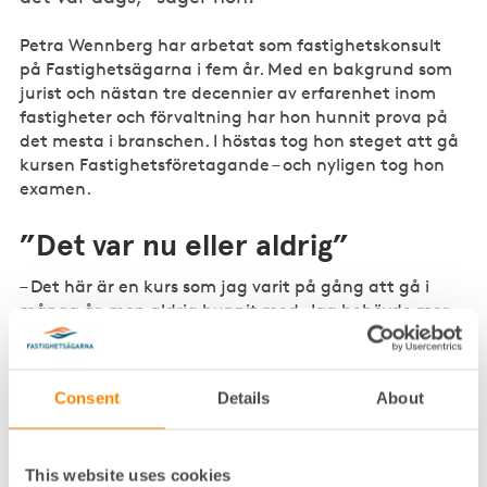
Petra Wennberg har arbetat som fastighetskonsult
på Fastighetsägarna i fem år. Med en bakgrund som
jurist och nästan tre decennier av erfarenhet inom
fastigheter och förvaltning har hon hunnit prova på
det mesta i branschen. I höstas tog hon steget att gå
kursen Fastighetsföretagande – och nyligen tog hon
examen.
”Det var nu eller aldrig”
– Det här är en kurs som jag varit på gång att gå i
många år, men aldrig hunnit med. Jag behövde mer
fördjupande kunskaper inom fastighetsvärdering,
investeringskalkyler och sådant, berättar Petra.
Consent
Details
About
Hon beskriver kursen som både givande och
inspirerande.
– Den var jättebra och intressant. Ljuset gick upp för
This website uses cookies