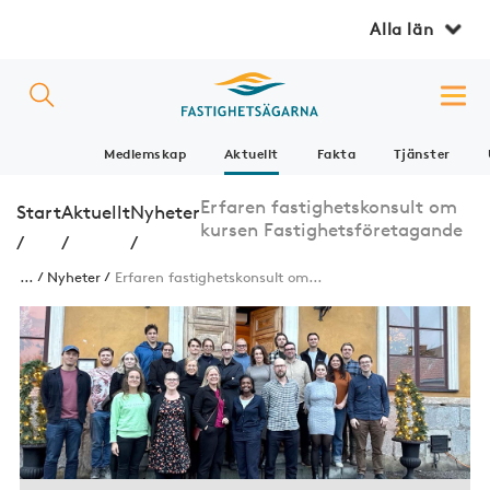
Alla län
Medlemskap
Aktuellt
Fakta
Tjänster
Erfaren fastighetskonsult om
Start
Aktuellt
Nyheter
kursen Fastighetsföretagande
/
/
/
...
Nyheter
Erfaren fastighetskonsult om...