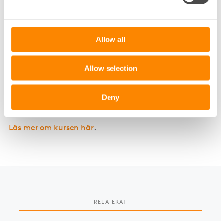
kursledare på flera av våra hel- och halvdagskurser,
bland annat
Avflyttningsbesiktning
och
Fastighetsägarens ansvar
.
Allow all
– Det bästa med att hålla kurs är att kunna svara på
deltagarnas frågor och bidra med exempel från
Allow selection
verkligheten. Jag har besiktat 2000 lägenheter och
eftersom jag jobbat så länge med både bostäder och
lokaler har jag ju lite roliga historier om det mesta!
Deny
avslutar Petra.
Läs mer om kursen här
.
RELATERAT