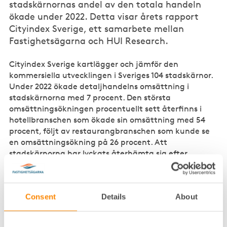
stadskärnornas andel av den totala handeln
ökade under 2022. Detta visar årets rapport
Cityindex Sverige, ett samarbete mellan
Fastighetsägarna och HUI Research.
Cityindex Sverige kartlägger och jämför den
kommersiella utvecklingen i Sveriges 104 stadskärnor.
Under 2022 ökade detaljhandelns omsättning i
stadskärnorna med 7 procent. Den största
omsättningsökningen procentuellt sett återfinns i
hotellbranschen som ökade sin omsättning med 54
procent, följt av restaurangbranschen som kunde se
en omsättningsökning på 26 procent. Att
stadskärnorna har lyckats återhämta sig efter
pandemin, en fördel när vi nu står inför en ny
utmanande tid.
Consent
Details
About
– För att skapa en plats som människor vill besöka,
även när ekonomin är pressad, måste stadskärnorna
erbjuda ett blandat utbud som bjuder in till