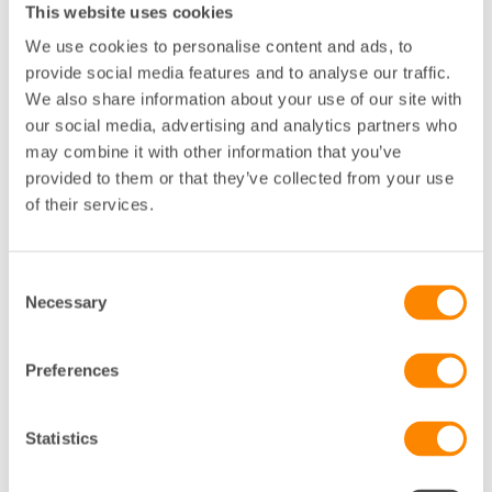
upplevelser baserade på platsens unika
This website uses cookies
förutsättningar. Restauranger som erbjuder något
We use cookies to personalise content and ads, to
extra fyller i sammanhanget en viktig funktion, säger
provide social media features and to analyse our traffic.
Christina Friberg, expert stadsutveckling,
We also share information about your use of our site with
Fastighetsägarna MittNord.
our social media, advertising and analytics partners who
Under samma period ökade omsättningen i den
may combine it with other information that you’ve
fysiska handeln med 6 procent på nationell nivå. E-
provided to them or that they’ve collected from your use
handeln såg för första gången under perioden för
of their services.
vilken data finns tillgänglig, en negativ utveckling om
-7 procent. Det innebär att stadskärnans andel av
detaljhandeln ökade under året.
Consent
Necessary
Selection
– Att omsättningen i stadskärnorna har nått nivåer vi
senast såg före pandemin är glädjande. Den höga
tillväxten är dock i mångt och mycket ett resultat av
Preferences
hög inflation. Många verksamheter i stadskärnan
möter stigande kostnader och fallande efterfrågan,
Statistics
säger Emma Hernell, VD på HUI Research.
Även om inflationen mattats av de senaste