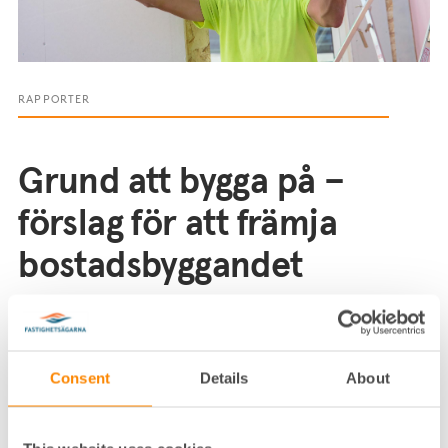
RAPPORTER
Grund att bygga på –
förslag för att främja
bostadsbyggandet
Bostadsbyggande utgör inte svaret på alla
bostadsmarknadens bekymmer. All
bostadsbrist kan inte byggas bort och såväl
Consent
Details
About
klimatmässig som social hållbarhet talar för
att flera lösningar först bör sökas i ett bättre
nyttjande av det bostadsbestånd som finns.