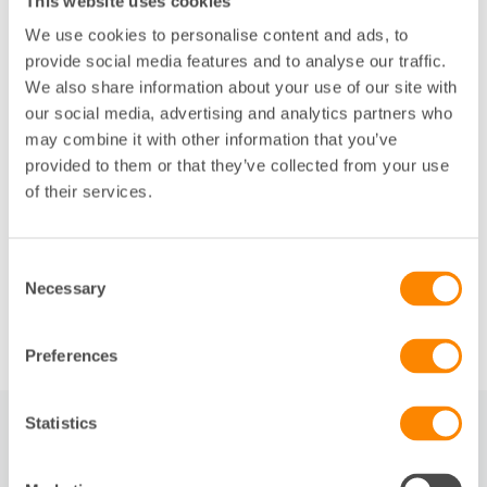
This website uses cookies
Men med ett kontinuerligt tillskott av nya
bostäder kan utbudet öka på orter med behov
We use cookies to personalise content and ads, to
och efterfrågeöverskott, standarden på det
provide social media features and to analyse our traffic.
samlade bostadsbeståndet höjas och andelen
We also share information about your use of our site with
energieffektiva fastigheter på
our social media, advertising and analytics partners who
bostadsmarknaden öka.
may combine it with other information that you’ve
provided to them or that they’ve collected from your use
Det finns flera möjligheter att utan direkt
of their services.
ekonomiska stöd främja investeringar i
bostadsbyggande som i dag uteblir, försenas eller
genomförs till onödigt höga kostnader, vilket ytterst
Consent
drabbar hushållen på bostadsmarknaden. Här anger
Necessary
Selection
vi några exempel på förslag och områden för översyn.
Preferences
Statistics
RELATERAT