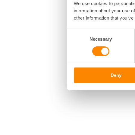
We use cookies to personalis
för hyresförhandlingarn
information about your use of
årliga hyresförhandling
other information that you’ve
FASTIGHETSÄGARNA SV
Consent
Reinhold Lennebo, Verks
Necessary
Selection
Marie Öhrström, Chefsju
Deny