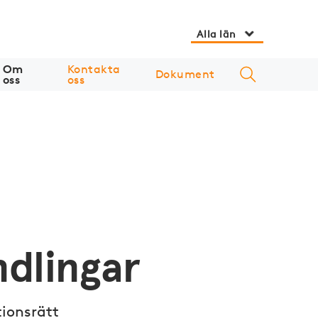
Alla län
Om
Kontakta
Dokument
oss
oss
ndlingar
tionsrätt