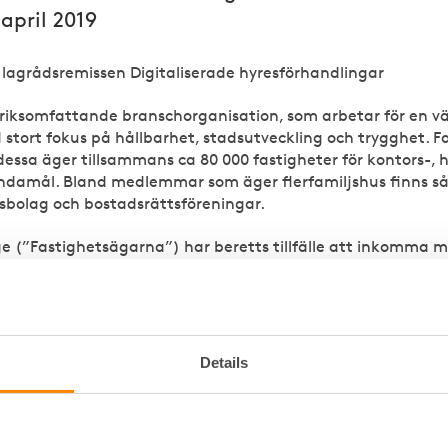
april 2019
l lagrådsremissen Digitaliserade hyresförhandlingar
riksomfattande branschorganisation, som arbetar för en v
tort fokus på hållbarhet, stadsutveckling och trygghet. F
ssa äger tillsammans ca 80 000 fastigheter för kontors-, ha
ndamål. Bland medlemmar som äger flerfamiljshus finns så
olag och bostadsrättsföreningar.
e (”Fastighetsägarna”) har beretts tillfälle att inkomma 
tkast till lagrådsremiss.
yrker
förslaget att parter i hyresförhandlingarna enligt hyr
teckna förhandlingsöverenskommelser och protokoll från f
nderskrift.
Details
tt det är positivt med en fortsatt digitalisering av hyresf
ellertid grundas i målsättningen att öka transparensen o
s parter. Det finns ett starkt behov av att skapa ekonomi