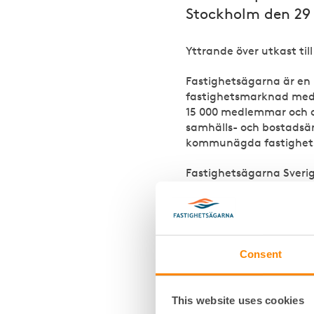
Stockholm den 29 
Yttrande över utkast til
Fastighetsägarna är en 
fastighetsmarknad med s
15 000 medlemmar och de
samhälls- och bostadsä
kommunägda fastighetsb
Fastighetsägarna Sverig
förslagen i rubricerade u
Fastighetsägarna
tillst
få möjlighet att under
avancerad elektronisk u
Consent
Fastighetsägarna anser a
sådant arbete måste em
This website uses cookies
mellan bostadsmarknaden