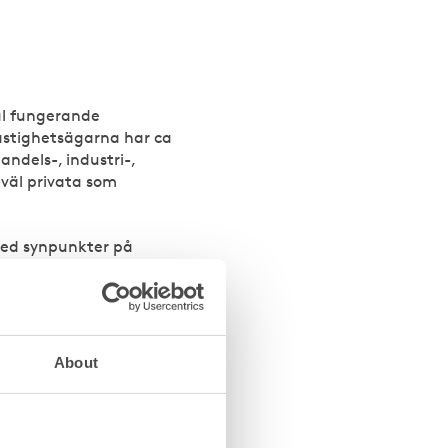
äl fungerande
astighetsägarna har ca
ndels-, industri-,
väl privata som
med synpunkter på
esförhandlingslagen ska
örhandlingarna med en
About
örhandlingarna. Ett
ch jämbördigheten
skt hållbara spelregler