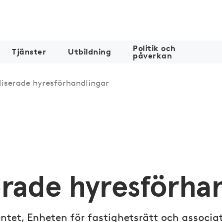
Politik och
Tjänster
Utbildning
påverkan
liserade hyresförhandlingar
serade hyresförha
ntet, Enheten för fastighetsrätt och associa