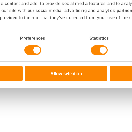
e content and ads, to provide social media features and to analy
a. Idag saknas förhandlingsgrunder och en oberoende tviste
 our site with our social media, advertising and analytics partn
arna.
 provided to them or that they’ve collected from your use of their
ERIGE
tällande direktör
Preferences
Statistics
rist
Allow selection