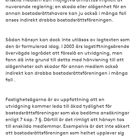
nuvarande reglering; en skada eller olägenhet för en
annan bostadsrättshavare kan ju också i många fall
anses indirekt drabba bostadsrättsföreningen.
Sådan hänsyn kan dock inte utläsas av lagtexten som
den är formulerad idag. I 2003 års lagstiftningsärende
övervägde lagrådet att föreslå en utvidgning, men
fann då inte grund till detta med hänvisning till att
olägenheter och skador för annan medlem också
indirekt kan drabba bostadsrättsföreningen i många
fall .
Fastighetsägarna är av uppfattning att en
utvidgning kommer leda till ökad tydlighet för
bostadsrättsföreningar som ska bedöma ansökningar
enligt 7 kap. 7 §. Därtill är det rimligt att hänsyn tas
till enskilda medlemmar. Exempelvis är det inte säkert
att bostadsrättsföreningen som helhet upplever sig