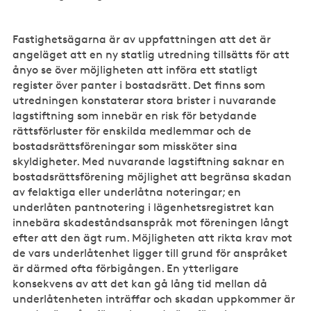
Fastighetsägarna är av uppfattningen att det är
angeläget att en ny statlig utredning tillsätts för att
ånyo se över möjligheten att införa ett statligt
register över panter i bostadsrätt. Det finns som
utredningen konstaterar stora brister i nuvarande
lagstiftning som innebär en risk för betydande
rättsförluster för enskilda medlemmar och de
bostadsrättsföreningar som missköter sina
skyldigheter. Med nuvarande lagstiftning saknar en
bostadsrättsförening möjlighet att begränsa skadan
av felaktiga eller underlåtna noteringar; en
underlåten pantnotering i lägenhetsregistret kan
innebära skadeståndsanspråk mot föreningen långt
efter att den ägt rum. Möjligheten att rikta krav mot
de vars underlåtenhet ligger till grund för anspråket
är därmed ofta förbigången. En ytterligare
konsekvens av att det kan gå lång tid mellan då
underlåtenheten inträffar och skadan uppkommer är