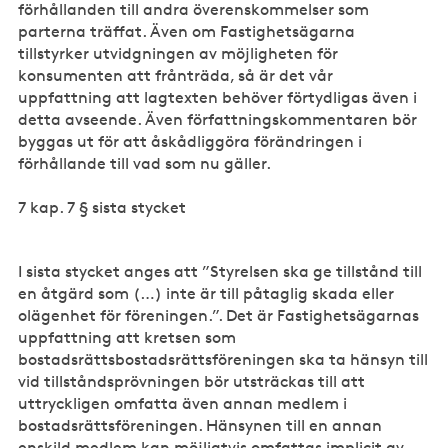
förhållanden till andra överenskommelser som
parterna träffat. Även om Fastighetsägarna
tillstyrker utvidgningen av möjligheten för
konsumenten att frånträda, så är det vår
uppfattning att lagtexten behöver förtydligas även i
detta avseende. Även författningskommentaren bör
byggas ut för att åskådliggöra förändringen i
förhållande till vad som nu gäller.
7 kap. 7 § sista stycket
I sista stycket anges att ”Styrelsen ska ge tillstånd till
en åtgärd som (…) inte är till påtaglig skada eller
olägenhet för föreningen.”. Det är Fastighetsägarnas
uppfattning att kretsen som
bostadsrättsbostadsrättsföreningen ska ta hänsyn till
vid tillståndsprövningen bör utsträckas till att
uttryckligen omfatta även annan medlem i
bostadsrättsföreningen. Hänsynen till en annan
enskild medlem kan möjligtvis omfattas implicit av