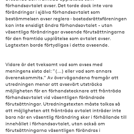
förhandsavtalet avser. Det torde dock inte vara
förändringar i själva förhandsavtalet som
bestämmelsen avser reglera – bostadsrättsföreningen
kan inte ensidigt ändra förhandsavtalet - utan
väsentliga förändringar avseende förutsättningarna
för den framtida upplåtelse som avtalet avser.
Lagtexten borde förtydligas i detta avseende.
Vidare är det tveksamt vad som avses med
meningens sista del: ”(…) eller vad som annars
överenskommits.” Av övervägandena framgår att
utredningen menar att avsevärt utsträcka
möjligheten för en förhandstecknare att frånträda
förhandsavtalet vid väsentligen förändrade
förutsättningar. Utredningstexten måste tolkas så
att möjligheten att frånträda avtalet inträder inte
bara när en väsentlig förändring sker i förhållande till
innehållet i förhandsavtalet, utan också om
förutsättningarna väsentligen förändras i