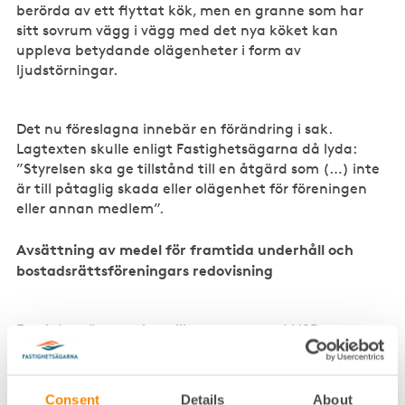
berörda av ett flyttat kök, men en granne som har
sitt sovrum vägg i vägg med det nya köket kan
uppleva betydande olägenheter i form av
ljudstörningar.
Det nu föreslagna innebär en förändring i sak.
Lagtexten skulle enligt Fastighetsägarna då lyda:
”Styrelsen ska ge tillstånd till en åtgärd som (…) inte
är till påtaglig skada eller olägenhet för föreningen
eller annan medlem”.
Avsättning av medel för framtida underhåll och
bostadsrättsföreningars redovisning
Fastighetsägarna har tillsammans med HSB,
Riksbyggen, Bostadsrätterna och FAR under
utredningen inlämnat ett förslag till hur
bostadsrättsföreningar ska förmås sätta av medel för
Consent
Details
About