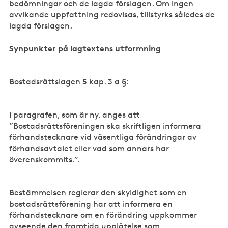
bedömningar och de lagda förslagen. Om ingen
avvikande uppfattning redovisas, tillstyrks således de
lagda förslagen.
Synpunkter på lagtextens utformning
Bostadsrättslagen 5 kap. 3 a §:
I paragrafen, som är ny, anges att
”Bostadsrättsföreningen ska skriftligen informera
förhandstecknare vid väsentliga förändringar av
förhandsavtalet eller vad som annars har
överenskommits.”.
Bestämmelsen reglerar den skyldighet som en
bostadsrättsförening har att informera en
förhandstecknare om en förändring uppkommer
avseende den framtida upplåtelse som