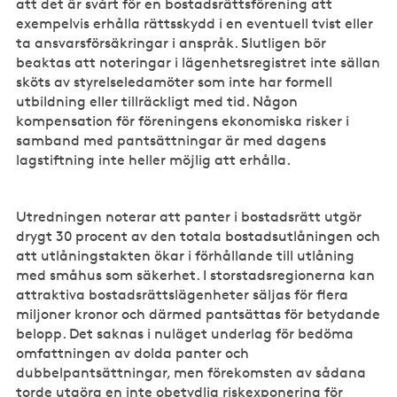
att det är svårt för en bostadsrättsförening att
exempelvis erhålla rättsskydd i en eventuell tvist eller
ta ansvarsförsäkringar i anspråk. Slutligen bör
beaktas att noteringar i lägenhetsregistret inte sällan
sköts av styrelseledamöter som inte har formell
utbildning eller tillräckligt med tid. Någon
kompensation för föreningens ekonomiska risker i
samband med pantsättningar är med dagens
lagstiftning inte heller möjlig att erhålla.
Utredningen noterar att panter i bostadsrätt utgör
drygt 30 procent av den totala bostadsutlåningen och
att utlåningstakten ökar i förhållande till utlåning
med småhus som säkerhet. I storstadsregionerna kan
attraktiva bostadsrättslägenheter säljas för flera
miljoner kronor och därmed pantsättas för betydande
belopp. Det saknas i nuläget underlag för bedöma
omfattningen av dolda panter och
dubbelpantsättningar, men förekomsten av sådana
torde utgöra en inte obetydlig riskexponering för