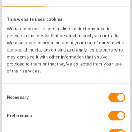
framtida underhåll och vilken information som ska
redovisas i årsredovisningen. Fastighetsägarna är
alltjämt av uppfattningen att
This website uses cookies
bostadsrättsföreningars redovisning bör behandlas
särskilt och att årsredovisningen som
We use cookies to personalise content and ads, to
informationsinstrument skulle ha mycket att vinna på
provide social media features and to analyse our traffic.
att bostadsrättsföreningar avsätter medel för
We also share information about your use of our site with
framtida underhåll genom avsättningar enligt
our social media, advertising and analytics partners who
underhållsplan i stället för nuvarande ordning.
may combine it with other information that you’ve
Fastighetsägarna har inget att erinra mot att införa
provided to them or that they’ve collected from your use
krav på redovisning av nyckeltal och
of their services.
kassaflödesanalys i bostadsrättsföreningars
årsredovisning, men vidhåller i första hand den modell
som presenterats i branschförslaget som inlämnats
Consent
till utredningen.
Necessary
Selection
Utredningen föreslår vidare att en
Preferences
bostadsrättsförening som redovisar förlust bör lämna
en upplysning om övervägandena bakom detta i
årsredovisningen. Hur sådana upplysningar ska