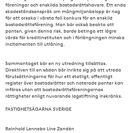
föreningar och enskilda bostadsrättshavare. Ett enda
skadeståndsanspråk om mångmiljonbelopp är nog
för att orsaka i värsta fall konkurs för en enskild
bostadsrättsförening. Man bör också beakta att
panten, given denna risk, borde betinga ett lägre
värde för kreditinstituten och i förlängningen minska
incitamenten till utlåning.
Sammantaget bör en ny utredning tillsättas.
Direktiven till en sådan bör inrikta sig på att utreda
förutsättningarna för hur ett statligt, offentligt
register över bostadsrätter och noterade panter kan
införas utan att bostadsrättsföreningarnas
rättigheter enligt nuvarande lagstiftning inskränks.
FASTIGHETSÄGARNA SVERIGE
Reinhold Lennebo Line Zandén