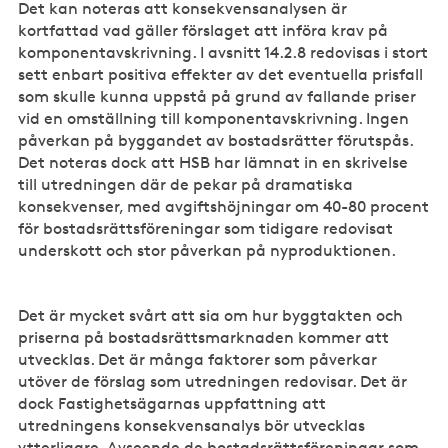
Det kan noteras att konsekvensanalysen är
kortfattad vad gäller förslaget att införa krav på
komponentavskrivning. I avsnitt 14.2.8 redovisas i stort
sett enbart positiva effekter av det eventuella prisfall
som skulle kunna uppstå på grund av fallande priser
vid en omställning till komponentavskrivning. Ingen
påverkan på byggandet av bostadsrätter förutspås.
Det noteras dock att HSB har lämnat in en skrivelse
till utredningen där de pekar på dramatiska
konsekvenser, med avgiftshöjningar om 40-80 procent
för bostadsrättsföreningar som tidigare redovisat
underskott och stor påverkan på nyproduktionen.
Det är mycket svårt att sia om hur byggtakten och
priserna på bostadsrättsmarknaden kommer att
utvecklas. Det är många faktorer som påverkar
utöver de förslag som utredningen redovisar. Det är
dock Fastighetsägarnas uppfattning att
utredningens konsekvensanalys bör utvecklas
ytterligare. Avseende de bostadsrättsföreningar som