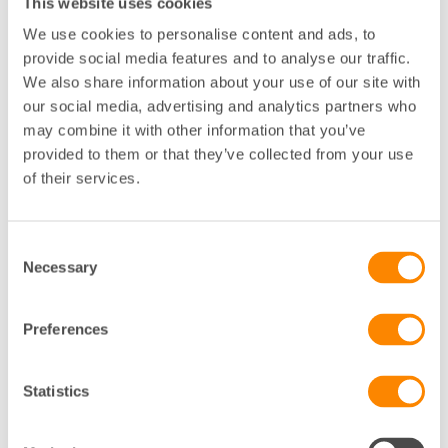
This website uses cookies
effektiviseringsvinster kommer att återinvesteras i en
utökad utsortering för mer återbruk och återvinning
We use cookies to personalise content and ads, to
vilket ger ökad miljönytta för samhället.
provide social media features and to analyse our traffic.
We also share information about your use of our site with
Enligt utredningen kan miljövinsterna med frival
our social media, advertising and analytics partners who
uppskattas till minskat koldioxidutsläpp motsvarande
may combine it with other information that you’ve
cirka 5 300 ton CO
år 5 genom att frivalet ger
2
provided to them or that they’ve collected from your use
incitament och leder till att utsortering, och därmed
of their services.
materialåtervinningen, ökar.
Consent
Necessary
Selection
Preferences
Statistics