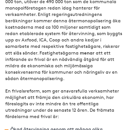
000 ton, utöver de 490 000 ton som de kommunala
monopolföretagen redan idag hanterar för
verksamheter. Enligt regeringsutredningens
beräkningar kommer denna återmonopolisering öka
kostnaderna med ca 100 miljoner samtidigt som
redan etablerade system för återvinning, som byggts
upp av Axfood, ICA, Coop och andra kedjor i
samarbete med respektive fastighetsägare, riskerar
menar
att slås sönder. Fastighetsägarna
att ett
införande av frival är en nödvändig åtgärd för att
mildra de ekonomiska och miljömässiga
konsekvenserna för kommuner och näringsliv av en
sådan återmonopolisering.
En frivalsreform, som ger ansvarsfulla verksamheter
möjlighet att främja den cirkulära ekonomin, har
föreslagits av inte mindre än tre offentliga
utredningar under de senaste 12 åren. De främsta
fördelarna med frival är:
Ökad återvinning genom att många olika