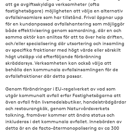
att ge avgiftsskyldiga verksamheter (ofta
fastighetsägare) möjligheten att välja en alternativ
avfallsinsamlare som har tillstånd. Frival öppnar upp
för en kundanpassad avfallshantering som möjliggör
både effektivisering genom samordning, där en och
samma aktör kan anlitas för att ta över hela driften,
och/eller specialisering där utsortering och insamling
av specifika fraktioner med högt värde eller särskilt
högt utsläpp vid efterföljande förbränning
skräddarsys. Verksamheten kan också välja att
behålla den kommunala avfallsinsamlingen för de
avfallsfraktioner där detta passar.
Genom förändringar i EU-regelverket av vad som
utgör kommunalt avfall erfar Fastighetsägarna att
även avfall från livsmedelsbutiker, handelsträdgårdar
och restaurangkök, genom Naturvårdsverkets
tolkning, framöver kommer att ändra status och
inkluderas i det kommunala avfallet. Innebörden av
detta är en de facto-återmonopolisering av ca 300