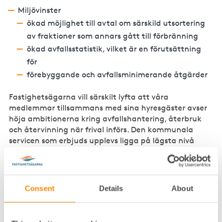
Miljövinster
ökad möjlighet till avtal om särskild utsortering
av fraktioner som annars gått till förbränning
ökad avfallsstatistik, vilket är en förutsättning
för
förebyggande och avfallsminimerande åtgärder
Fastighetsägarna vill särskilt lyfta att våra
medlemmar tillsammans med sina hyresgäster avser
höja ambitionerna kring avfallshantering, återbruk
och återvinning när frival införs. Den kommunala
servicen som erbjuds upplevs ligga på lägsta nivå
vilket inte är förenligt med ett näringsliv med allt
högre klimat- och miljöambitioner. Det kommunala
monopolet omöjliggör i stort sett för verksamheter att
själv ombesörja eller köpa in tjänster för ökad
Consent
Details
About
miljönytta över den kommunala servicen. Det är
därför troligt att en stor del av de av utredningen
estimerade frigjorda 85 miljoner i