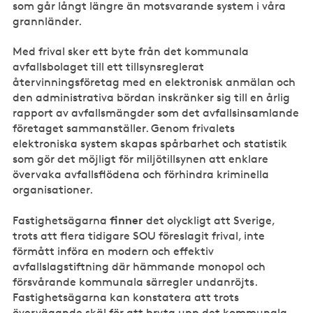
som går långt längre än motsvarande system i våra
grannländer.
Med frival sker ett byte från det kommunala
avfallsbolaget till ett tillsynsreglerat
återvinningsföretag med en elektronisk anmälan och
den administrativa bördan inskränker sig till en årlig
rapport av avfallsmängder som det avfallsinsamlande
företaget sammanställer. Genom frivalets
elektroniska system skapas spårbarhet och statistik
som gör det möjligt för miljötillsynen att enklare
övervaka avfallsflödena och förhindra kriminella
organisationer.
finner
Fastighetsägarna
det olyckligt att Sverige,
trots att flera tidigare SOU föreslagit frival, inte
förmått införa en modern och effektiv
avfallslagstiftning där hämmande monopol och
försvårande kommunala särregler undanröjts.
Fastighetsägarna kan konstatera att trots
övervägande skäl för att bryta upp det kommunala