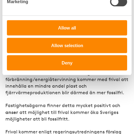
Marketing
Allow all
De fossila utsläppen från fjärrvärme kommer inom en
Allow selection
mycket nära framtid endast utgöras av plast i avfall.
En möjlighet för verksamheter att sortera ut plast,
genom införande av frival, kan kraftigt minska
Deny
utsläppen från Sveriges värmeproduktion. Restavfall
och blandat verksamhetsavfall som går till
förbränning/energiåtervinning kommer med frival att
innehålla en mindre andel plast och
fjärrvärmeproduktionen blir därmed än mer fossilfri.
Fastighetsägarna finner detta mycket positivt och
anser
att möjlighet till frival kommer öka Sveriges
möjligheter att bli fossilfritt.
Frival kommer enligt regeringsutredningens förslag