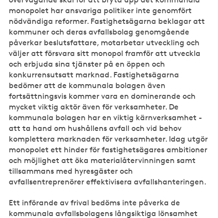
monopolet har ansvariga politiker inte genomfört
nödvändiga reformer. Fastighetsägarna beklagar att
kommuner och deras avfallsbolag genomgående
påverkar beslutsfattare, motarbetar utveckling och
väljer att försvara sitt monopol framför att utveckla
och erbjuda sina tjänster på en öppen och
konkurrensutsatt marknad. Fastighetsägarna
bedömer att de kommunala bolagen även
fortsättningsvis kommer vara en dominerande och
mycket viktig aktör även för verksamheter. De
kommunala bolagen har en viktig kärnverksamhet -
att ta hand om hushållens avfall och vid behov
komplettera marknaden för verksamheter. Idag utgör
monopolet ett hinder för fastighetsägares ambitioner
och möjlighet att öka materialåtervinningen samt
tillsammans med hyresgäster och
avfallsentreprenörer effektivisera avfallshanteringen.
Ett införande av frival bedöms inte påverka de
kommunala avfallsbolagens långsiktiga lönsamhet