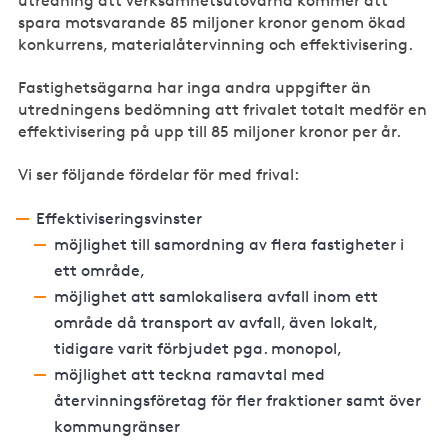
utredning att verksamhetsutövarna kommer att
spara motsvarande 85 miljoner kronor genom ökad
konkurrens, materialåtervinning och effektivisering.
Fastighetsägarna har inga andra uppgifter än
utredningens bedömning att frivalet totalt medför en
effektivisering på upp till 85 miljoner kronor per år.
Vi ser följande fördelar för med frival:
Effektiviseringsvinster
möjlighet till samordning av flera fastigheter i
ett område,
möjlighet att samlokalisera avfall inom ett
område då transport av avfall, även lokalt,
tidigare varit förbjudet pga. monopol,
möjlighet att teckna ramavtal med
återvinningsföretag för fler fraktioner samt över
kommungränser