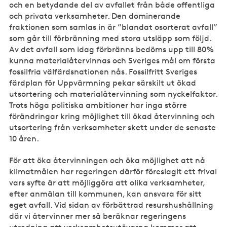
och en betydande del av avfallet från både offentliga
och privata verksamheter. Den dominerande
fraktionen som samlas in är ”blandat osorterat avfall”
som går till förbränning med stora utsläpp som följd.
Av det avfall som idag förbränns bedöms upp till 80%
kunna materialåtervinnas och Sveriges mål om första
fossilfria välfärdsnationen nås. Fossilfritt Sveriges
färdplan för Uppvärmning pekar särskilt ut ökad
utsortering och materialåtervinning som nyckelfaktor.
Trots höga politiska ambitioner har inga större
förändringar kring möjlighet till ökad återvinning och
utsortering från verksamheter skett under de senaste
10 åren.
För att öka återvinningen och öka möjlighet att nå
klimatmålen har regeringen därför föreslagit ett frival
vars syfte är att möjliggöra att olika verksamheter,
efter anmälan till kommunen, kan ansvara för sitt
eget avfall. Vid sidan av förbättrad resurshushållning
där vi återvinner mer så beräknar regeringens