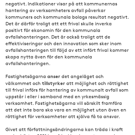
negativt. Indikationer visar på att kommunernas
hantering av verksamheters avfall påverkar
kommuners och kommunala bolags resultat negativt.
Det är därför troligt att ett frival skulle inverka
positivt för ekonomin för den kommunala
avfallshanteringen. Det är också troligt att de
effektiviseringar och den innovation som sker inom
avfallshanteringen till följd av ett infört frival kommer
skapa nytta även för den kommunala
avfallshanteringen.
anser
Fastighetsägarna
det angeläget och
tillstyrker
välkommet och
att möjlighet och rättighet
till frival införs för hantering av kommunalt avfall som
uppstår i eller i samband med en yrkesmässig
verksamhet. Fastighetsägarna vill särskilt framföra
att det inte bara ska vara en möjlighet utan även en
rättighet för verksamheter att själva få ta ansvar.
Givet att författningsändringarna kan träda i kraft