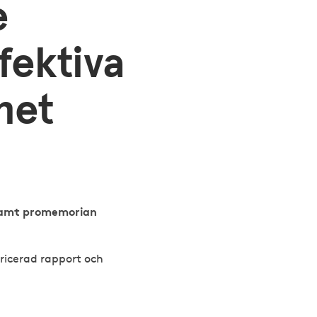
e
fektiva
het
 samt promemorian
ricerad rapport och