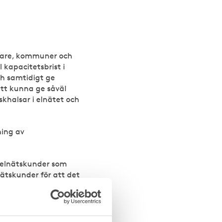
ägare, kommuner och
kapacitetsbrist i
ch samtidigt ge
tt kunna ge såväl
khalsar i elnätet och
ning av
t elnätskunder som
elnätskunder för att det
FEKT-dialogen, fångar upp
ilitetsmarknaders