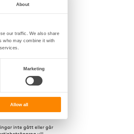
About
het
som kapaciteten i
se our traffic. We also share
tsvarande
ers who may combine it with
ränsa detta har
 services.
 närmast helt oskyddade.
ill kostsamma och
Marketing
et i
ler att minska
av att värma byggnader
Allow all
 med värme i onödan med
ngar inte gått eller går
stighetsägarna vill