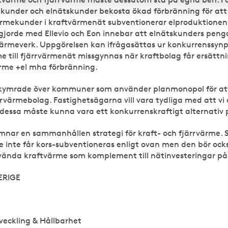
ekunder och elnätskunder bekosta ökad förbränning för att 
ärmekunder i kraftvärmenät subventionerar elproduktionen
jorde med Ellevio och Eon innebar att elnätskunders pengar
värmeverk. Uppgörelsen kan ifrågasättas ur konkurrenssyn
rme till fjärrvärmenät missgynnas när kraftbolag får ersätt
ärme +el mha förbränning.
kymrade över kommuner som använder planmonopol för att t
ärrvärmebolag. Fastighetsägarna vill vara tydliga med att vi 
dessa måste kunna vara ett konkurrenskraftigt alternativ 
nar en sammanhållen strategi för kraft- och fjärrvärme. S
e inte får kors-subventioneras enligt ovan men den bör ock
vända kraftvärme som komplement till nätinvesteringar på
ERIGE
tveckling & Hållbarhet