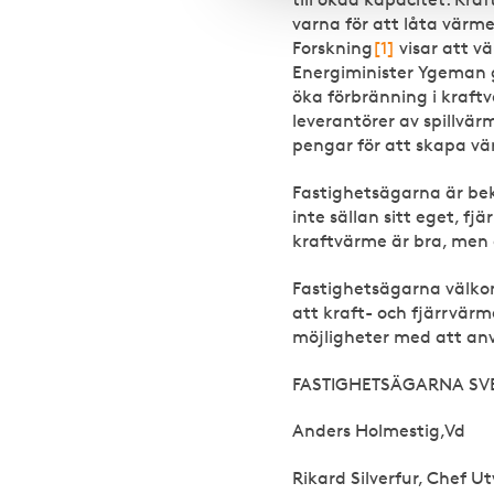
varna för att låta värm
Forskning
[1]
visar att v
Energiminister Ygeman g
öka förbränning i kraft
leverantörer av spillvä
pengar för att skapa v
Fastighetsägarna är be
inte sällan sitt eget, fj
kraftvärme är bra, men 
Fastighetsägarna välkom
att kraft- och fjärrvärm
möjligheter med att an
FASTIGHETSÄGARNA SV
Anders Holmestig,Vd
Rikard Silverfur, Chef U