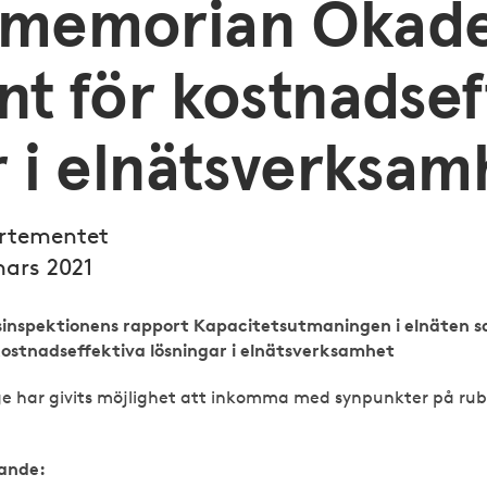
omemorian Ökad
nt för kostnadsef
r i elnätsverksam
artementet
ars 2021
inspektionens rapport Kapacitetsutmaningen i elnäten
ostnadseffektiva lösningar i elnätsverksamhet
e har givits möjlighet att inkomma med synpunkter på rub
rande: