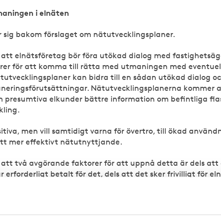
aningen i elnäten
r sig bakom förslaget om nätutvecklingsplaner.
 att elnätsföretag bör föra utökad dialog med fastighets
rer för att komma till rätta med utmaningen med eventuell 
ätutvecklingsplaner kan bidra till en sådan utökad dialog o
laneringsförutsättningar. Nätutvecklingsplanerna kommer a
presumtiva elkunder bättre information om befintliga flas
kling.
tiva, men vill samtidigt varna för övertro, till ökad använd
 ett mer effektivt nätutnyttjande.
att två avgörande faktorer för att uppnå detta är dels at
r erforderligt betalt för det, dels att det sker frivilligt för 
ng.
ta är att Ei, till exempel inom ramen för dialogforumet EF
ndernas synpunkter och förslag kring såväl regler för flexib