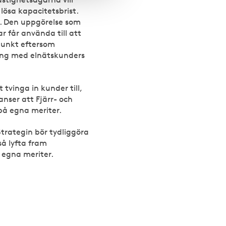
lösa kapacitetsbrist.
. Den uppgörelse som
 får använda till att
punkt eftersom
ning med elnätskunders
vinga in kunder till,
anser att Fjärr- och
på egna meriter.
trategin bör tydliggöra
så lyfta fram
 egna meriter.