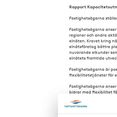
Rapport Kapacitetsutm
Fastighetsägarna ställe
Fastighetsägarna anser
regioner och andra aktö
elnäten. Kravet kring n
elnätsföretag bättre p
nuvarande elkunder som 
elnätets framtida utvec
Fastighetsägarna är posi
flexibilitetstjänster för
Fastighetsägarna anser 
bidrar med flexibilitet få
inte ska likna ransoneri
En förutsättning för det
och tar hänsyn till elku