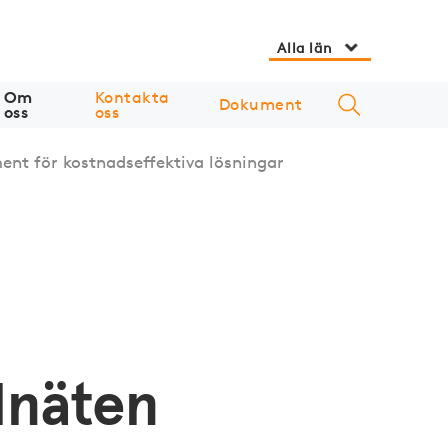
Alla län
Om
Kontakta
Dokument
oss
oss
nt för kostnadseffektiva lösningar
lnäten