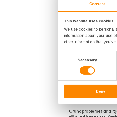
utformning som krav på
Consent
Promemorian Ökade inci
This website uses cookies
Att dagens regelmodell 
We use cookies to personalis
Sveriges elnät är under
information about your use of
kapacitetsökning kunnat
other information that you’ve
domstolar tillåtit det a
Sverige lider av något s
Consent
Därför är Fastighetsägar
Necessary
Selection
traditionella nätinveste
elnätsverksamheten.
Fastighetsägarna menar a
kapacitetsbristen i eln
Deny
med el. Fastighetsägarn
syfte att kraftvärme ka
Grundproblemet är alltj
till ökad kapacitet. Kr