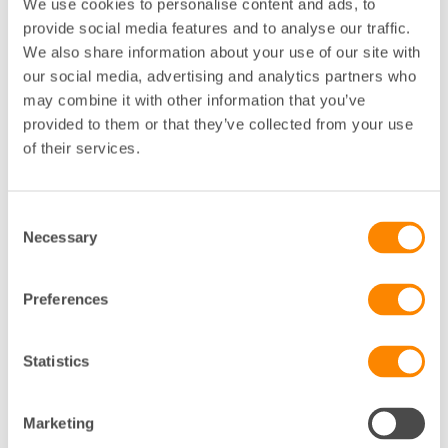
betona
We use cookies to personalise content and ads, to
Vi vill också
att digitaliseringen av elnäten
inte enbart är en teknisk fråga utan en nyckelfaktor
provide social media features and to analyse our traffic.
för hela energisystemets transformation. För att
We also share information about your use of our site with
byggnader och lokala resurser ska kunna stötta
our social media, advertising and analytics partners who
elnätet – genom flexibilitet, lokal produktion eller
may combine it with other information that you’ve
energilagring – krävs insyn i nätets kapacitet och
provided to them or that they’ve collected from your use
behov. Den information som Ei nu föreslår att
of their services.
nätföretag ska dela bör därför inte begränsas till
klimatdata, utan även omfatta indikatorer på
tillgänglig kapacitet, belastning och potential till
Consent
nätstöd. Information bör dessutom tillgängliggöras i
Necessary
Selection
realtid, i standardiserade gränssnitt och med
möjlighet till integration i styrsystem och
byggnadsautomation.
Preferences
I rapporten saknas också en tydlig koppling till hur
denna information ska kunna användas i
Statistics
miljövärdering och klimatredovisning. Elens
klimatpåverkan är ett växande inslag i företags
hållbarhetsredovisning enligt Taxonimn, CSRD samt,
Marketing
GHG-protokollets scope 2 eller i olika certifieringar. För