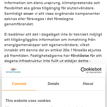
information om elens ursprung, klimatprestanda och
flexibilitet ska göras tillgänglig för slutanvändare.
anser
Samtidigt
vi att vissa avgörande komponenter
saknas eller försvagas i det föreslagna
genomförandet.
Ei bedömer att det i dagsläget inte är tekniskt möjligt
att tillgängliggöra information om inmatning från
energigemenskaper och egenanvändare, vilket
innebär att denna del av artikel 20a.1 föreslås skjutas
förståelse
på framtiden. Fastighetsägarna har
för att
dagens infrastruktur inte fullt ut stödjer detta –
särskilt i avsaknad av en central datahubb – men vi
anser
att det är avgörande att en tydlig plan för
gradvis implementering redan nu slås fast i lag och
föreskrift. Om Sverige inte successivt genomför även
Consent
Details
About
dessa delar riskerar vi att långsiktigt underminera
aktörers möjlighet att delta i den lokala
omställningen.
This website uses cookies