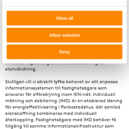
att klimatdata ska vara användbara krävs att de är
spårbara till faktisk förbrukningstidpunkt och kan
tillhandahållas i digitala format, antingen aggregerat
Allow all
eller nedbrutet per timme och elområde. Begrepp som
marginalel och marginalemissionsfaktor är här
Allow selection
centrala, även om det saknas konsensus om exakt
anser
metodik. Fastighetsägarna
att Ei bör bidra till
metodutveckling och transparens genom att
Deny
tillgängliggöra residual- och marginalmix samt
utveckla vägledning om klimatredovisning för
elanvändning.
lyfta
Slutligen vill vi särskilt
behovet av att anpassa
informationssystemen till fastighetsägare som
ansvarar för elförsörjning inom IKN-nät. Individuell
mätning och debitering (IMD) är en etablerad lösning
för energieffektivisering i flerbostadshus, där samlad
elanskaffning kombineras med individuell
återkoppling. Fastighetsägare med IMD behöver få
tillgång till samma informationsinfrastruktur som