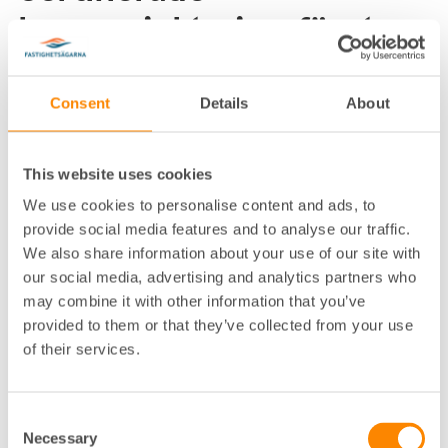
byggprojekteringsföretag
Remiss av Boverkets rapport Uppdrag att utveckla reformen
med certifierade byggprojekteringsföretag (2025:2)
Consent
Details
About
Landsbygds- och infrastrukturdepartementet
Stockholm 27 juni 2025
This website uses cookies
We use cookies to personalise content and ads, to
Fastighetsägarna har givits möjlighet att inkomma
med synpunkter på rubricerad remiss.
provide social media features and to analyse our traffic.
Vi lämnar följande synpunkter.
We also share information about your use of our site with
our social media, advertising and analytics partners who
may combine it with other information that you’ve
provided to them or that they’ve collected from your use
of their services.
Consent
Necessary
Selection