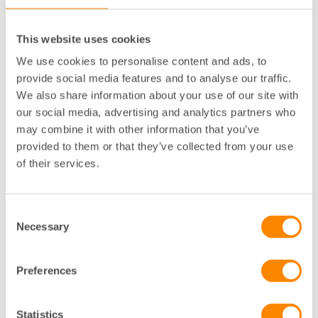
Vilka krav kan ställas på enskilda fastighetsägare?
Vilket ansvar har kommunerna och hur får de välja
This website uses cookies
sitt insamlingssystem?
Hur långt har kommunerna kommit i utbyggnaden
We use cookies to personalise content and ads, to
provide social media features and to analyse our traffic.
av insamlingssystemen?
We also share information about your use of our site with
Kommer ersättningen från producenterna att
our social media, advertising and analytics partners who
täcka fastighetsinnehavarens kostnader?
may combine it with other information that you’ve
provided to them or that they’ve collected from your use
Talare
of their services.
Elvira Andersson, Förvaltningsexpert,
Fastighetsägarna
Consent
Patrizia Finessi, Expert Miljö, Fastighet & Hållbarhet,
Necessary
Selection
Sveriges Allmännytta
Sven Lundgren, Chefsjurist och juridisk rådgivare,
Preferences
Avfall Sverige
Jenny Westin, Statistikansvarig. Senior rådgivare för
avfallstaxor, upphandling, Avfall Sverige
Statistics