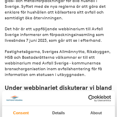
glas- och metallförpackningar för alla hushåll i
Sverige. Syftet med de nya reglerna är att göra det
enklare för hushållen att källsortera sitt avfall och
samtidigt öka återvinningen.
Det här är ett uppföljande webbinarium till Avfall
Sverige informerar om förpackningsinsamling som
livesändes 7 juni 2023, som går att se i efterhand.
Fastighetsägarna, Sveriges Allmännytta, Riksbyggen,
HSB och Bostadsrätterna välkomnar er till ett
webbinarium med Avfall Sverige – kommunernas
branschorganisation inom avfallshantering för få
information om statusen i utbyggnaden.
Under webbinariet diskuterar vi bland
annat:
Hur påverkas fastighetsägare och
bostadsrättsföreningar av de nya reglerna?
Consent
Details
About