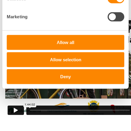
Webbinariet livesändes den 3 september 2025.
Marketing
Allow all
Allow selection
Deny