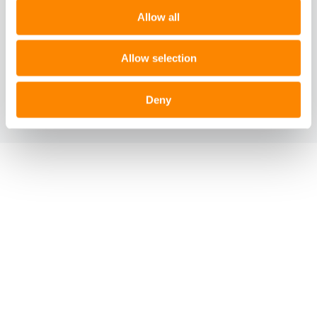
Allow all
Läs hela under­
Allow selection
sökningen
PDF
Deny