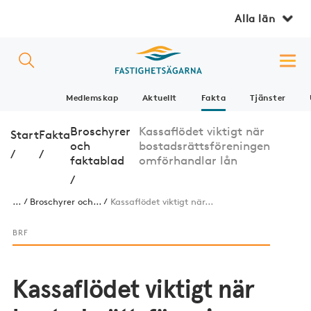
Alla län
Medlemskap
Aktuellt
Fakta
Tjänster
Broschyrer
Kassaflödet viktigt när
Start
Fakta
och
bostadsrättsföreningen
/
/
faktablad
omförhandlar lån
/
...
Broschyrer och...
Kassaflödet viktigt när...
BRF
Kassaflödet viktigt när