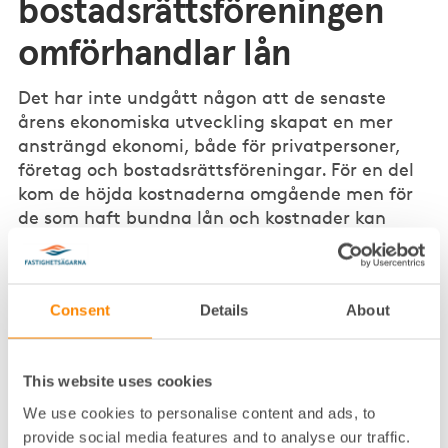
bostadsrättsföreningen
omförhandlar lån
Det har inte undgått någon att de senaste
årens ekonomiska utveckling skapat en mer
ansträngd ekonomi, både för privatpersoner,
företag och bostadsrättsföreningar. För en del
kom de höjda kostnaderna omgående men för
de som haft bundna lån och kostnader kan
kostnadsökningarna komma först nu.
Fastighetsägarna Stockholm har kontaktat fem av de
största svenska bankerna som tillhandahåller lån för
Consent
Details
About
bostadsrättsföreningar för att undersöka vad som är
viktigast när föreningen ska villkorsändra sina lån.
This website uses cookies
Sedan 1 januari 2023 ska en kassaflödesanalys ingå i
We use cookies to personalise content and ads, to
en bostadsrättsförenings årsredovisning och i
provide social media features and to analyse our traffic.
förvaltningsberättelsen ska upplysningar lämnas om