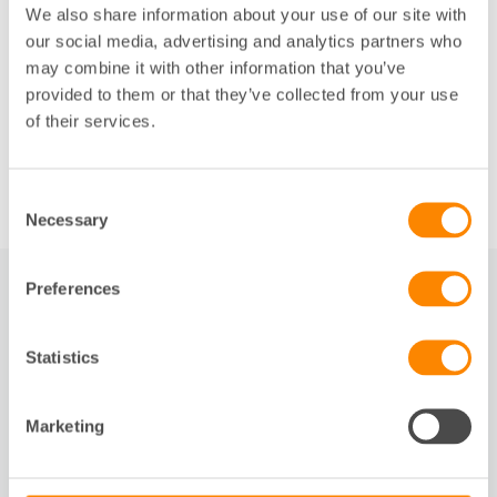
We also share information about your use of our site with
nyckeltal som kan underlätta förståelsen av
föreningens verksamhet, ställning och resultat. Hur
our social media, advertising and analytics partners who
påverkar de nya bestämmelserna bankernas syn på
may combine it with other information that you’ve
bostadsrättsföreningens kreditvärdighet? Vi har
provided to them or that they’ve collected from your use
undersökt vilka av nyckeltalen, det redovisade
of their services.
resultatet och kassaflödet som spelar störst roll vid
omförhandling av lån.
Consent
Necessary
Selection
Preferences
RELATERAT
Statistics
Slide 1 of 1
DOKUMENT
Marketing