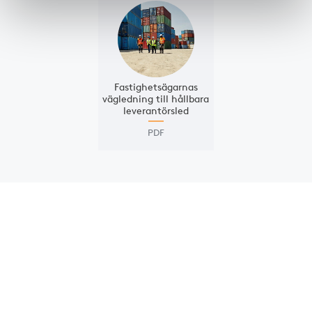
Fastighets­ägarnas
vägled­ning till hållbara
leverantörs­led
PDF