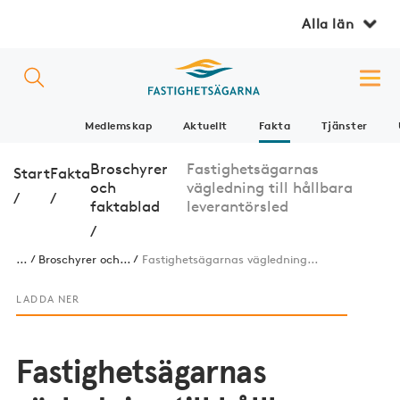
Alla län
Medlemskap
Aktuellt
Fakta
Tjänster
Broschyrer
Fastighetsägarnas
Start
Fakta
och
vägledning till hållbara
/
/
faktablad
leverantörsled
/
...
Broschyrer och...
Fastighetsägarnas vägledning...
LADDA NER
Fastighetsägarnas