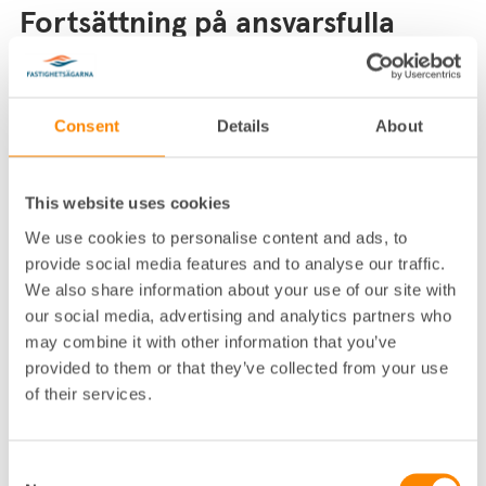
Fortsättning på ansvarsfulla
inköp
Skriften är en fördjupning av vägledning
Ansvarsfulla ink
öp
och hjälper fastighetsbolag att ta
Consent
Details
About
nästa steg: att inte bara ställa krav vid inköp, utan
att säkerställa ansvar,
regelefterlevnad
och
hållbarhet i hela värdekedjan.
This website uses cookies
We use cookies to personalise content and ads, to
Vägledningen innehåller bland
provide social media features and to analyse our traffic.
annat:
We also share information about your use of our site with
our social media, advertising and analytics partners who
En sexstegsprocess för ansvarsfullt företagande
may combine it with other information that you’ve
enligt OECD:s riktlinjer.
provided to them or that they’ve collected from your use
Praktiska verktyg för policyer, riskanalys och
of their services.
leverantörsgranskning
.
Exempel på hur fastighetsbolag kan förebygga,
Consent
följa upp och åtgärda risker.