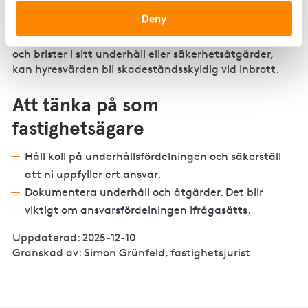
lokalen, såsom låsanordningar, skyltfönster och
Deny
entrédörrar, regleras särskilt i hyresavtalet. Om
hyresvärden enligt avtal har ansvar för dessa delar
och brister i sitt underhåll eller säkerhetsåtgärder,
kan hyresvärden bli skadeståndsskyldig vid inbrott.
Att tänka på som
fastighetsägare
Håll koll på underhållsfördelningen och säkerställ
att ni uppfyller ert ansvar.
Dokumentera underhåll och åtgärder. Det blir
viktigt om ansvarsfördelningen ifrågasätts.
Uppdaterad: 2025-12-10
Granskad av: Simon Grünfeld, fastighetsjurist