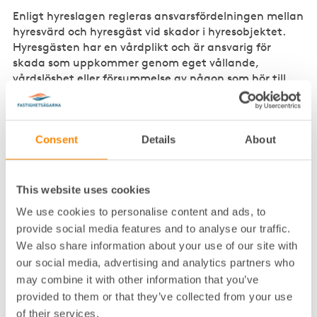
Enligt hyreslagen regleras ansvarsfördelningen mellan
hyresvärd och hyresgäst vid skador i hyresobjektet.
Hyresgästen har en vårdplikt och är ansvarig för
skada som uppkommer genom eget vållande,
vårdslöshet eller försummelse av någon som hör till
hyresgästen eller gästar denne, eller av annan som
denne släppt in i lokalen.
Om skadan däremot uppstått utan hyresgästens
Consent
Details
About
vållande, är hyresgästen endast ansvarig om denne
brustit i den omsorg och tillsyn som denne borde
iaktta.
This website uses cookies
We use cookies to personalise content and ads, to
Hyresvärdens ansvar vid inbrott
provide social media features and to analyse our traffic.
We also share information about your use of our site with
När det gäller skador som uppstått utan
our social media, advertising and analytics partners who
hyresgästens vållande, till exempel genom inbrott,
may combine it with other information that you’ve
kan hyresgästen ha rätt till skadestånd från
hyresvärden om skadan beror på hyresvärdens
provided to them or that they’ve collected from your use
försummelse.
of their services.