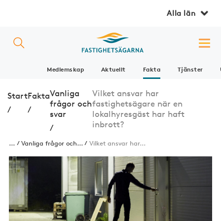
Alla län
Medlemskap
Aktuellt
Fakta
Tjänster
Vanliga
Vilket ansvar har
Start
Fakta
frågor och
fastighetsägare när en
/
/
svar
lokalhyresgäst har haft
inbrott?
/
...
Vanliga frågor och...
Vilket ansvar har...