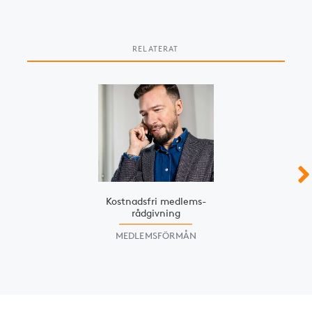
RELATERAT
Slide 1 of 3
Kostnadsfri medlems­
rådgivning
MEDLEMSFÖRMÅN