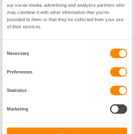
JOANNA LARSSON
our social media, advertising and analytics partners who
may combine it with other information that you’ve
FASTIGHETSJURIST
provided to them or that they’ve collected from your use
ESKILSTUNA
of their services.
016-17 22 62
Klicka för att visa e-post
Consent
Necessary
Selection
K
Preferences
KAROLINA VEABRÅTEN
Statistics
EVENT- OCH MARKNADSKOORDINATOR
ESKILSTUNA
016-17 22 65
Marketing
Klicka för att visa e-post