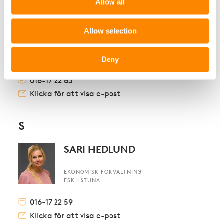
Allow all
M
MICHELE KLEMETS
Allow selection
HYRESADMINISTRATÖR
ESKILSTUNA
Deny
016-17 22 63
Klicka för att visa e-post
S
SARI HEDLUND
EKONOMISK FÖRVALTNING
ESKILSTUNA
016-17 22 59
Klicka för att visa e-post