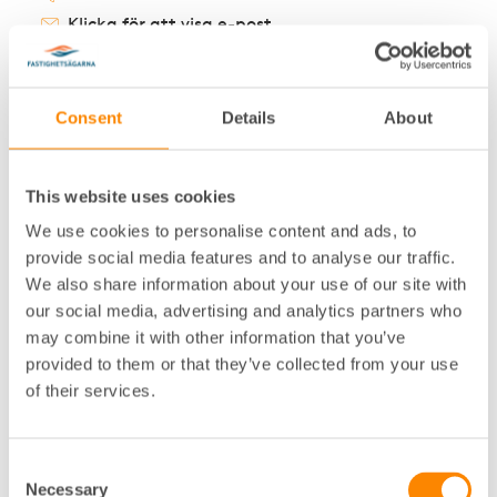
Klicka för att visa e-post
EMELIE SACKEMARK
Consent
Details
About
HR BUSINESS PARTNER, FASTIGHETSÄGARNA
SERVICE
STOCKHOLM, ALSTRÖMERGATAN
This website uses cookies
08-617 77 10
We use cookies to personalise content and ads, to
Klicka för att visa e-post
provide social media features and to analyse our traffic.
We also share information about your use of our site with
EMILIA ISAXON
our social media, advertising and analytics partners who
may combine it with other information that you’ve
CONTENT MANAGER, FASTIGHETSÄGARNA
SERVICE
provided to them or that they’ve collected from your use
STOCKHOLM, ALSTRÖMERGATAN
of their services.
08-617 76 00
Klicka för att visa e-post
Consent
Necessary
Selection