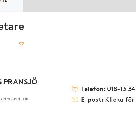
a.se
etare
S PRANSJÖ
Telefon:
018-13 34
E-post:
Klicka för
ÄRINGSPOLITIK