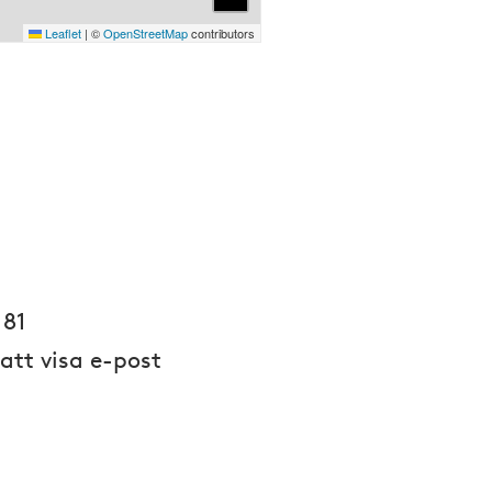
Leaflet
|
©
OpenStreetMap
contributors
 81
 att visa e-post