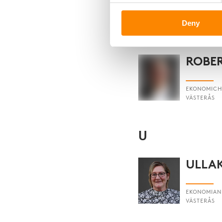
Deny
R
ROBER
EKONOMICH
VÄSTERÅS
U
ULLA
EKONOMIAN
VÄSTERÅS