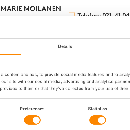
-MARIE MOILANEN
Telefon:
021-41 04
E-post:
Klicka för
ATÖR/EKONOMIASSISTENT
Details
UEL SKÖLD
Telefon:
e content and ads, to provide social media features and to analy
021-977 0
 our site with our social media, advertising and analytics partn
E-post:
Klicka för
JURIST
 provided to them or that they’ve collected from your use of their
NA GYLLEGÅRD
Preferences
Statistics
Telefon:
021-41 04
E-post:
Klicka för
SKONSULT