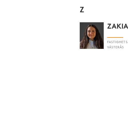
Z
ZAKI
FASTIGHETS
VÄSTERÅS