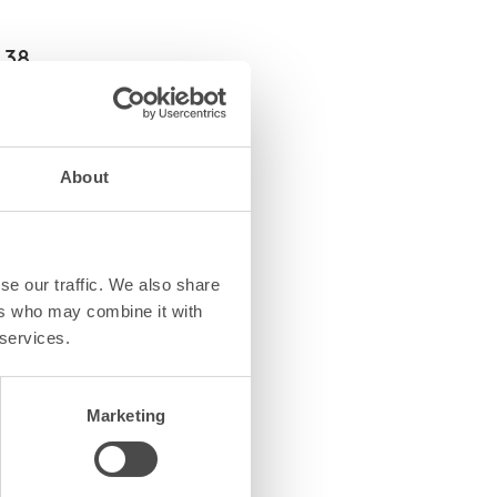
 38
 att visa e-post
About
se our traffic. We also share
4 41
ers who may combine it with
 att visa e-post
 services.
Marketing
 31
 att visa e-post