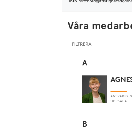
info.mittnord@fastighetsagarn
Våra medarb
A
AGNE
ANSVARIG N
UPPSALA
B