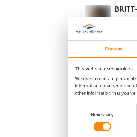
BRITT
ADMINISTR
VÄSTERÅS
Consent
E
This website uses cookies
EMAN
We use cookies to personalis
information about your use of
FASTIGHETS
other information that you’ve
VÄSTERÅS
Consent
EVELI
Necessary
Selection
FASTIGHET
VÄSTERÅS