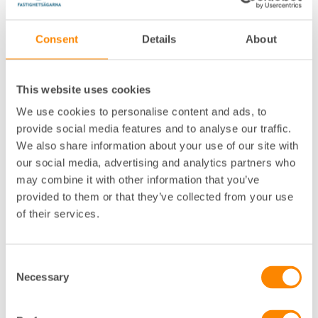
Du värnar om goda och förtroendefulla
relationer till hyresgäster och
Consent
Details
About
bostadsrättshavare och bemöter dem
med respekt och hänsyn. Du uppträder
alltid professionellt mot hyresgäster
och bostadsrättshavare, men också mot
dem som söker bostad eller lokal.
This website uses cookies
We use cookies to personalise content and ads, to
2
provide social media features and to analyse our traffic.
Information och
We also share information about your use of our site with
service
our social media, advertising and analytics partners who
Du är tillgänglig och tillmötesgående
may combine it with other information that you’ve
för hyresgäster och bostadsrättshavare.
provided to them or that they’ve collected from your use
Boende och lokalhyresgäster ska kunna
känna att du är pålitlig och korrekt i
of their services.
din roll som fastighetsägare. Du
informerar om vad de behöver veta för
att kunna använda sin bostad och
lokal.
Consent
Necessary
Selection
3
Underhåll och