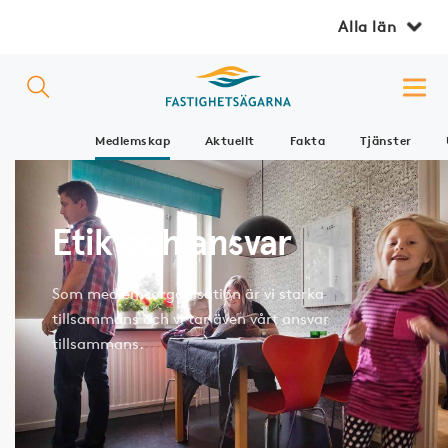
Alla län
Medlemskap
Aktuellt
Fakta
Tjänster
Etik och ansvar
Som medlemsorganisation är vi starka
tillsammans och vi tar även vårt ansvar
tillsammans.