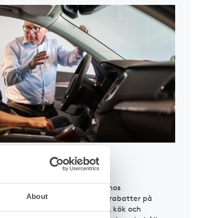
hos partners
ång till förmånliga ramavtal hos
About
rbetspartners. Här hittar du rabatter på
kringar, elavtal, byggmaterial, kök och