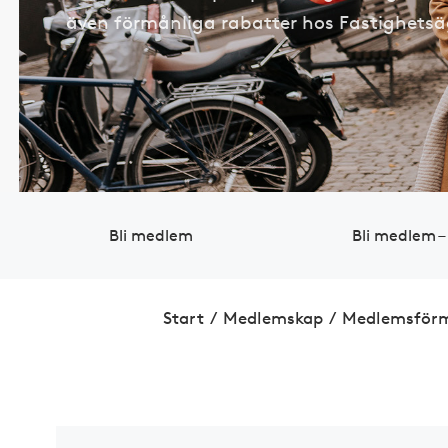
även förmånliga rabatter hos Fastighets
Bli medlem
Bli medlem –
Start
/
Medlemskap
/
Medlemsför