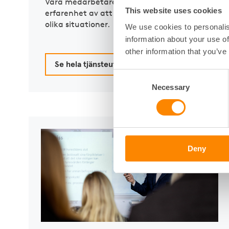
Våra medarbetare är specialister inom dessa o
This website uses cookies
erfarenhet av att stödja fastighetsägare och b
olika situationer.
We use cookies to personalis
information about your use of
other information that you’ve
Se hela tjänsteutbudet
Consent
Necessary
Selection
Deny