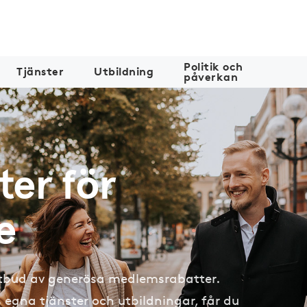
Politik och
Tjänster
Utbildning
påverkan
er för
e
 utbud av generösa medlemsrabatter.
egna tjänster och utbildningar, får du