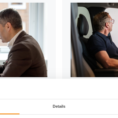
mspris
Rabatter 
s tjänster till
Som medlem får du tillg
Details
k, egenkontrollsystem,
Fastighetsägarnas sama
fika avtal och mallar.
bland annat bilar, försä