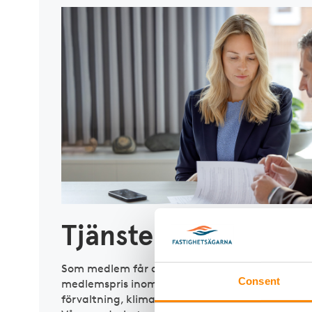
Tjänster till medle
Som medlem får du tillgång till Fastighetsägarna
Consent
medlemspris inom bland annat fastighetsjuridi
förvaltning, klimatscreening samt branschspeci