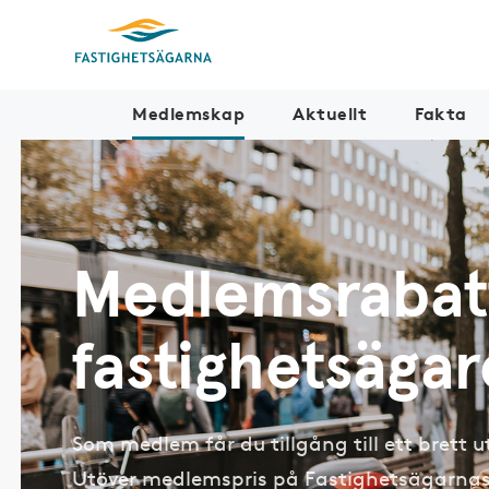
Medlemskap
Aktuellt
Fakta
Medlemsrabatt
fastighetsägar
Som medlem får du tillgång till ett brett
Utöver medlemspris på Fastighetsägarnas 