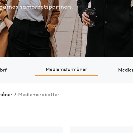
ägarnas samarbetspartners.
Medlemsförmåner
 brf
Medlem
måner
/
Medlemsrabatter