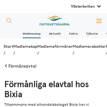
Västerbotten
Medlemskap
Aktuellt
Fakta
Tjänster
Start
Medlemskap
Medlemsförmåner
Medlemsrabatter
/
/
/
/
Förmånsavtal
Förmånliga elavtal hos
Bixia
Tillsammans med elhandelsbolaget Bixia har vi