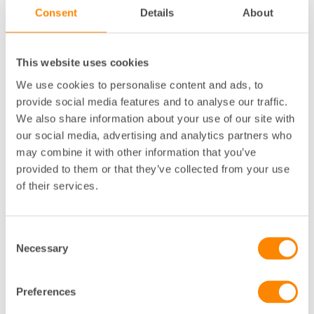
Consent
Details
About
till att vi sparar dina uppgifter enligt vår
personuppgiftspolicy
.
This website uses cookies
We use cookies to personalise content and ads, to
provide social media features and to analyse our traffic.
Skicka
We also share information about your use of our site with
our social media, advertising and analytics partners who
may combine it with other information that you’ve
provided to them or that they’ve collected from your use
Vanliga frågor och svar
of their services.
Consent
Får jag förnybar el?
Necessary
Selection
Preferences
För vem passar ett rörligt elavtal?