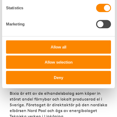
Statistics
För vem passar ett förvaltat elavtal?
Marketing
Vad är det för skillnad på ett förvaltat och
Allow all
rörligt elavtal?
Allow selection
Deny
Om Bixia
Bixia är ett av de elhandelsbolag som köper in
störst andel förnybar och lokalt producerad el i
Sverige. Företaget är direktaktör på den nordiska
elbörsen Nord Pool och ägs av energibolaget
Tekniska verken i Linköping.