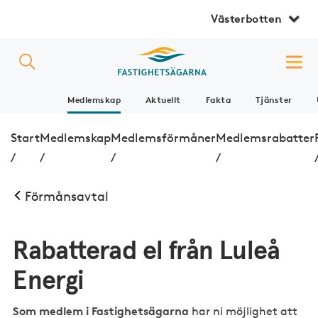
Västerbotten
Medlemskap
Aktuellt
Fakta
Tjänster
Start
Medlemskap
Medlemsförmåner
Medlemsrabatter
/
/
/
/
Förmånsavtal
Rabatterad el från Luleå
Energi
Som medlem i Fastighetsägarna
har ni möjlighet att