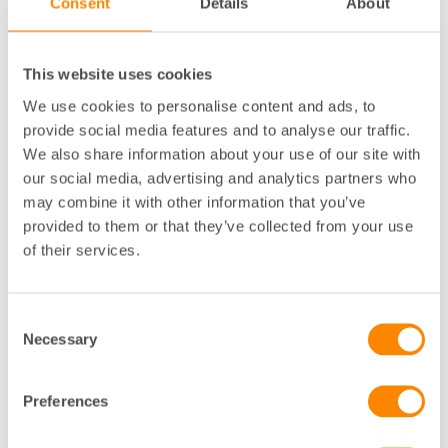
Consent
Details
About
Om Luleå Energi
This website uses cookies
Bland våra kunder finns tusentals nöjda företag och
bostadsrättsföreningar i hela Sverige. Många stannar
We use cookies to personalise content and ads, to
med oss länge. Med vår långa erfarenhet blir vi en
provide social media features and to analyse our traffic.
energipartner som kan hålla koll på marknaden,
We also share information about your use of our site with
förvalta era elinköp och hjälpa både små och stora
our social media, advertising and analytics partners who
kunder hitta en bra avtalslösning utifrån förbrukning,
may combine it with other information that you’ve
ekonomi, förutsättningar och behov. Våra experter
provided to them or that they’ve collected from your use
och säljare finns alltid nära till hands, och vår
of their services.
kundservice går alltid att få tag på när ni behöver
oss.
Consent
Det spelar ingen roll var i Sverige ni befinner er: ni
Necessary
Selection
kan alltid teckna trygga och smarta elavtal med
oss!
Preferences
Förnybart? Alla våra elavtal har 100 % fossilfri el
som standard, och ni kan alltid göra ett enkelt