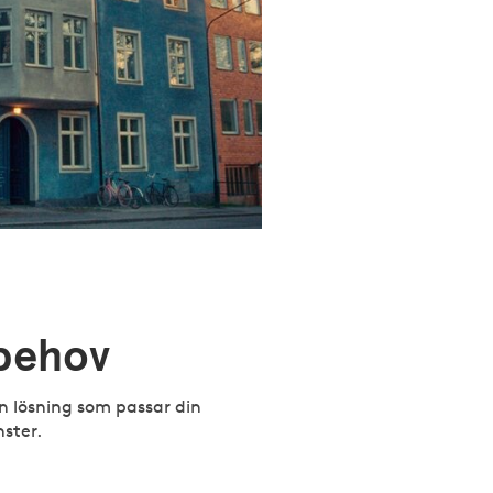
 behov
en lösning som passar din
nster.