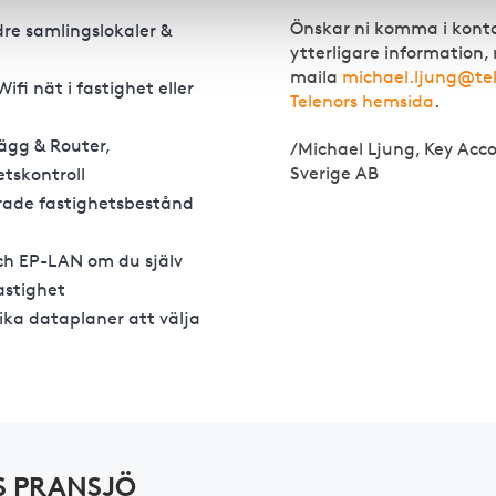
Önskar ni komma i konta
re samlingslokaler &
ytterligare information,
maila
michael.ljung@tel
Wifi nät i fastighet eller
Telenors hemsida
.
gg & Router,
/Michael Ljung, Key Acc
Sverige AB
tskontroll
ade fastighetsbestånd
ch EP-LAN om du själv
fastighet
lika dataplaner att välja
S PRANSJÖ