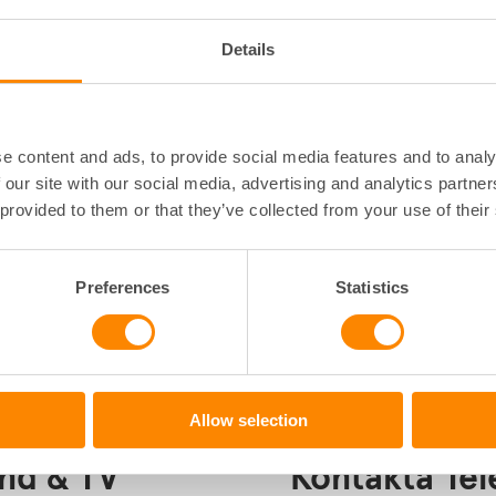
Extra trygghet med
Details
na ingår
serviceavtal
Telenor kan ta över ansv
it/s och en kraftfull
styrelsen/fastighetsägar
e content and ads, to provide social media features and to analy
fastighetsnätet. Det in
e Stream och trådlös TV-
 our site with our social media, advertising and analytics partn
styrelsen eller fastighe
för alla boende
 provided to them or that they’ve collected from your use of their
gänglighet om minst
ende,
Preferences
Statistics
dedikerad
tiden.
Allow selection
and & TV
Kontakta Te