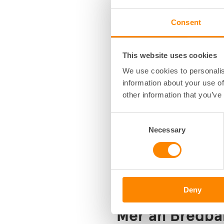
I Telenors erbjudande till
Consent
Fastighetsägar
Bredband upp till 2 500 Mb
This website uses cookies
WiFi-router i världsklass
We use cookies to personalis
Flexibla TV-paket inklusiv
information about your use of
hubb
other information that you’ve
Service och support: Till
99,9%, kundservice för bo
Consent
Necessary
Selection
Fastighetsägarsupport och 
kontaktperson under avtals
Deny
Mer än Bredb