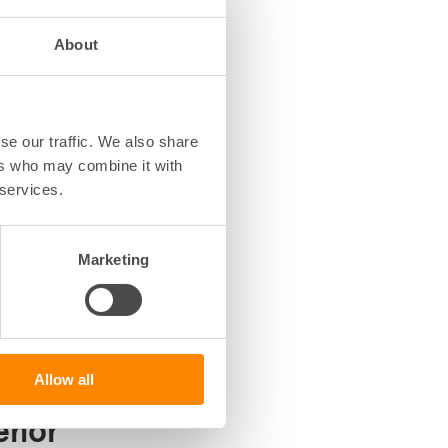
About
aret från
en för reparationer av
se our traffic. We also share
nebär mindre arbete för
ers who may combine it with
tsägaren och mer trygghet
 services.
Marketing
Allow all
lenor