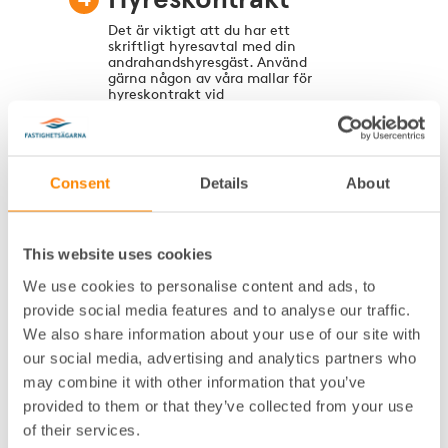
Det är viktigt att du har ett
skriftligt hyresavtal med din
andrahandshyresgäst. Använd
gärna någon av våra mallar för
hyreskontrakt vid
andrahandsuthyrning.
Consent
Details
About
Här hittar du alla mallar för
andrahandsuthyrning
This website uses cookies
We use cookies to personalise content and ads, to
Kontrakt för andrahandsuthyrning av
provide social media features and to analyse our traffic.
hyresrätt
We also share information about your use of our site with
our social media, advertising and analytics partners who
may combine it with other information that you’ve
provided to them or that they’ve collected from your use
Kontrakt för andrahandsuthyrning av
of their services.
bostadsrätt