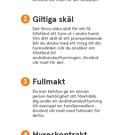
2
Giltiga skäl
Det finns olika skäl för att få
tillstånd att hyra ut i andra hand.
Om ditt skäl är ett provsamboende
bör du skicka med ett intyg till din
hyresvärden när du ansöker om
tillstånd till
andrahandsuthyrningen. Använd
vår mall för det.
3
Fullmakt
Du kan behöva ge en annan
person behörighet att företräda
dig under en andrahandsuthyrning
till exempel en familjemedlem.
Använd vår mall med fullmakt för
detta.
4
Hyreskontrakt