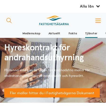
Alla län
Medlemskap
Aktuellt
Fakta
Tjänster
Hyreskontrakt för
andrahandsuthyrning
På denna sida kan du ladda ner kostnadsfria mallar för
andrahandsuthyrning av bostadsrätt och hyresrätt.
Fler mallar hittar du i Fastighetsägarna Dokument