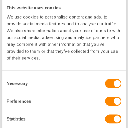
This website uses cookies
We use cookies to personalise content and ads, to
provide social media features and to analyse our traffic.
We also share information about your use of our site with
Fastighetsjuridik
our social media, advertising and analytics partners who
Populära avtalsmallar 2025 –
may combine it with other information that you’ve
Hyreskontrakt, Lokalavtal & Bilplatsavtal
provided to them or that they’ve collected from your use
I avtalstjänsten Fastighetsägarna Dokuments används
of their services.
våra populäraste avtalsmallar varje år i tiotusentals fal…
Consent
Visa mer
Necessary
Selection
Preferences
Statistics