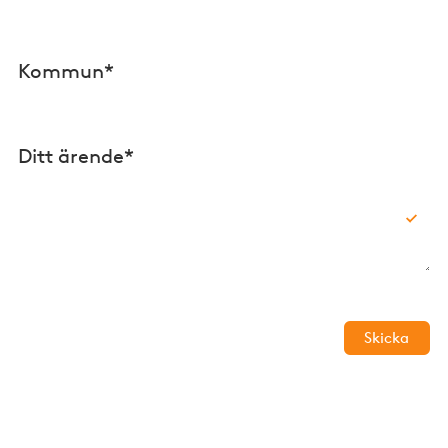
Kommun*
Ditt ärende*
Skicka