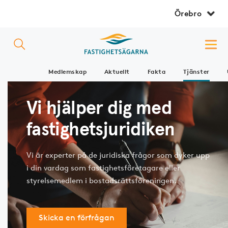
Örebro
Medlemskap
Aktuellt
Fakta
Tjänster
Vi hjälper dig med
fastighetsjuridiken
Vi är experter på de juridiska frågor som dyker upp
i din vardag som fastighetsföretagare eller
styrelsemedlem i bostadsrättsföreningen.
Skicka en förfrågan