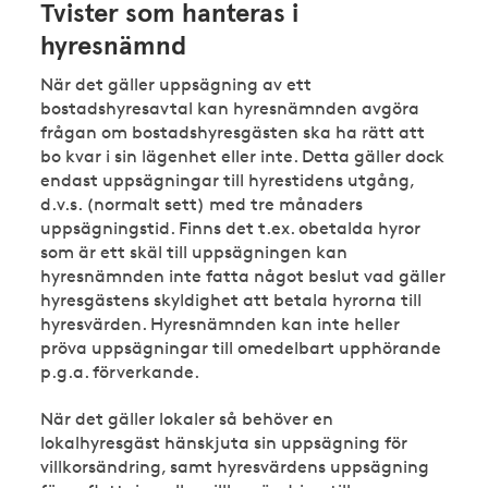
Tvister som hanteras i
hyresnämnd
När det gäller uppsägning av ett
bostadshyresavtal kan hyresnämnden avgöra
frågan om bostadshyresgästen ska ha rätt att
bo kvar i sin lägenhet eller inte. Detta gäller dock
endast uppsägningar till hyrestidens utgång,
d.v.s. (normalt sett) med tre månaders
uppsägningstid. Finns det t.ex. obetalda hyror
som är ett skäl till uppsägningen kan
hyresnämnden inte fatta något beslut vad gäller
hyresgästens skyldighet att betala hyrorna till
hyresvärden. Hyresnämnden kan inte heller
pröva uppsägningar till omedelbart upphörande
p.g.a. förverkande.
När det gäller lokaler så behöver en
lokalhyresgäst hänskjuta sin uppsägning för
villkorsändring, samt hyresvärdens uppsägning