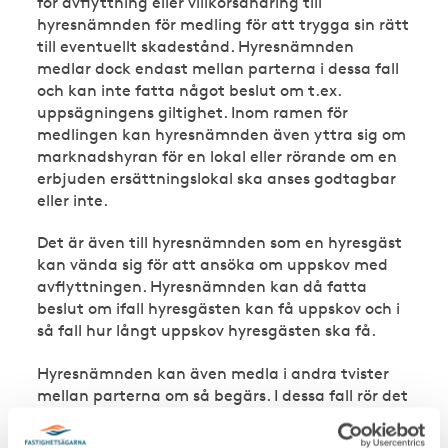
för avflyttning eller villkorsändring till
hyresnämnden för medling för att trygga sin rätt
till eventuellt skadestånd. Hyresnämnden
medlar dock endast mellan parterna i dessa fall
och kan inte fatta något beslut om t.ex.
uppsägningens giltighet. Inom ramen för
medlingen kan hyresnämnden även yttra sig om
marknadshyran för en lokal eller rörande om en
erbjuden ersättningslokal ska anses godtagbar
eller inte.
Det är även till hyresnämnden som en hyresgäst
kan vända sig för att ansöka om uppskov med
avflyttningen. Hyresnämnden kan då fatta
beslut om ifall hyresgästen kan få uppskov och i
så fall hur långt uppskov hyresgästen ska få.
Hyresnämnden kan även medla i andra tvister
mellan parterna om så begärs. I dessa fall rör det
sig dock endast om en frivillig medling och vill
någon part inte medverka så kan inte