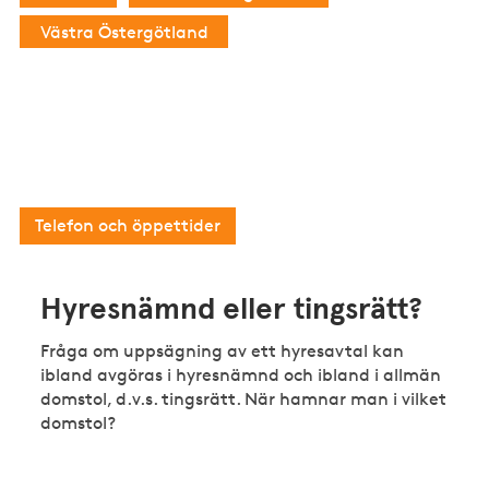
Västra Östergötland
Har du en enklare juridisk fråga?
Då kan du som är medlem i Fastighetsägarna
kontakta vår kostnadsfria medlemsrådgivning.
Telefon och öppettider
Hyresnämnd eller tingsrätt?
Fråga om uppsägning av ett hyresavtal kan
ibland avgöras i hyresnämnd och ibland i allmän
domstol, d.v.s. tingsrätt. När hamnar man i vilket
domstol?