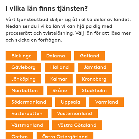
I vilka län finns tjänsten?
Vårt tjänsteutbud skiljer sig åt i olika delar av landet.
Nedan ser du i vilka län vi kan hjälpa dig med
processrätt och tvistelösning. Välj län för att läsa mer
och skicka en förfrågan.
Blekinge
Dalarna
Gotland
Gävleborg
Halland
Jämtland
Jönköping
Kalmar
Kronoberg
Norrbotten
Skåne
Stockholm
Södermanland
Uppsala
Värmland
Västerbotten
Västernorrland
Västmanland
Västra Götaland
Örebro
Östra Östergötland