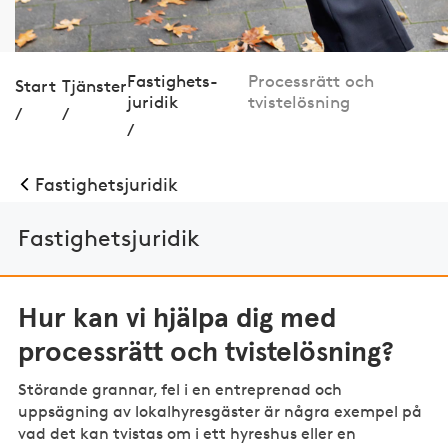
Fastig­hets­
Processrätt och
Start
Tjänster
juridik
tvistelösning
/
/
/
Fastig­hets­juridik
Fastig­hets­juridik
Hur kan vi hjälpa dig med
processrätt och tvistelösning?
Störande grannar, fel i en entreprenad och
uppsägning av lokalhyresgäster är några exempel på
vad det kan tvistas om i ett hyreshus eller en