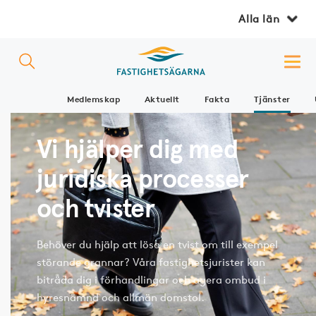
Alla län
Medlemskap
Aktuellt
Fakta
Tjänster
Vi hjälper dig med
juridiska processer
och tvister
Behöver du hjälp att lösa en tvist om till exempel
störande grannar? Våra fastighetsjurister kan
biträda dig i förhandlingar och agera ombud i
hyresnämnd och allmän domstol.