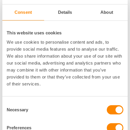
hyresnämnden göra något.
Consent
Details
About
Tvister som hanteras i tingsrätt
This website uses cookies
I tingsrätt prövas frågan om hur mycket en
hyresgäst ska betala till hyresvärden, för det fall
We use cookies to personalise content and ads, to
att det är tvist mellan parterna om obetald hyra
provide social media features and to analyse our traffic.
eller nedsättning av hyra. Tingsrätten kan även
We also share information about your use of our site with
pröva frågan om uppsägningens giltighet när
our social media, advertising and analytics partners who
det gäller uppsägning till omedelbart
may combine it with other information that you’ve
upphörande på grund av förverkande.
provided to them or that they’ve collected from your use
of their services.
I tingsrätt prövas också t.ex. andra typer av
skadeståndsmål, konkursansökningar,
entreprenadtvister och fråga om uppsägning
Consent
och tvångsinlösen av bostadsrätt.
Necessary
Selection
Våra jurister ha koll på vilka ärenden som ska
prövas i vilken instans och vad som brukar vara
Preferences