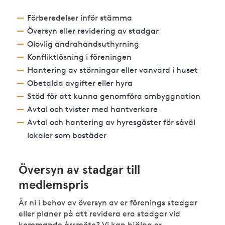
Förberedelser inför stämma
Översyn eller revidering av stadgar
Olovlig andrahandsuthyrning
Konfliktlösning i föreningen
Hantering av störningar eller vanvård i huset
Obetalda avgifter eller hyra
Stöd för att kunna genomföra ombyggnation
Avtal och tvister med hantverkare
Avtal och hantering av hyresgäster för såväl
lokaler som bostäder
Översyn av stadgar till
medlemspris
Är ni i behov av översyn av er förenings stadgar
eller planer på att revidera era stadgar vid
kommande årsmöte? Vi kan hjälpa er.