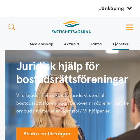
Jönköping
Medlemskap
Aktuellt
Fakta
Tjänster
Juridisk hjälp för
bostadsrättsföreningar
Vi erbjuder heltäckande juridiskt stöd till
bostadsrättsföreningar. Behöver ni råd eller kanske
ombud i tvister eller domstol? Vi hjälper er.
Skicka en förfrågan