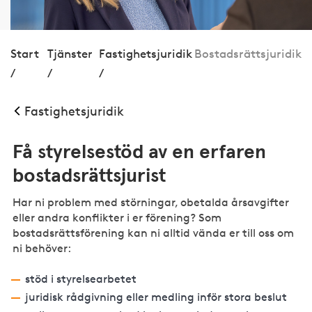
Start
Tjänster
Fastig­hets­juridik
Bostadsrättsjuridik
/
/
/
Fastig­hets­juridik
Få styrelsestöd av en erfaren
bostadsrättsjurist
Har ni problem med störningar, obetalda årsavgifter
eller andra konflikter i er förening? Som
bostadsrättsförening kan ni alltid vända er till oss om
ni behöver:
stöd i styrelsearbetet
juridisk rådgivning eller medling inför stora beslut