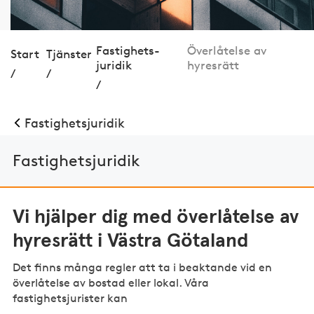
Fastig­hets­
Överlåtelse av
Start
Tjänster
juridik
hyresrätt
/
/
/
Fastig­hets­juridik
Fastig­hets­juridik
Vi hjälper dig med överlåtelse av
hyresrätt i Västra Götaland
Det finns många regler att ta i beaktande vid en
överlåtelse av bostad eller lokal. Våra
fastighetsjurister kan