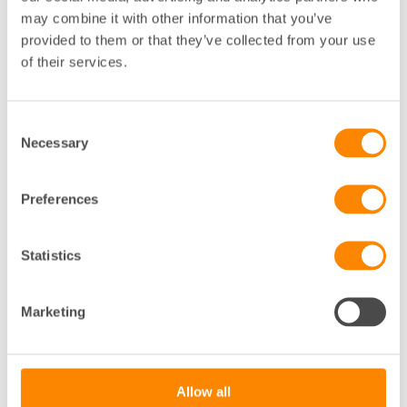
may combine it with other information that you’ve
provided to them or that they’ve collected from your use
of their services.
A-ö
Kontor
Consent
A
Necessary
Selection
ANNA BJÖRKMAN
Preferences
FASTIGHETSJURIST
GÖTEBORG
Statistics
031-755 33 05
Klicka för att visa e-post
Marketing
J
Allow all