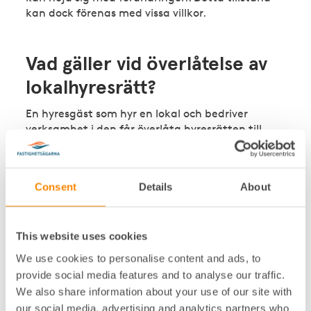
kan dock förenas med vissa villkor.
Vad gäller vid överlåtelse av
lokalhyresrätt?
En hyresgäst som hyr en lokal och bedriver
verksamhet i den får överlåta hyresrätten till
någon som ska ta över verksamheten, men bara
om hyresvärden eller hyresnämnden ger tillstånd
till överlåtelsen.
Consent
Details
About
Tillstånd ska lämnas om hyresvärden inte har en
befogad anledning att motsätta sig att
hyresrätten överlåts. Har hyresgästen innehaft
This website uses cookies
lägenheten mindre än tre år krävs synnerliga
We use cookies to personalise content and ads, to
skäl. Tillståndet kan förenas med vissa villkor.
provide social media features and to analyse our traffic.
We also share information about your use of our site with
our social media, advertising and analytics partners who