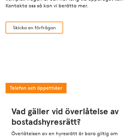
Kontakta oss så kan vi berätta mer.
Skicka en förfrågan
Har du en enklare juridisk fråga?
Då kan du som är medlem i Fastighetsägarna
kontakta vår kostnadsfria medlemsrådgivning.
Telefon och öppettider
Vad gäller vid överlåtelse av
bostadshyresrätt?
Överlåtelsen av en hyresrätt är bara giltig om