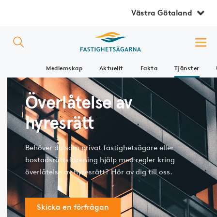
Västra Götaland
Medlemskap
Aktuellt
Fakta
Tjänster
Överlåtelse av
hyresrätt
Behöver du som privat fastighetsägare eller
bostadsrättsförening hjälp med regler kring
överlåtelse av hyresrätt? Hör av dig till oss.
Skicka en förfrågan