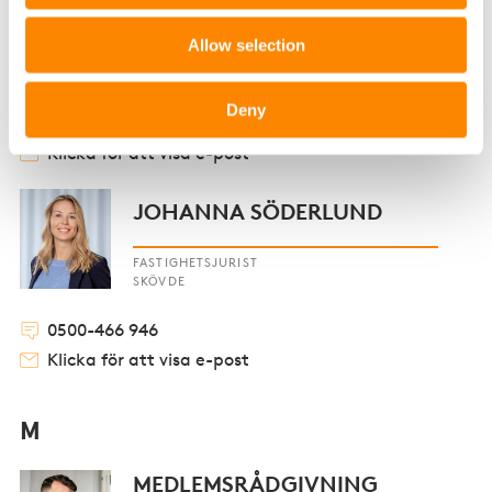
JOEL JACOBSSON
Allow selection
FASTIGHETSJURIST
GÖTEBORG
Deny
031-755 33 09
Klicka för att visa e-post
JOHANNA SÖDERLUND
FASTIGHETSJURIST
SKÖVDE
0500-466 946
Klicka för att visa e-post
M
MEDLEMSRÅDGIVNING