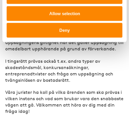
Tvister som hanteras i tingsrätt
Allow selection
I tingsrätt prövas frågan om hur mycket en hyresgäst
ska betala till hyresvärden, för det fall att det är tvist
mellan parterna om obetald hyra eller nedsättning av
Deny
hyra. Tingsrätten kan även pröva frågan om
uppsägningens giltighet när det gäller uppsägning till
omedelbart upphörande på grund av förverkande.
I tingsrätt prövas också t.ex. andra typer av
skadeståndsmål, konkursansökningar,
entreprenadtvister och fråga om uppsägning och
tvångsinlösen av bostadsrätt.
Våra jurister ha koll på vilka ärenden som ska prövas i
vilken instans och vad som brukar vara den snabbaste
vägen att gå. Välkommen att höra av dig med din
fråga idag!