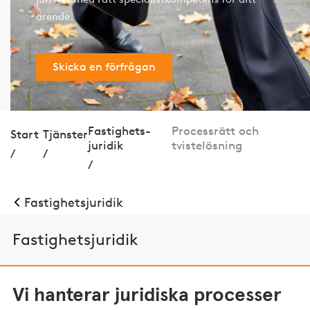
ärende.
Skicka en förfrågan
Fastig­hets­
Processrätt och
Start
Tjänster
juridik
tvistelösning
/
/
/
Fastig­hets­juridik
Fastig­hets­juridik
Vi hanterar juridiska processer