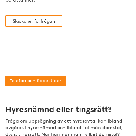
Skicka en förfrågan
Har du en enklare juridisk fråga?
Då kan du som är medlem i Fastighetsägarna
kontakta vår kostnadsfria medlemsrådgivning.
Telefon och öppettider
Hyresnämnd eller tingsrätt?
Fråga om uppsägning av ett hyresavtal kan ibland
avgöras i hyresnämnd och ibland i allmän domstol,
d.v.s. tingsrätt. När hamnar man i vilket domstol?