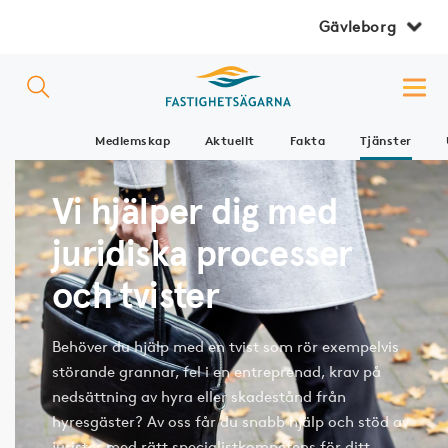
Gävleborg
Medlemskap
Aktuellt
Fakta
Tjänster
Vi hjälper dig med
juridiska processer
och tvister
Behöver du hjälp med en tvist som rör exempelvis
störande grannar, fel i en entreprenad, krav på
nedsättning av hyra eller skadestånd från
hyresgäster? Av oss får du snabb hjälp och stöd av
jurister med rätt specialistkompetens för ditt