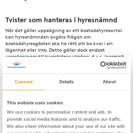
Tvister som hanteras i hyresnämnd
När det gäller uppsägning av ett bostadshyresavtal
kan hyresnämnden avgöra frågan om
bostadshyresgästen ska ha rätt att bo kvar i sin
lägenhet eller inte. Detta gäller dock endast
uppsägningar till hyrestidens utgång, d.v.s. (normalt
sett) med tre månaders uppsägningstid. Finns det
t.ex. obetalda hyror som är ett skäl till uppsägningen
kan hyresnämnden inte fatta något beslut vad gäller
Consent
Details
About
hyresgästens skyldighet att betala hyrorna till
hyresvärden. Hyresnämnden kan inte heller pröva
uppsägningar till omedelbart upphörande p.g.a.
förverkande.
This website uses cookies
We use cookies to personalise content and ads, to
När det gäller lokaler så behöver en lokalhyresgäst
provide social media features and to analyse our traffic.
hänskjuta sin uppsägning för villkorsändring, samt
We also share information about your use of our site with
hyresvärdens uppsägning för avflyttning eller