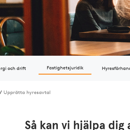
Fastig­hets­juridik
rgi och drift
Hyres­för­han
/
Upprätta hyresavtal
Så kan vi hjälpa dig