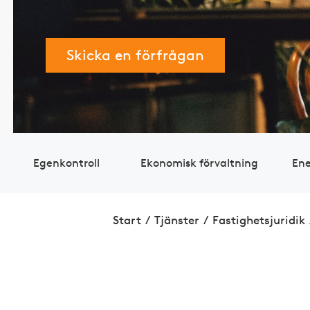
Skicka en förfrågan
Egen­kontroll
Eko­nomisk ­förvaltning
Ene
Start
/
Tjänster
/
Fastig­hets­juridik