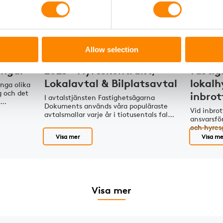
Fastighetsjuridik
Fastigh
Allow selection
rannar
Populära avtalsmallar
Vilket
ingar
2025 – Hyreskontrakt,
fastig
Lokalavtal & Bilplatsavtal
lokalh
nga olika
g och det
inbrot
I avtalstjänsten Fastighetsägarna
ig…
Dokuments används våra populäraste
Vid inbrot
avtalsmallar varje år i tiotusentals fal…
ansvarsfö
och hyres
Visa mer
Visa me
Visa mer