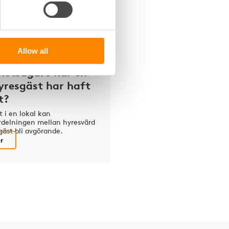
etsjuridik
Allow all
 ansvar har jag som
hetsägare när en
yresgäst har haft
t?
t i en lokal kan
rdelningen mellan hyresvärd
gäst bli avgörande.
r