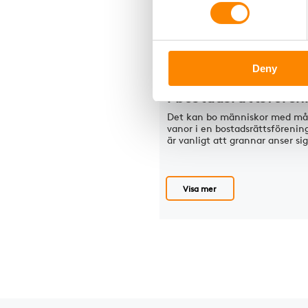
Fastighetsjuridik
Deny
Störningar bland g
i bostadsrättsfören
Det kan bo människor med må
vanor i en bostadsrättsförenin
är vanligt att grannar anser s
Visa mer