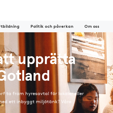
tbildning
Politik och påverkan
Om oss
att upprätta
 Gotland
f ta fram hyresavtal för lokaler eller
l med ett inbyggt miljötänk? Våra