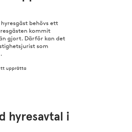
y hyresgäst behövs ett
hyresgästen kommit
än gjort. Därför kan det
astighetsjurist som
.
 att upprätta
d hyresavtal i