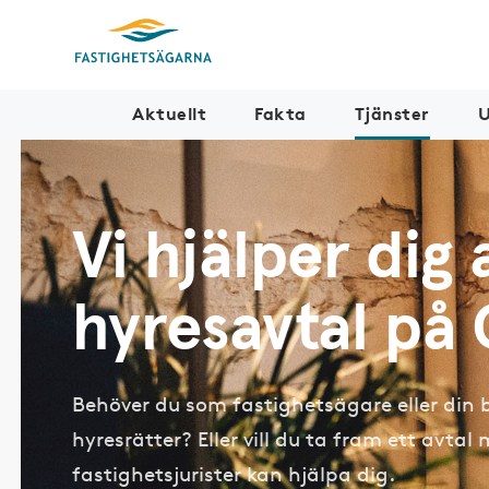
Aktuellt
Fakta
Tjänster
U
Vi hjälper dig 
hyresavtal på
Behöver du som fastighetsägare eller din br
hyresrätter? Eller vill du ta fram ett avta
fastighetsjurister kan hjälpa dig.