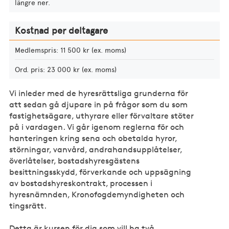
längre ner.
Kostnad per deltagare
Medlemspris: 11 500 kr (ex. moms)
Ord. pris: 23 000 kr (ex. moms)
Vi inleder med de hyresrättsliga grunderna för
att sedan gå djupare in på frågor som du som
fastighetsägare, uthyrare eller förvaltare stöter
på i vardagen. Vi går igenom reglerna för och
hanteringen kring sena och obetalda hyror,
störningar, vanvård, andrahandsupplåtelser,
överlåtelser, bostadshyresgästens
besittningsskydd, förverkande och uppsägning
av bostadshyreskontrakt, processen i
hyresnämnden, Kronofogdemyndigheten och
tingsrätt.
Detta är kursen för dig som vill ha två