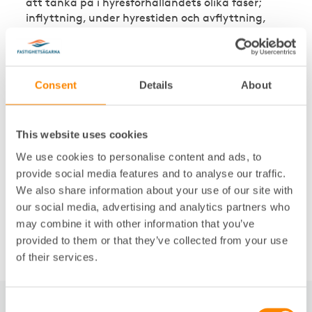
att tänka på i hyresförhållandets olika faser;
inflyttning, under hyrestiden och avflyttning,
som
sena och obetalda hyror
störningar och vanvård
Consent
Details
About
andrahandsupplåtelser och överlåtelser
bostadshyresgästens besittningsskydd,
This website uses cookies
förverkande och uppsägning av
bostadshyreskontrakt
We use cookies to personalise content and ads, to
hur en tvist ska hanteras och hur processen i
provide social media features and to analyse our traffic.
We also share information about your use of our site with
hyresnämnden, Kronofogdemyndigheten och
our social media, advertising and analytics partners who
tingsrätt ser ut
may combine it with other information that you’ve
provided to them or that they’ve collected from your use
of their services.
Consent