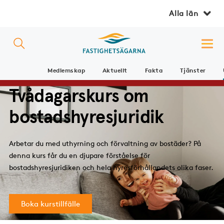
Alla län
Medlemskap
Aktuellt
Fakta
Tjänster
Tvådagarskurs om
bostadshyresjuridik
Arbetar du med uthyrning och förvaltning av bostäder? På
denna kurs får du en djupare förståelse för
bostadshyresjuridiken och hela hyresförhållandets olika faser.
Boka kurstillfälle