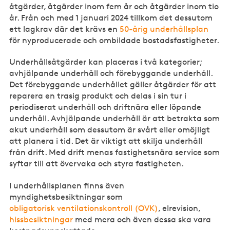
åtgärder, åtgärder inom fem år och åtgärder inom tio
år. Från och med 1 januari 2024 tillkom det dessutom
ett lagkrav där det krävs en
50-årig underhållsplan
för nyproducerade och ombildade bostadsfastigheter.
Underhållsåtgärder kan placeras i två kategorier;
avhjälpande underhåll och förebyggande underhåll.
Det förebyggande underhållet gäller åtgärder för att
reparera en trasig produkt och delas i sin tur i
periodiserat underhåll och driftnära eller löpande
underhåll. Avhjälpande underhåll är att betrakta som
akut underhåll som dessutom är svårt eller omöjligt
att planera i tid. Det är viktigt att skilja underhåll
från drift. Med drift menas fastighetsnära service som
syftar till att övervaka och styra fastigheten.
I underhållsplanen finns även
myndighetsbesiktningar som
obligatorisk ventilationskontroll (OVK)
, elrevision,
hissbesiktningar
med mera och även dessa ska vara