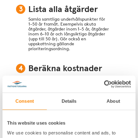
3
Lista alla åtgärder
Samla samtliga underhållspunkter för
1–50 år framåt. Exempelvis akuta
åtgärder, åtgärder inom 1–5 år, åtgärder
inom 6–10 år och långsiktiga åtgärder
(upp till 50 år). Gör också en
uppskattning gällande
prioriteringsordning.
4
Beräkna kostnader
Sätt uppskattade belopp för varje
åtgärd.
Consent
Details
About
5
Planera uppföljning
och ansvar
Utse ansvariga och tidsintervall för
This website uses cookies
uppdatering. Det är rekommenderat att
We use cookies to personalise content and ads, to
uppdatera planen minst en gång per år.