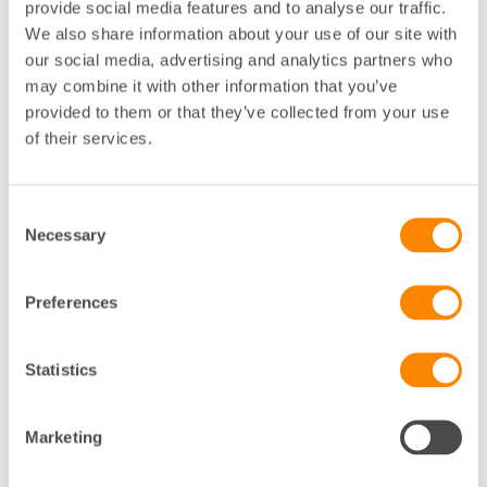
provide social media features and to analyse our traffic.
We also share information about your use of our site with
our social media, advertising and analytics partners who
may combine it with other information that you’ve
Förmåner för dig som medlem
provided to them or that they’ve collected from your use
of their services.
Consent
Necessary
Selection
Preferences
Statistics
Kurs: Egenkontroll i praktiken
Marketing
Behöver du hjälp att komma igång med