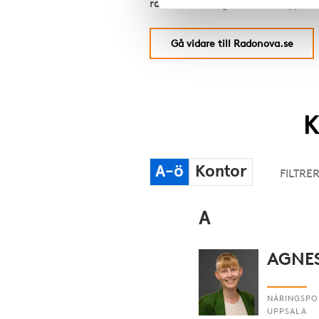
radonmätningar för alla typer a
Gå vidare till Radonova.se
K
Dalarna
Blekinge
Alla län
A-ö
Kontor
A
AGNE
NÄRINGSPOL
UPPSALA