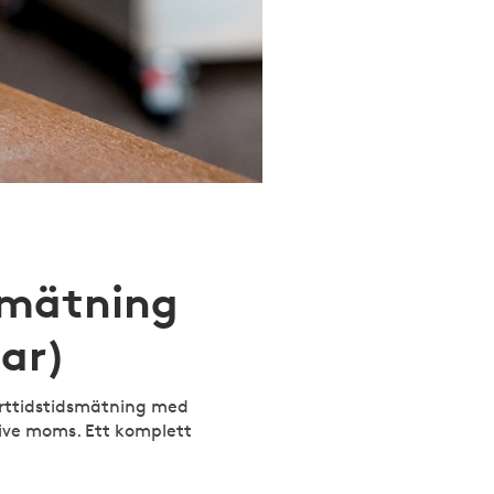
smätning
ar)
orttidstidsmätning med
sive moms. Ett komplett