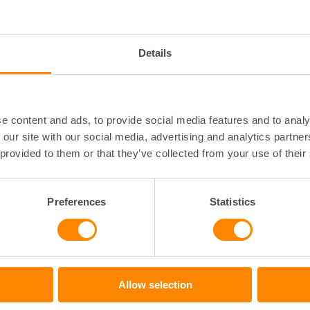
Details
rd
e content and ads, to provide social media features and to analy
 our site with our social media, advertising and analytics partn
 provided to them or that they’ve collected from your use of their
Preferences
Statistics
Allow selection
läsa mer om radon och