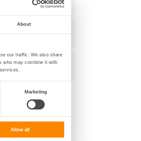
About
se our traffic. We also share
ers who may combine it with
 services.
Marketing
Allow all