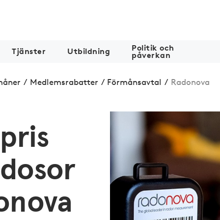
Politik och
Tjänster
Utbildning
påverkan
måner
/
Medlemsrabatter
/
Förmånsavtal
/
Radonova
pris
ndosor
onova