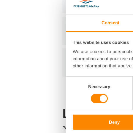
Consent
Fastighetsägarna MittNo
This website uses cookies
We use cookies to personalis
Fastighetsägarna Syd
information about your use of
other information that you’ve
Consent
Necessary
Selection
Läs mer
Deny
På Radonovas hemsida kan du 