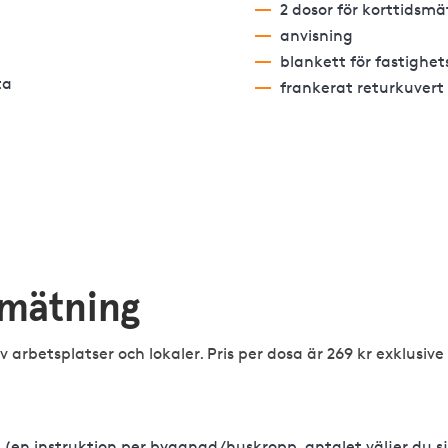
2 dosor för korttidsm
anvisning
blankett för fastighe
ta
frankerat returkuvert
smätning
 arbetsplatser och lokaler. Pris per dosa är 269 kr exklusiv
 (en instruktion per byggnad/huskropp, antalet väljer du sj