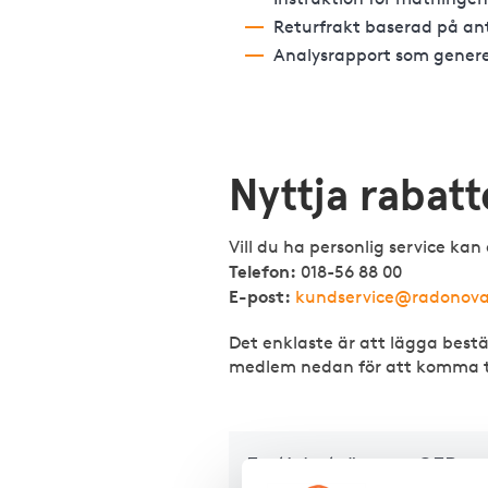
Returfrakt baserad på ant
Analysrapport som gener
Nyttja rabat
Vill du ha personlig service k
Telefon:
018-56 88 00
E-post:
kundservice@radonova
Det enklaste är att lägga bestä
medlem nedan för att komma til
Fastighetsägarna GFR