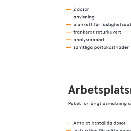
2 dosor
anvisning
blankett för fastighetsda
frankerat returkuvert
analysrapport
samtliga portokostnader
Arbetsplat
Paket för långtidsmätning av
Antalet beställda dosor
Instruktion för mätningen