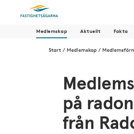
Medlemskap
Aktuellt
Fakta
Start
/
Medlemskap
/
Medlemsför
Medlems
på rado
från Rad