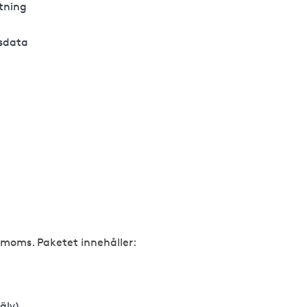
ätning
tsdata
e moms. Paketet innehåller:
älv)