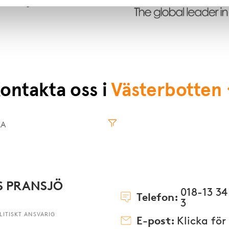
v fastigheter.
ontakta oss i
Västerbotten
Norrbotten
Västmanland
Kronoberg
Västernorrland
Kalmar
Västerbotte
S PRANSJÖ
018-13 34
Telefon:
3
ITISKT ANSVARIG
E-post:
Klicka för