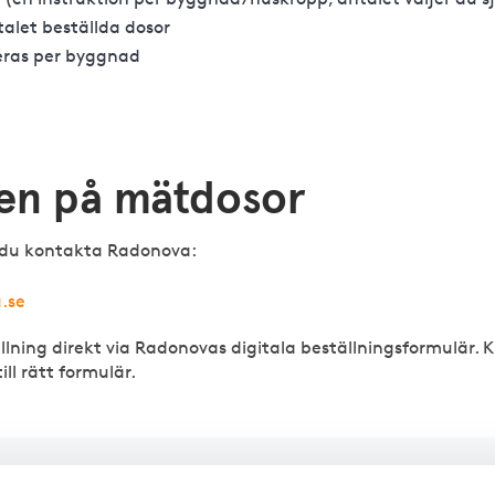
alet beställda dosor
eras per byggnad
ten på mätdosor
an du kontakta Radonova:
.se
llning direkt via Radonovas digitala beställningsformulär. K
l rätt formulär.