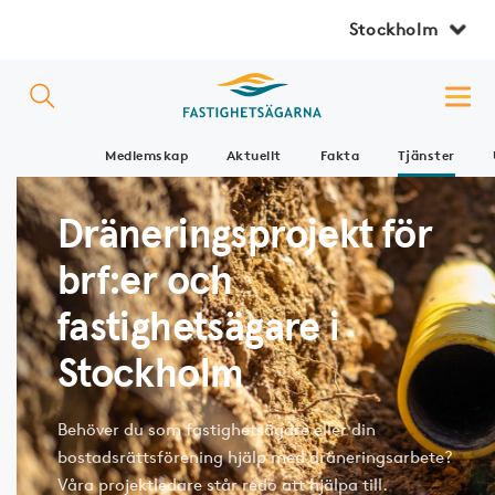
Stockholm
Medlemskap
Aktuellt
Fakta
Tjänster
Dräneringsprojekt för
brf:er och
fastighetsägare i
Stockholm
Behöver du som fastighetsägare eller din
bostadsrättsförening hjälp med dräneringsarbete?
Våra projektledare står redo att hjälpa till.