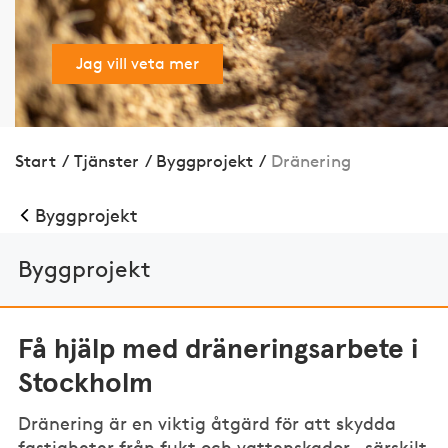
Jag vill veta mer
Start
/
Tjänster
/
Bygg­projekt
/
Dränering
Bygg­projekt
Bygg­projekt
Få hjälp med dräneringsarbete i
Stockholm
Dränering är en viktig åtgärd för att skydda
fastigheter från fukt och vattenskador – särskilt