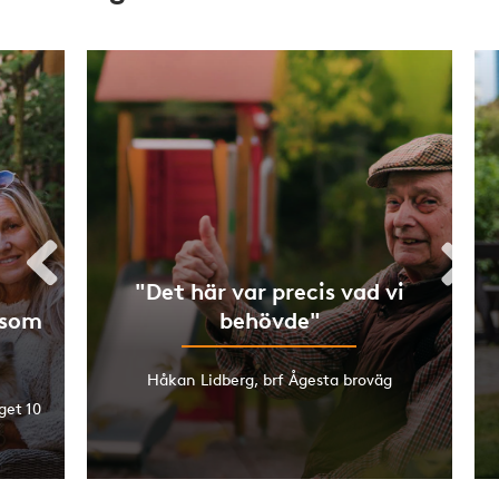
"Det här var precis vad vi
 som
behövde"
Håkan Lidberg, brf Ågesta broväg
get 10