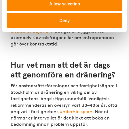
Allow selection
föreskrifter, hantera hinderanmälningar och
Vid mer
bedöma om arbetet ska godkännas.
avancerade juridiska frågor
kopplar vi in våra
Deny
fastighetsjurister – experter på just
entreprenadjuridik
. Det ger er trygghet vid
exempelvis avtalsfrågor eller om entreprenören
går över kontraktstid.
Hur vet man att det är dags
att genomföra en dränering?
För bostadsrättsföreningar och fastighetsägare i
dränering
Stockholm är
en viktig del av
fastighetens långsiktiga underhåll. Vanligtvis
30–40:e år
rekommenderas en översyn vart
, ofta
angivet i fastighetens
underhållsplan
. När ni
närmar er intervallet är det klokt att boka en
bedömning innan problem uppstår.