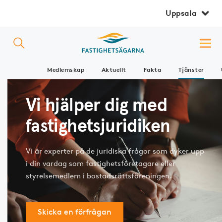
Uppsala
Medlemskap
Aktuellt
Fakta
Tjänster
Vi hjälper dig med
fastighetsjuridiken
Vi är experter på de juridiska frågor som dyker upp
i din vardag som fastighetsföretagare eller
styrelsemedlem i bostadsrättsföreningen.
Skicka en förfrågan