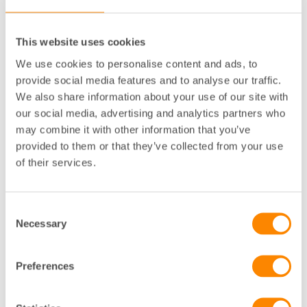
This website uses cookies
We use cookies to personalise content and ads, to
provide social media features and to analyse our traffic.
Fastighetsjuridik
Vad gäller inför årsstämman i en
We also share information about your use of our site with
bostadsrättsförening?
our social media, advertising and analytics partners who
may combine it with other information that you’ve
Inför årsstämman i en bostadsrättsförening är det
mycket att tänka på, från formalia kring kallelse och
provided to them or that they’ve collected from your use
dagor…
of their services.
Visa mer
Consent
Necessary
Selection
Preferences