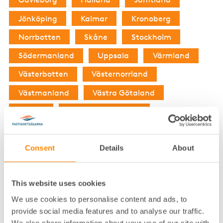
Jönköping
Kalmar
Kronoberg
Norrbotten
Skåne
Stockholm
Södermanland
Uppsala
Värmland
Västerbotten
Västernorrland
Västmanland
Västra Götaland
Örebro
Östra Östergötland
Västra Östergötland
Consent
Details
About
Har du en snabb fråga om hyra?
Då kan du som är medlem i Fastighetsägarna
This website uses cookies
kontakta vår kostnadsfria medlemsrådgivning.
We use cookies to personalise content and ads, to
provide social media features and to analyse our traffic.
Telefon och öppettider
We also share information about your use of our site with