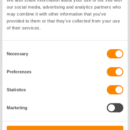
our social media, advertising and analytics partners who
may combine it with other information that you’ve
provided to them or that they’ve collected from your use
of their services.
Consent
Necessary
Selection
Preferences
Statistics
Hyresförhandling
Politiken ska inte lägga sig i
hyresförhandlingarna
Marketing
Fastighetsägarna kritiserar Vänsterpartiets krav på frysta
hyror och varnar tillsammans med Sveriges Allmänny…