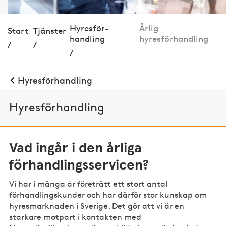
Hyres­för­
Årlig
Start
Tjänster
handling
hyresförhandling
/
/
/
Hyres­för­handling
Hyres­för­handling
Vad ingår i den årliga
förhandlingsservicen?
Vi har i många år företrätt ett stort antal
förhandlingskunder och har därför stor kunskap om
hyresmarknaden i Sverige. Det gör att vi är en
starkare motpart i kontakten med