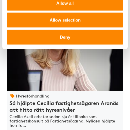
Allow all
Visa mer
Allow selection
Deny
Hyresförhandling
Så hjälpte Cecilia fastighet­sägaren Aranäs
att hitta rätt hyres­nivåer
Cecilia Axell arbetar sedan sju år tillbaka som
fastighetskonsult på Fastighetsägarna. Nyligen hjälpte
hon fa…