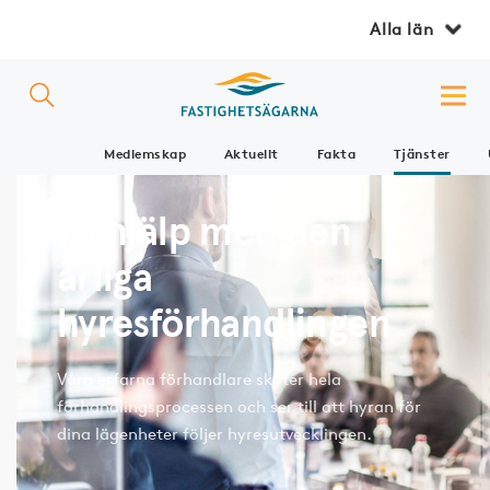
Alla län
Medlemskap
Aktuellt
Fakta
Tjänster
Få hjälp med den
årliga
hyresförhandlingen
Våra erfarna förhandlare sköter hela
förhandlingsprocessen och ser till att hyran för
dina lägenheter följer hyresutvecklingen.