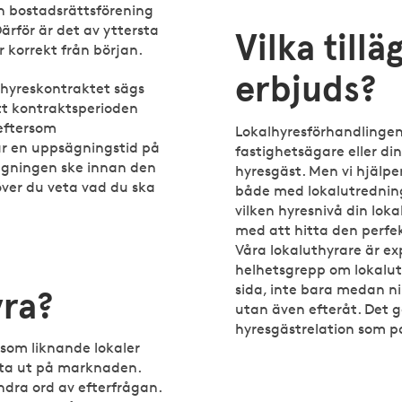
in bostadsrättsförening
ärför är det av yttersta
Vilka tillä
 korrekt från början.
erbjuds?
alhyreskontraktet sägs
att kontraktsperioden
 eftersom
Lokalhyresförhandlinge
har en uppsägningstid på
fastighetsägare eller din
ägningen ske innan den
hyresgäst. Men vi hjälpe
ver du veta vad du ska
både med lokalutredning
vilken hyresnivå din lok
med att hitta den perfek
Våra lokaluthyrare är ex
helhetsgrepp om lokaluth
sida, inte bara medan ni
ra?
utan även efteråt. Det 
hyresgästrelation som p
som liknande lokaler
ta ut på marknaden.
dra ord av efterfrågan.