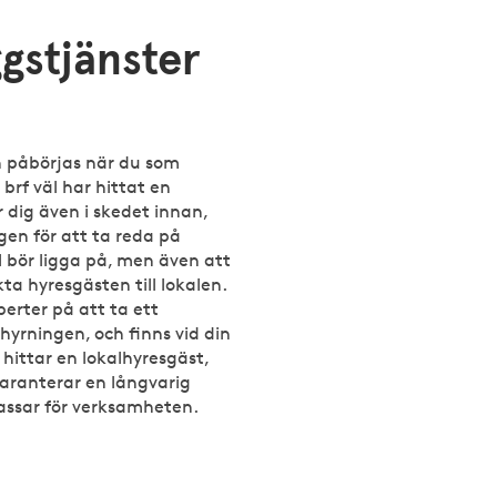
ggstjänster
n påbörjas när du som
 brf väl har hittat en
r dig även i skedet innan,
en för att ta reda på
al bör ligga på, men även att
ta hyresgästen till lokalen.
perter på att ta ett
yrningen, och finns vid din
 hittar en lokalhyresgäst,
garanterar en långvarig
assar för verksamheten.