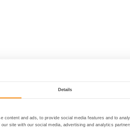
 lokaluthyrningen
cket att tänka på för
å projektleder vi.
Details
e content and ads, to provide social media features and to analy
 our site with our social media, advertising and analytics partn