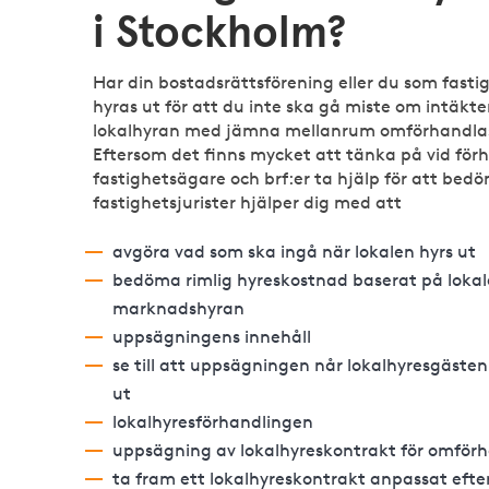
i Stockholm?
Har din bostadsrättsförening eller du som fasti
hyras ut för att du inte ska gå miste om intäkte
lokalhyran med jämna mellanrum omförhandlas, s
Eftersom det finns mycket att tänka på vid för
fastighetsägare och brf:er ta hjälp för att bedö
fastighetsjurister hjälper dig med att
avgöra vad som ska ingå när lokalen hyrs ut
bedöma rimlig hyreskostnad baserat på loka
marknadshyran
uppsägningens innehåll
se till att uppsägningen når lokalhyresgäste
ut
lokalhyresförhandlingen
uppsägning av lokalhyreskontrakt för omför
ta fram ett lokalhyreskontrakt anpassat efter