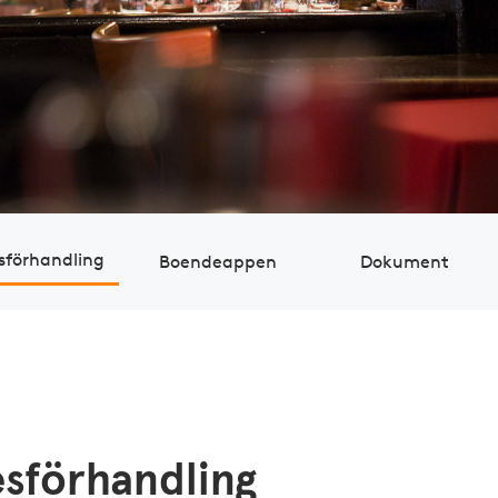
­för­handling
Boendeappen
Dokument
esförhandling