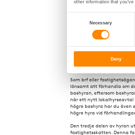
Vad är loka
other information that you’ve
Lokalhyran består av tre dela
Consent
och fastighetsskatt. Bashyra
Necessary
Selection
kallhyra, och är med andra 
drifttillägg, såsom värme, sk
Bashyran beräknas varje år e
KPI:er, medan drifttilläggen
index för prisutvecklingen i
Deny
importledet. Andra typer av d
snöröjning och ventilationsko
Som brf eller fastighetsäga
lönsamt att förhandla om dr
bashyran, eftersom bashyra
när ett nytt lokalhyrseavtal 
högre bashyra har du även en
högre hyra vid förhandlinga
Den tredje delen av hyran ut
fastighetsskatten. Denna fa