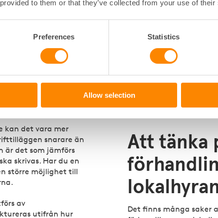
lhyra?
Fördelar 
 provided to them or that they’ve collected from your use of their
förhandlin
r: bashyra, driftstillägg
n kallas ibland för
Preferences
Statistics
lokalhyra
ord hyran utan
ötsel, el och vatten.
ller kvartal utifrån
Lokalhyrorna betyder my
 beräknas utifrån ett
fastighetsägares eller b
 producent- och
ekonomi. Den främsta f
Allow selection
rifttillägg är lokalvård,
lokalhyran är att du ser t
ntroller.
som din lokal är värd.
re kan det vara mer
Att tänka 
ifttilläggen snarare än
n är det som jämförs
förhandli
ska skrivas. Har du en
 större möjlighet till
lokalhyra
rna.
förs av
Det finns många saker a
ktureras utifrån hur