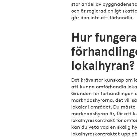
stor andel av byggnadens to
och är reglerad enligt skatt
går den inte att förhandla.
Hur fungera
förhandling
lokalhyran?
Det krävs stor kunskap om 
att kunna omförhandla lokal
Grunden för förhandlingen a
marknadshyrorna, det vill s
lokaler i området. Du måste 
marknadshyran är, för att 
lokalhyreskontrakt för omfö
kan du veta vad en skälig hyr
lokalhyreskontraktet upp på 