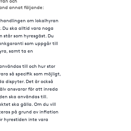
yran och
land annat följande:
örhandlingen om lokalhyran
. Du ska alltid vara noga
 står som hyresgäst. Du
nkgaranti som uppgår till
yra, samt ta en
nvändas till och hur stor
vara så specifik som möjligt,
a dispyter. Det är också
älv ansvarar för att inreda
den ska användas till.
ktet ska gälla. Om du vill
teras på grund av inflation
r hyrestiden inte vara