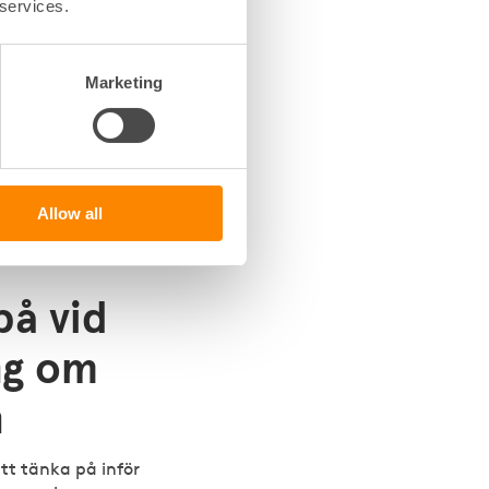
med
 services.
g av
Marketing
n
cket för en
ostadsrättsförenings
ördelen med att förhandla
Allow all
ill att du får den intäkt
på vid
ng om
n
tt tänka på inför