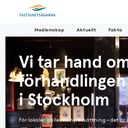
Medlemskap
Aktuellt
Fakta
Vi tar hand o
förhandlingen
i Stockholm
För lokaler gäller fri hyressättning – det ä