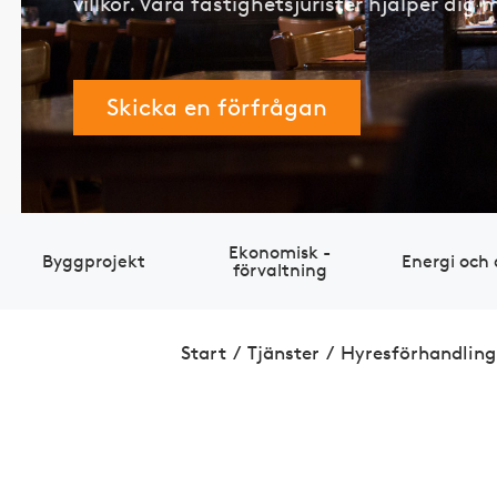
villkor. Våra fastighetsjurister hjälper di
Skicka en förfrågan
Eko­nomisk ­
Bygg­projekt
Energi och 
förvaltning
Start
/
Tjänster
/
Hyres­för­handling