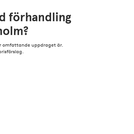
d förhandling
kholm?
ur omfattande uppdraget är.
risförslag.