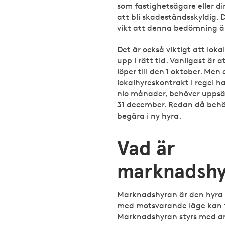
som fastighetsägare eller d
att bli skadeståndsskyldig. D
vikt att denna bedömning är
Det är också viktigt att lok
upp i rätt tid. Vanligast är 
löper till den 1 oktober. Men
lokalhyreskontrakt i regel 
nio månader, behöver upps
31 december. Redan då behö
begära i ny hyra.
Vad är
marknadshy
Marknadshyran är den hyra 
med motsvarande läge kan 
Marknadshyran styrs med an