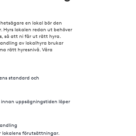
ghetsägare en lokal bör den
r. Hyrs lokalen redan ut behöver
å att ni får ut rätt hyra.
handling av lokalhyra brukar
ma rätt hyresnivå. Våra
lens standard och
n innan uppsägningstiden löper
handling
 lokalens förutsättningar.