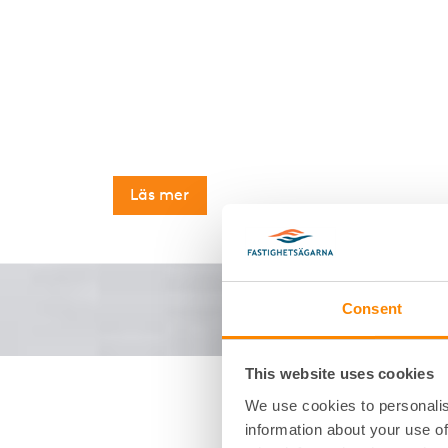
Vi hjälper dig med
Har du en tom lokal? Då finns det my
att hitta rätt hyresgäst. Anlita oss, s
Läs mer
Consent
This website uses cookies
We use cookies to personalis
information about your use of