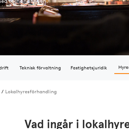
g med förhandlingen.
Hyres
drift
Teknisk förvaltning
Fastig­hets­juridik
/
Lokalhyresförhandling
Vad ingår i lokalhyr