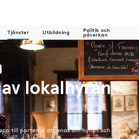
Politik och
Tjänster
Utbildning
påverkan
m
 av lokalhyran
r upp till parterna att enas om hyran och