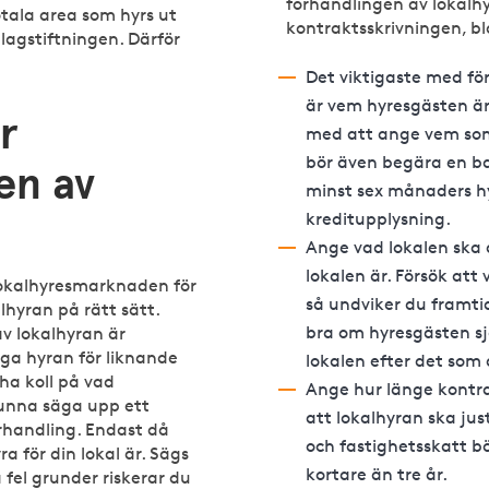
förhandlingen av lokalh
tala area som hyrs ut
kontraktsskrivningen, b
elagstiftningen. Därför
Det viktigaste med f
är vem hyresgästen är
r
med att ange vem som
bör även begära en ba
en av
minst sex månaders h
kreditupplysning.
Ange vad lokalen ska a
lokalen är. Försök att 
lokalhyresmarknaden för
så undviker du framtid
hyran på rätt sätt.
bra om hyresgästen sj
v lokalhyran är
äga hyran för liknande
lokalen efter det som 
ha koll på vad
Ange hur länge kontra
kunna säga upp ett
att lokalhyran ska jus
rhandling. Endast då
och fastighetsskatt bö
a för din lokal är. Sägs
kortare än tre år.
fel grunder riskerar du