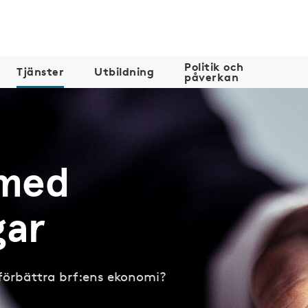
Politik och
Tjänster
Utbildning
påverkan
 med
gar
 förbättra brf:ens ekonomi?