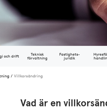
Teknisk
Fastig­hets­
Hyres­fö
gi och drift
förvaltning
juridik
handli
tning
/
Villkorsändring
Vad är en villkorsän