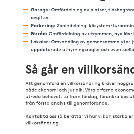
Garage:
Omfördelning av platser, tidsbegräns
avgifter.
Parkering:
Zonindelning, kösystem/turordnin
Förråd:
Omfördelning av utrymmen, nya lås/k
Lokaler:
Omvandling av gemensamma ytor (t.e
uppdaterade uthyrningsregler och eventuella
Så går en villkorsänd
Att genomföra en villkorsändring kräver noggran
både ekonomi och juridik. Våra erfarna ekonomer
utreda behovet, ta fram förslag, förankra beslu
från första analys till genomförande.
Kontakta oss
så berättar vi hur vi kan stärka 
villkorsändring.