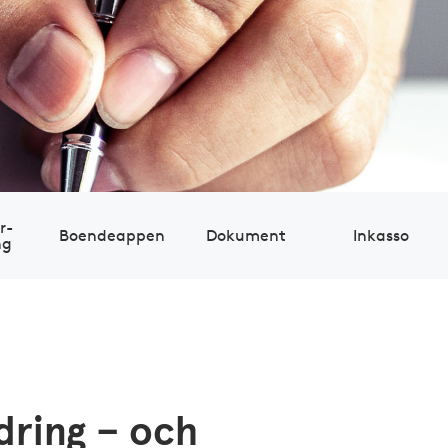
r­
Boendeappen
Dokument
Inkasso
ng
dring – och