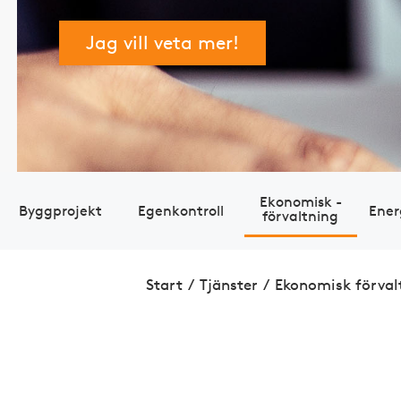
Jag vill veta mer!
Eko­nomisk ­
Bygg­projekt
Egen­kontroll
Ener
förvaltning
Start
/
Tjänster
/
Eko­nomisk ­förval