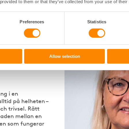
 provided to them or that they’ve collected from your use of their
åll:
Vid större
ga eller permanenta
villkor behövas.
Preferences
Statistics
 skapar
Allow selection
yrelsens
ng i en
alltid på helheten –
ch trivsel. Rätt
lnaden mellan en
en som fungerar