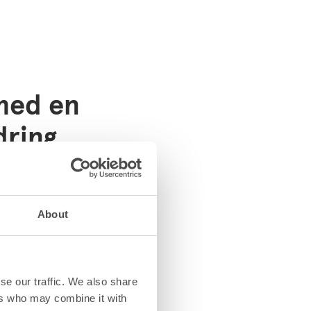
med en
dring
era underutnyttjade ytor
är det är motiverat.
:
Effektivare användning av
About
 parkeringar och garage
er.
:
Smarta förändringar i
 och utrymmen förbättrar
se our traffic. We also share
ers who may combine it with
llbarheten.