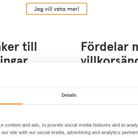
Jag vill veta mer!
ker till
Fördelar 
ringar
villkorsän
Höjda intäkter:
 avgifter,
Optim
utbud så att intäkter
och justera avgifter d
ar.
Kostnadsbesparingar
Details
tera villkor för att
gemensamma ytor som
örordningar.
minskar driftskostnad
Resurseffektivisering
kturera ytor, förråd
edlemmarnas behov
nyttjandet av lokaler
e content and ads, to provide social media features and to analy
 our site with our social media, advertising and analytics partn
ial till nya intäkter.
både ekonomin och hå