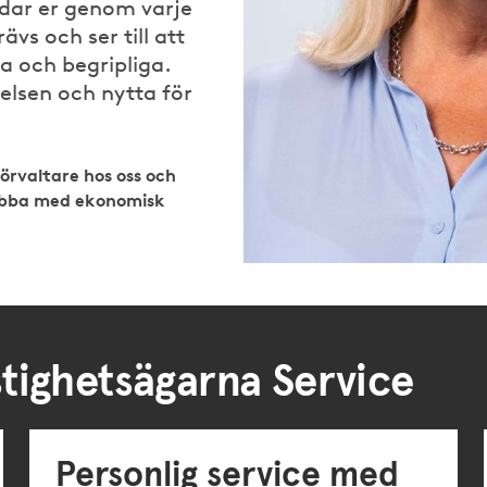
idar er genom varje
ävs och ser till att
ra och begripliga.
relsen och nytta för
örvaltare hos oss och
jobba med ekonomisk
stighetsägarna Service
Personlig service med