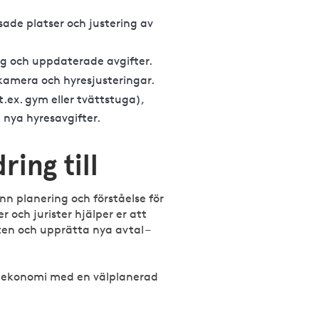
ade platser och justering av
g och uppdaterade avgifter.
amera och hyresjusteringar.
x. gym eller tvättstuga),
 nya hyresavgifter.
ring till
n planering och förståelse för
 och jurister hjälper er att
ten och upprätta nya avtal –
er ekonomi med en välplanerad