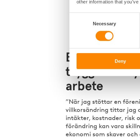
other information that you’ve
Förbättringar och underh
renoveringar kan tillfälli
Consent
ändringar av användnings
Necessary
Selection
Ekonomi som
Deny
trygghet i st
arbete
”När jag stöttar en föreni
villkorsändring tittar jag 
intäkter, kostnader, risk o
förändring kan vara skil
ekonomi som skaver och 