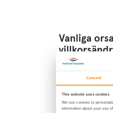
Vanliga orsa
villkorsänd
Ekonomiska skäl:
Anpassa
nyttjandegrad och service
och kostnader harmoniser
Consent
Förändrade lagkrav:
Uppda
följa gällande lagar och f
This website uses cookies
Förändrade behov:
Omstru
eller parkeringar när m
We use cookies to personalis
information about your use of
förändras – ofta med potent