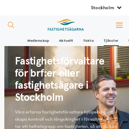
Stockholm
Medlemskap
Aktuellt
Fakta
Tjänster
Fastighetsförvaltare
för brf:er eller
fastighetsägare i
Stockholm
Våra erfarna fastighetsförvaltare hjälper dig att
skapa kontroll och långsiktighet i förvaltningen. Vi
tar ett helhetsgrepp om fastigheten, så att du kan