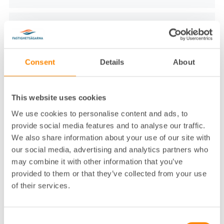
Vad kostar en fastighetsförvaltare?
Consent
Details
About
Hur skapar en fastighetsförvaltare värde?
This website uses cookies
We use cookies to personalise content and ads, to
provide social media features and to analyse our traffic.
We also share information about your use of our site with
Ta hjälp av en
our social media, advertising and analytics partners who
may combine it with other information that you’ve
fastighetsförvaltare
provided to them or that they’ve collected from your use
Vill du veta mer om hur vi kan hjälpa din
of their services.
bostadsrättsförening eller fastighet? Fyll i formuläret
nedan så kontaktar vi dig.
Consent