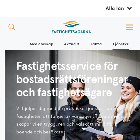
Alla län
Medlemskap
Aktuellt
Fakta
Tjänster
Fastighetsservice för
bostadsrättsföreningar
och fastighetsägare
Vi hjälper dig med de praktiska tjänster som får
fastigheten att fungera i vardagen. Tillsammans
skapar vi en trygg, ren och välskött miljö för
boende och besökare.