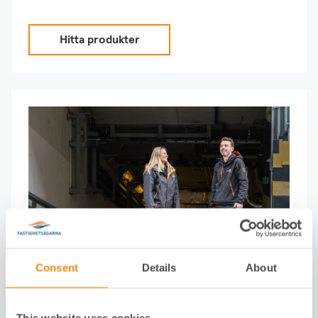
Hitta produkter
Vitvaruservice
Consent
Details
About
Få hjälp när vitvaror behöver service, kontroll
eller åtgärd.
This website uses cookies