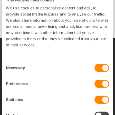
We use cookies to personalise content and ads, to
Vitvaruservice
provide social media features and to analyse our traffic.
We also share information about your use of our site with
our social media, advertising and analytics partners who
may combine it with other information that you’ve
provided to them or that they’ve collected from your use
of their services.
Därför väljer fastighetsägare och
brf:er Fastighetsägarna
Consent
Necessary
Selection
150
Preferences
års erfarenhet inom
f
astighetsbranschen
Statistics