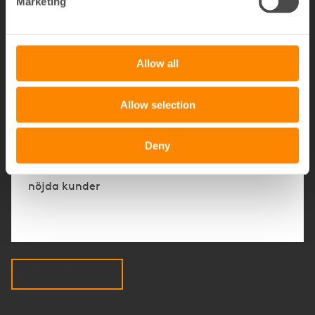
Marketing
60+
Tjänster anpassade för fastighetsägare
Allow all
Allow selection
Deny
86%
nöjda kunder
Jag vill veta mer!