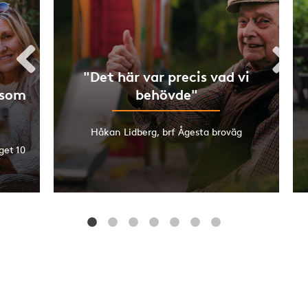
"Det här var precis vad vi
 som
behövde"
Håkan Lidberg, brf Ågesta broväg
get 10