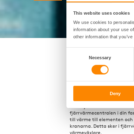
This website uses cookies
We use cookies to personalis
information about your use of
other information that you’ve
Consent
Necessary
Selection
Hur funkar 
fjärrvärmec
I fjärrvärmeverket hettas va
Deny
ledas ut via rör i marken til
inom fjärrvärmenätet. När d
fjärrvärmecentralen i din f
till värme till elementen och
kranarna. Detta sker i fjär
värmeväxlare.