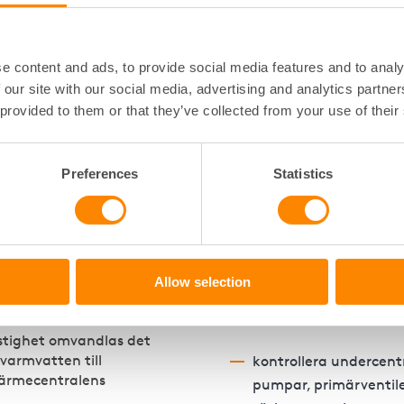
e content and ads, to provide social media features and to analy
 our site with our social media, advertising and analytics partn
 provided to them or that they’ve collected from your use of their
Preferences
Statistics
en
Vad gör v
entral?
funktionsk
tten upp för att sedan
Vi gör fyra funktionskontr
Allow selection
l anslutna fastigheter
sommar och höst. Några 
et heta vattnet når
är att
astighet omvandlas det
 varmvatten till
kontrollera undercentr
rvärmecentralens
pumpar, primärventiler