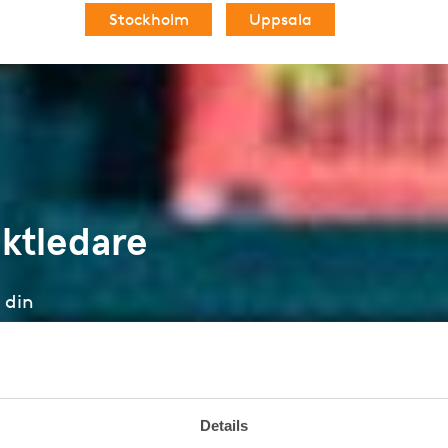
Stockholm
Uppsala
ektledare
 din
ojekt? Ta reda på hur vi
Details