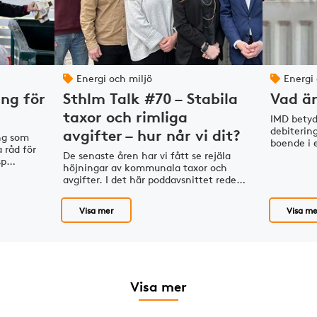
Energi och miljö
Energi
ing för
Sthlm Talk #70 – Stabila
Vad ä
taxor och rimliga
IMD betyd
debiterin
avgifter – hur når vi dit?
ing som
boende i 
 råd för
De senaste åren har vi fått se rejäla
gsp…
höjningar av kommunala taxor och
avgifter. I det här poddavsnittet rede…
Visa mer
Visa me
Visa mer