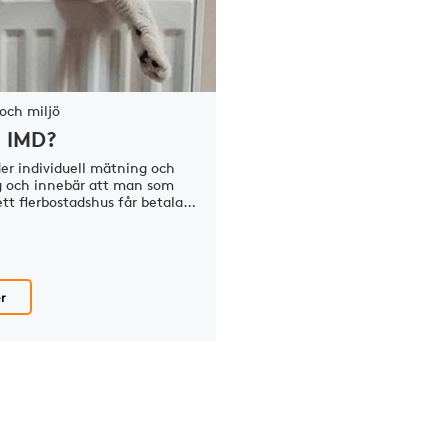
 och miljö
r IMD?
er individuell mätning och
g och innebär att man som
ett flerbostadshus får betala…
r