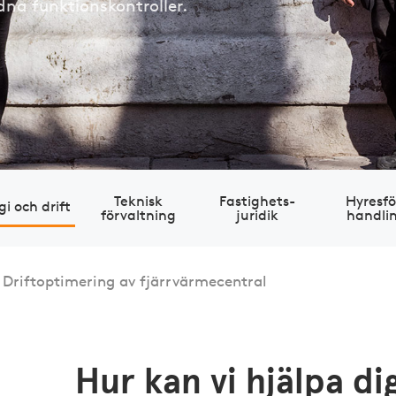
dna funktionskontroller.
Teknisk
Fastig­hets­
Hyres­fö
gi och drift
förvaltning
juridik
handli
Driftoptimering av fjärrvärmecentral
Hur kan vi hjälpa d