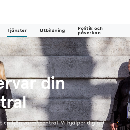
Politik och
Tjänster
Utbildning
påverkan
ervar din
tral
t en fjärrvärmecentral. Vi hjälper dig att