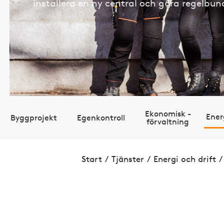
installera en ny central och göra regelbun
Eko­nomisk ­
Ener
Bygg­projekt
Egen­kontroll
förvaltning
Start
/
Tjänster
/
Energi och drift
/