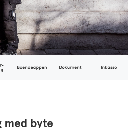
r­
Boendeappen
Dokument
Inkasso
ng
ig med byte