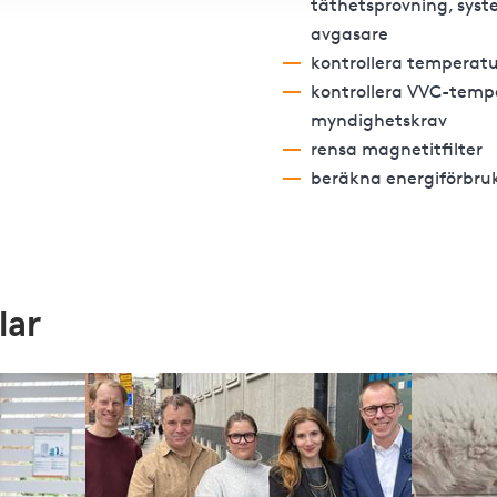
täthetsprovning, syst
avgasare
kontrollera temperat
kontrollera VVC-temp
myndighetskrav
rensa magnetitfilter
beräkna energiförbru
lar