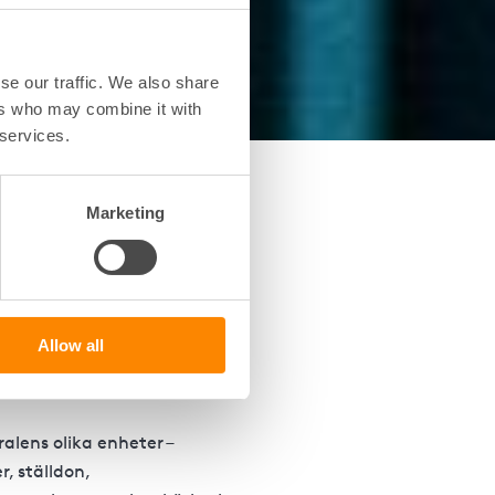
se our traffic. We also share
ers who may combine it with
 services.
Marketing
i under en
ontroll?
oller om året – vinter, vår,
Allow all
saker vi gör under besöken
alens olika enheter –
, ställdon,