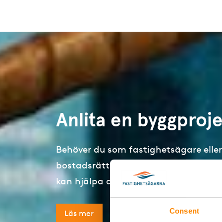
Anlita en byggproj
Behöver du som fastighetsägare eller
bostadsrättsförening göra ett byggpr
kan hjälpa dig.
Consent
Läs mer