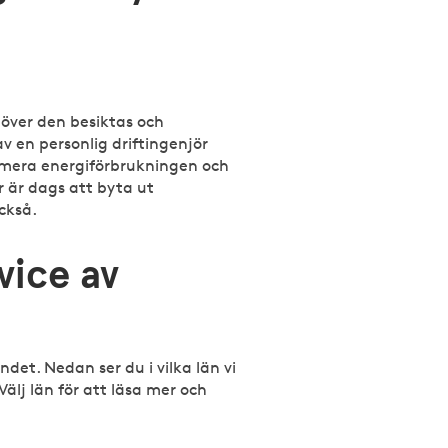
höver den besiktas och
 en personlig driftingenjör
imera energiförbrukningen och
r är dags att byta ut
ckså.
vice av
andet. Nedan ser du i vilka län vi
Välj län för att läsa mer och