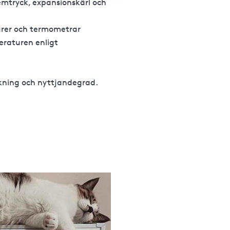
emtryck, expansionskärl och
urer och termometrar
eraturen enligt
kning och nyttjandegrad.