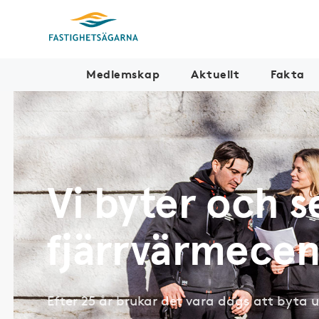
Medlemskap
Aktuellt
Fakta
Vi byter och s
fjärrvärmecen
Efter 25 år brukar det vara dags att byta u