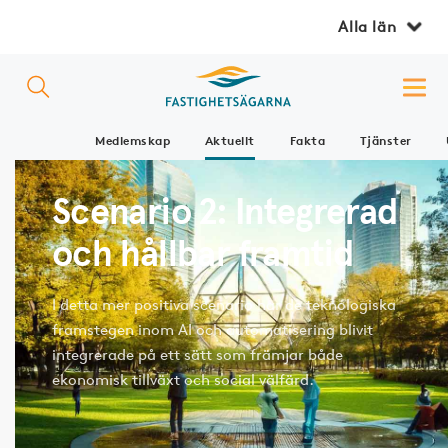
Alla län
Medlemskap
Aktuellt
Fakta
Tjänster
Scenario 2: Integrerad
och hållbar framtid
I detta mer positiva scenario har de teknologiska
framstegen inom AI och automatisering blivit
integrerade på ett sätt som främjar både
ekonomisk tillväxt och social välfärd.