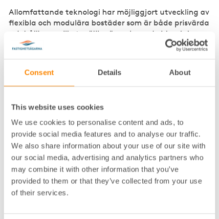
Allomfattande teknologi har möjliggjort utveckling av
flexibla och modulära bostäder som är både prisvärda
och hållbara, vilket möjliggör en levande blandning av
olika socioekonomiska grupper. Stadsplanerare och
fastighetsutvecklare har tagit till sig konceptet med
durabilitet och skapat byggnader och offentliga
Consent
Details
About
utrymmen som är tänkta att hålla i flera
generationer, vilket minskar behovet av nya
byggmaterial och energiförbrukning.
This website uses cookies
Superkonjunkturen har använts för att finansiera
We use cookies to personalise content and ads, to
bredare sociala och infrastrukturella program, vilket
provide social media features and to analyse our traffic.
minskat klyftorna och förbättrat tillgången till
We also share information about your use of our site with
högkvalitativa bostäder. Den unga generationens
our social media, advertising and analytics partners who
ökade konsumtion har kanaliserats mot mer hållbara
may combine it with other information that you’ve
alternativ, tack vare framsteg inom miljövänlig teknik
provided to them or that they’ve collected from your use
och förändrade konsumtionsmönster uppmuntrade
of their services.
genom utbildning och kulturell förändring.
Handeln i stadskärnorna har anpassat sig till den nya