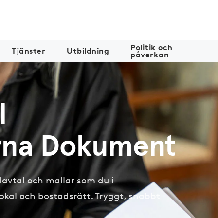
Politik och
Tjänster
Utbildning
påverkan
l
arna Dokument
rdavtal och mallar som du i
okal och bostadsrätt. Tryggt, snabbt