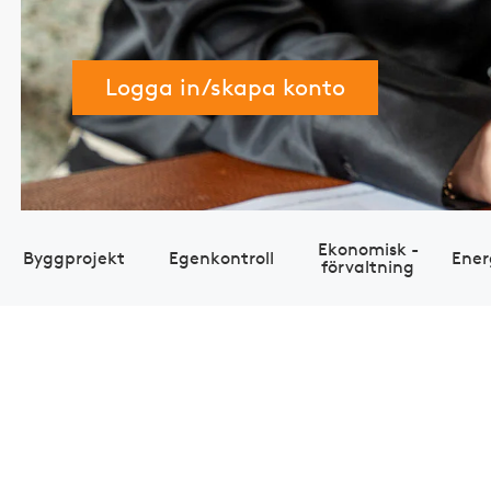
Logga in/skapa konto
Eko­nomisk ­
Bygg­projekt
Egen­kontroll
Ener
förvaltning