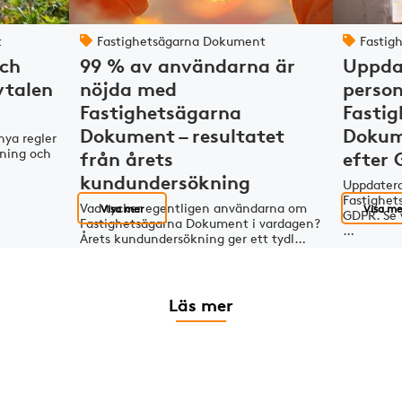
t
Fastighetsägarna Dokument
Fastig
och
99 % av användarna är
Uppda
vtalen
nöjda med
person
Fastighetsägarna
Fasti
Dokument – resultatet
Dokum
nya regler
rning och
från årets
efter
kundundersökning
Uppdatera
Fastighet
Vad tycker egentligen användarna om
Visa mer
Visa me
GDPR. Se 
Fastighetsägarna Dokument i vardagen?
…
Årets kundundersökning ger ett tydl…
Läs mer