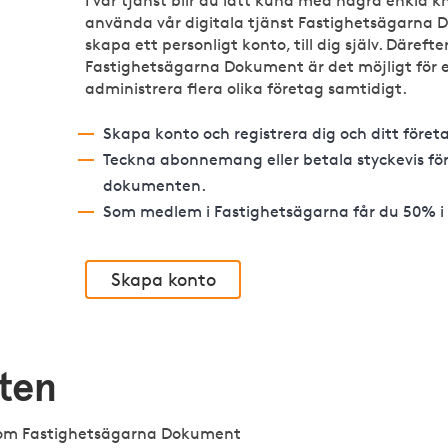
I vår tjänst blir du lätt kund med några enkla k
använda vår digitala tjänst Fastighetsägarna 
skapa ett personligt konto, till dig själv. Därefter
Fastighetsägarna Dokument är det möjligt för e
administrera flera olika företag samtidigt.
Skapa konto och registrera dig och ditt före
Teckna abonnemang eller betala styckevis fö
dokumenten.
Som medlem i Fastighetsägarna får du 50% 
Skapa konto
ten
n om Fastighetsägarna Dokument