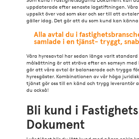
Som kund i Fastighetsägarna Dokument kan du v
uppdaterade efter senaste lagstiftningen. Våra 
uppsikt över vad som sker och ser till att avtal
gäller idag. Det gör att du som kund kan känna 
Alla avtal du i fastighetsbransc
samlade i en tjänst- tryggt, sna
Våra hyresavtal har sedan länge varit standar
målsättning är att sträva efter en samsyn med
gör att våra avtal är balanserade och trygga fö
hyresgäster. Kombinationen av vår höga juridisk
tjänst gör oss till en känd och trygg leverantör
du också!
Bli kund i Fastighet
Dokument