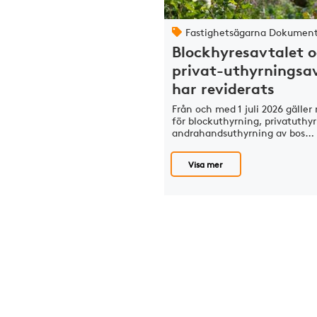
Fastighetsägarna Dokumen
Blockhyresavtalet 
privat-uthyrningsa
har reviderats
Från och med 1 juli 2026 gäller 
för blockuthyrning, privatuthy
andrahandsuthyrning av bos…
Visa mer