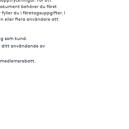
napptryckningar. För att
Dokument behöver du först
 fyller du i företagsuppgifter. I
n eller flera användare att
tag som kund.
r ditt användande av
i medlemsrabatt.