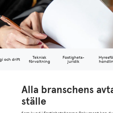
Teknisk
Fastig­hets­
Hyres­fö
gi och drift
förvaltning
juridik
handli
Alla branschens avta
ställe