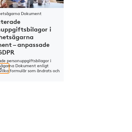
hetsägarna Dokument
terade
uppgiftsbilagor i
ghetsägarna
ent – anpassade
 GDPR
de personuppgiftsbilagor i
sägarna Dokument enligt
r
vilka formulär som ändrats och