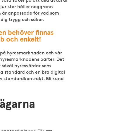
ara säker på att alla avtal är
jurister håller noggrann
en är anpassade för vad som
dig trygg och säker.
hen behöver finnas
bb och enkelt!
d på hyresmarknaden och vår
 hyresmarknadens parter. Det
r såväl hyresvärdar som
a standard och en bra digital
 av standardkontrakt. Bli kund
sägarna