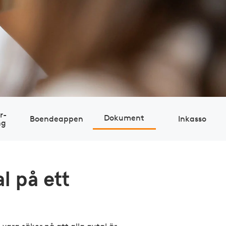
r­
Dokument
Boendeappen
Inkasso
ng
l på ett