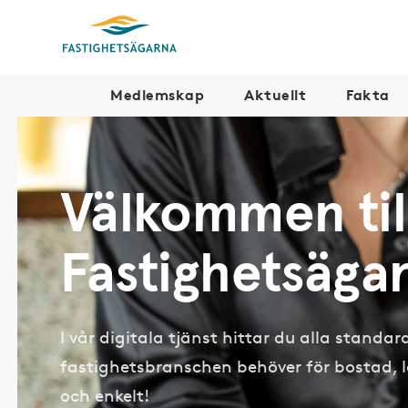
Medlemskap
Aktuellt
Fakta
Välkommen til
Fastighetsäg
I vår digitala tjänst hittar du alla standa
fastighetsbranschen behöver för bostad, l
och enkelt!