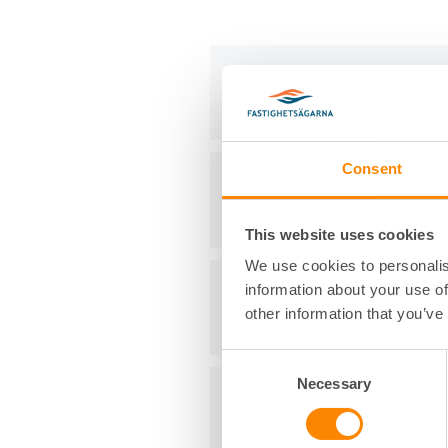
Våra mallar och formulä
Consent
Priser och abonnemang
This website uses cookies
We use cookies to personalis
Frågor och svar
information about your use of
other information that you’ve
Consent
Necessary
Selection
Kontakt och support