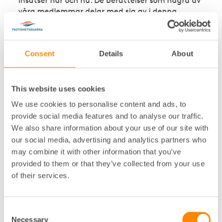
insatser här och nu. De berättelser som några av
våra medlemmar delar med sig av i denna
rapport ger goda exempel på hur privata
fastighetsägare kan hjälpa fler att hitta hem
och visar tydligt att både stora och små aktörer
Consent
Details
About
kan göra stor nytta.
This website uses cookies
We use cookies to personalise content and ads, to
provide social media features and to analyse our traffic.
We also share information about your use of our site with
our social media, advertising and analytics partners who
may combine it with other information that you’ve
provided to them or that they’ve collected from your use
of their services.
Consent
Necessary
Selection