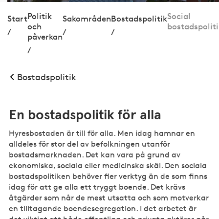
Politik
Social
Start
Sakområden
Bostadspolitik
och
bostadspolit
/
/
/
påverkan
/
Bostadspolitik
En bostadspolitik för alla
Hyresbostaden är till för alla. Men idag hamnar en
alldeles för stor del av befolkningen utanför
bostadsmarknaden. Det kan vara på grund av
ekonomiska, sociala eller medicinska skäl. Den sociala
bostadspolitiken behöver fler verktyg än de som finns
idag för att ge alla ett tryggt boende. Det krävs
åtgärder som når de mest utsatta och som motverkar
en tilltagande boendesegregation. I det arbetet är