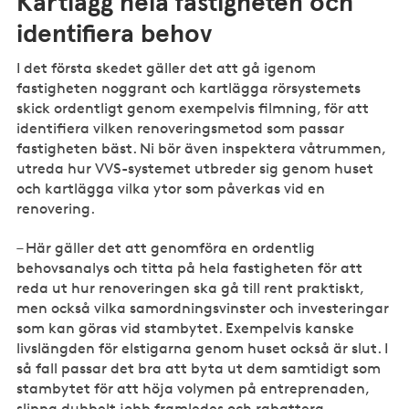
Kartlägg hela fastigheten och
identifiera behov
I det första skedet gäller det att gå igenom
fastigheten noggrant och kartlägga rörsystemets
skick ordentligt genom exempelvis filmning, för att
identifiera vilken renoveringsmetod som passar
fastigheten bäst. Ni bör även inspektera våtrummen,
utreda hur VVS-systemet utbreder sig genom huset
och kartlägga vilka ytor som påverkas vid en
renovering.
– Här gäller det att genomföra en ordentlig
behovsanalys och titta på hela fastigheten för att
reda ut hur renoveringen ska gå till rent praktiskt,
men också vilka samordningsvinster och investeringar
som kan göras vid stambytet. Exempelvis kanske
livslängden för elstigarna genom huset också är slut. I
så fall passar det bra att byta ut dem samtidigt som
stambytet för att höja volymen på entreprenaden,
slippa dubbelt jobb framledes och rabattera