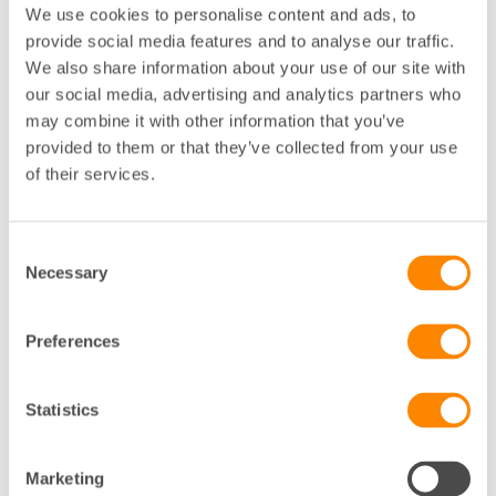
samt vilka prisbilder som gäller, säger Christopher och
We use cookies to personalise content and ads, to
lägger till:
provide social media features and to analyse our traffic.
We also share information about your use of our site with
– Det är otroligt viktigt att entreprenadkontraktet blir
our social media, advertising and analytics partners who
rätt och riktigt och speglar både föreningens och
may combine it with other information that you’ve
entreprenörens förväntningar på projektet. Låt därför
provided to them or that they’ve collected from your use
gärna en entreprenadjurist titta på kontraktet innan
of their services.
det signeras av parterna.
Regelbundna besiktningar och
Consent
möten
Necessary
Selection
Sist men inte minst är det dags att utföra själva
stambytet
. Innan arbetet sätter igång bör ni
Preferences
dokumentera lägenheterna med fotografier, så att ni
sedan kan jämföra före- och efterbilder. Se också till
att entreprenören gör ordentliga försyner innan
Statistics
lägenheterna renoveras, för att säkerställa att det
inte blir tvister kring befintliga eller nya skador i
Marketing
lägenheten.