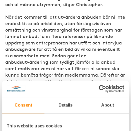
och allmänna utrymmen, säger Christopher.
När det kommer till att utvärdera anbuden bör ni inte
endast titta på prisbilden, utan förslagsvis även
omsättning och vinstmarginal för företagen som har
lämnat anbud. Ta in flera referenser på liknande
uppdrag som entreprenören har utfört och intervjua
anbudsgivare för att få en bild av vilka ni eventuellt
ska samarbeta med. Sedan gör ni en
anbudsutvärdering som tydligt jämför alla anbud
samt motiverar vem ni har valt för att ni senare ska
kunna bemöta frågor från medlemmarna. Därefter är
det dags att upprätta ett entreprenadkontrakt.
– Kontraktet bör innehålla parametrar som styr
förseningsviten och tider för genomförandet, hur
Consent
Details
About
besiktningsförfarandet och överlämningen ska gå till,
förväntan på kommunikation samt hur
tilläggsbeställningar ska hanteras och faktureras.
This website uses cookies
Kontraktet ska också klargöra vilken kontraktssumma