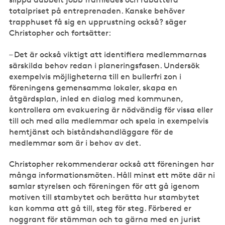
totalpriset på entreprenaden. Kanske behöver
trapphuset få sig en upprustning också? säger
Christopher och fortsätter:
– Det är också viktigt att identifiera medlemmarnas
särskilda behov redan i planeringsfasen. Undersök
exempelvis möjligheterna till en bullerfri zon i
föreningens gemensamma lokaler, skapa en
åtgärdsplan, inled en dialog med kommunen,
kontrollera om evakuering är nödvändig för vissa eller
till och med alla medlemmar och spela in exempelvis
hemtjänst och biståndshandläggare för de
medlemmar som är i behov av det.
Christopher rekommenderar också att föreningen har
många informationsmöten. Håll minst ett möte där ni
samlar styrelsen och föreningen för att gå igenom
motiven till stambytet och berätta hur stambytet
kan komma att gå till, steg för steg. Förbered er
noggrant för stämman och ta gärna med en jurist