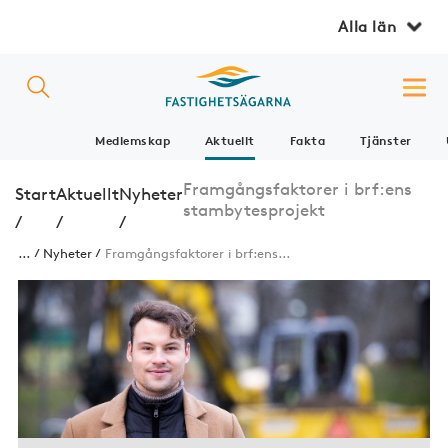
Alla län
Medlemskap
Aktuellt
Fakta
Tjänster
Framgångsfaktorer i brf:ens
Start
Aktuellt
Nyheter
stambytesprojekt
/
/
/
...
Nyheter
Framgångsfaktorer i brf:ens...