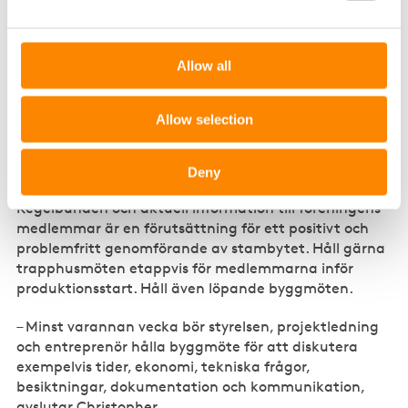
– Utför även byggtekniska kontroller och besiktningar
löpande i projektet. Se till att den tekniska
Allow all
kontrollanten eller utsedd projektledare kontrollerar
olika tekniska moment och utföranden inom
entreprenaden för att säkerställa ett bra och
Allow selection
fackmässigt utförande. Ta fram en kvalitetsplan och
följ upp den genom projektets gång, säger
Christopher.
Deny
Regelbunden och aktuell information till föreningens
medlemmar är en förutsättning för ett positivt och
problemfritt genomförande av stambytet. Håll gärna
trapphusmöten etappvis för medlemmarna inför
produktionsstart. Håll även löpande byggmöten.
– Minst varannan vecka bör styrelsen, projektledning
och entreprenör hålla byggmöte för att diskutera
exempelvis tider, ekonomi, tekniska frågor,
besiktningar, dokumentation och kommunikation,
avslutar Christopher.