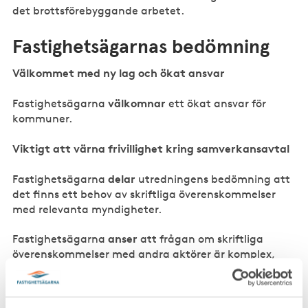
det brottsförebyggande arbetet.
Fastighetsägarnas bedömning
Välkommet med ny lag och ökat ansvar
välkomnar
Fastighetsägarna
ett ökat ansvar för
kommuner.
Viktigt att värna frivillighet kring samverkansavtal
delar
Fastighetsägarna
utredningens bedömning att
det finns ett behov av skriftliga överenskommelser
med relevanta myndigheter.
anser
Fastighetsägarna
att frågan om skriftliga
överenskommelser med andra aktörer är komplex,
vilket också betänkandet ger uttryck för på sid 176–
177: