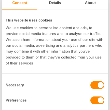
”Samverkan kring det lokala brottsförebyggande
Consent
Details
About
arbetet kan behövas mellan två eller flera aktörer,
om en mängd olika frågor av såväl strategisk som
operativ karaktär samt med deltagande av olika
This website uses cookies
personer. Ibland är behovet tillfälligt men ofta finns
We use cookies to personalise content and ads, to
behov av kontinuerlig och långsiktig samverkan. I
provide social media features and to analyse our traffic.
det senare fallet kan det vara påkallat att ingå en
We also share information about your use of our site with
överenskommelse om samverkan. ”
our social media, advertising and analytics partners who
may combine it with other information that you’ve
samt
provided to them or that they’ve collected from your use
”Samtidigt förtjänar påpekas att samverkan
of their services.
naturligtvis kan – och i de flesta fall sannolikt bör –
förekomma utan att den formaliseras i en
överenskommelse.”
Consent
Necessary
Selection
Fastighetsägarna ser fördelar med skriftliga avtal
med andra aktörer men delar också utredningens
Preferences
bedömning att de inte alltid är behövliga.