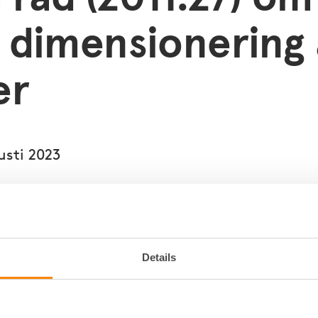
k dimensionering 
er
sti 2023
eskrifter om ändring i Boverkets byggregler (2011:6) – fö
v Boverkets allmänna råd (2011:27) om analytisk dimens
 råd (2013:11) om brandbelastning
e har givits möjlighet att inkomma med synpunkter rubrice
Details
ägarnas yttrande