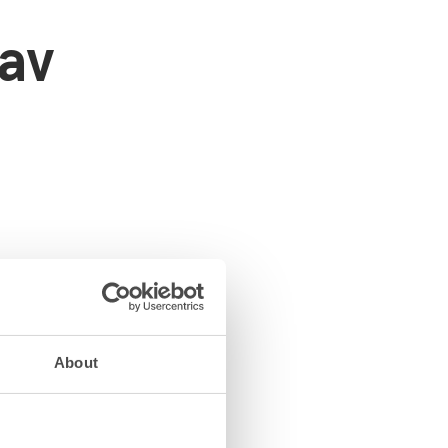
av
reskrifter och allmänna
ionering av byggnader
rat förslag.
About