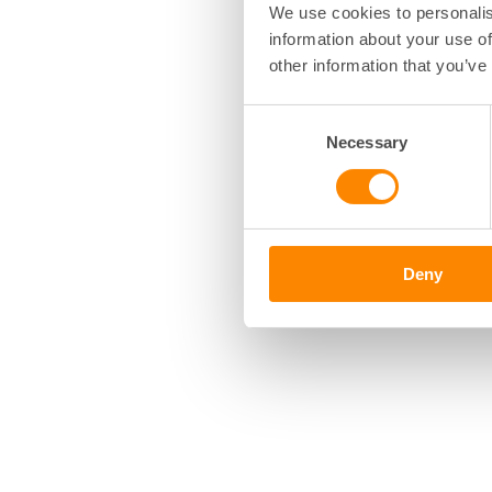
We use cookies to personalis
har i
Fastighetsägarna
information about your use of
other information that you’ve
FASTIGHETSÄGARNA SV
Anders Holmestig, Vd
Consent
Necessary
Selection
Rikard Silverfur, Chef U
Deny