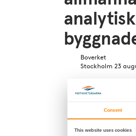
analytis
byggnad
Boverket
Stockholm 23 augu
Remiss om Boverkets för
råd samt upphävande a
och Boverkets allmänna
Fastighetsägarna Sverig
Consent
Fastighets
This website uses cookies