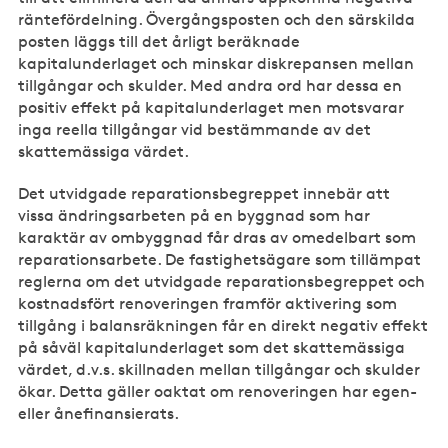
räntefördelning. Övergångsposten och den särskilda
posten läggs till det årligt beräknade
kapitalunderlaget och minskar diskrepansen mellan
tillgångar och skulder. Med andra ord har dessa en
positiv effekt på kapitalunderlaget men motsvarar
inga reella tillgångar vid bestämmande av det
skattemässiga värdet.
Det utvidgade reparationsbegreppet innebär att
vissa ändringsarbeten på en byggnad som har
karaktär av ombyggnad får dras av omedelbart som
reparationsarbete. De fastighetsägare som tillämpat
reglerna om det utvidgade reparationsbegreppet och
kostnadsfört renoveringen framför aktivering som
tillgång i balansräkningen får en direkt negativ effekt
på såväl kapitalunderlaget som det skattemässiga
värdet, d.v.s. skillnaden mellan tillgångar och skulder
ökar. Detta gäller oaktat om renoveringen har egen-
eller ånefinansierats.