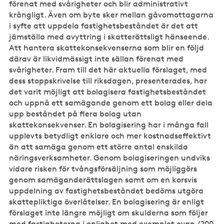
förenat med svårigheter och blir administrativt
krångligt. Även om byte sker mellan gåvomottagarna
i syfte att uppdela fastighetsbeståndet är det att
jämställa med avyttring i skatterättsligt hänseende.
Att hantera skattekonsekvenserna som blir en följd
därav är likvidmässigt inte sällan förenat med
svårigheter. Fram till det här aktuella förslaget, med
dess stoppskrivelse till riksdagen, presenterades, har
det varit möjligt att bolagisera fastighetsbeståndet
och uppnå ett samägande genom ett bolag eller dela
upp beståndet på flera bolag utan
skattekonsekvenser. En bolagisering har i många fall
upplevts betydligt enklare och mer kostnadseffektivt
än att samäga genom ett större antal enskilda
näringsverksamheter. Genom bolagiseringen undviks
vidare risken för tvångsförsäljning som möjliggörs
genom samäganderättslagen samt om en korsvis
uppdelning av fastighetsbeståndet bedöms utgöra
skattepliktiga överlåtelser. En bolagisering är enligt
förslaget inte längre möjligt om skulderna som följer
med fastigheterna i enlighet med exemplet ovan (200