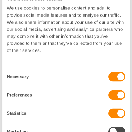
näringsverksamheter faller sålunda typiskt sett
We use cookies to personalise content and ads, to
utanför den typen av transaktioner. Flera av de
provide social media features and to analyse our traffic.
enskilda näringsidkare som väljer att bolagisera sitt
We also share information about your use of our site with
fastighetsbestånd gör det i syfte att underlätta
generationsskiften, som ofta medför ett större och
our social media, advertising and analytics partners who
mer spritt ägande, barn/barnbarn, kusiner, sysslingar
may combine it with other information that you’ve
etc. Det är direkt förenat med svårigheter och stor
provided to them or that they’ve collected from your use
administrativ börda om ett större antal personer ska
of their services.
samäga en eller flera fastigheter genom varsin
direktägd andel i fastigheten eller fastigheterna. En
bolagisering kan underlätta och vara enda
Consent
möjligheten att genomföra ett sådant skifte. En
Necessary
Selection
uppdelning av fastigheter låter sig idag enbart göras i
bolagssektorn. En uppdelning inom ramen för en
enskild näringsverksamhet medför normalt korsvisa
Preferences
transaktioner, vilka skatterättsligt bedöms som byte
som jämställs med avyttring.
Statistics
Fastigheter i en enskild näringsverksamhet är normalt
behäftade med förpliktelser som banklån och
Marketing