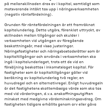
på mellanskillnaden dras av i kapital, samtidigt som
motsvarande intäkt tas upp i näringsverksamheten
(negativ räntefördelning).
Grunden för räntefördelningen är ett framräknat
kapitalunderlag. Detta utgörs, förenklat uttryckt, av
skillnaden mellan tillgångar och skulder i
verksamheten vid utgången av föregående
beskattningsår, med vissa justeringar.
Näringsfastigheter och näringsbostadsrätter som är
kapitaltillgångar och används i verksamheten ska
ingå i kapitalunderlaget, trots att de vid en
försäljning beskattas i inkomstslaget kapital. För
fastigheter som är kapitaltillgångar gäller vid
beräkning av kapitalunderlag två regler, en
huvudregel och en alternativregel. Enligt huvudregeln
är det fastighetens skattemässiga värde som ska tas
med vid värderingen, d.v.s. anskaffningsutgiften
minskat med medgivna värdeminskningsavdrag. Om
fastigheten tidigare erhållits genom arv eller gåva