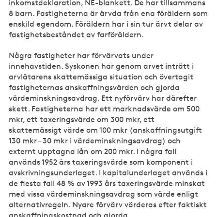
inkomstdeklaration, NE-blankett. De har tillsammans
8 barn. Fastigheterna är ärvda från ena föräldern som
enskild egendom. Föräldern har i sin tur ärvt delar av
fastighetsbeståndet av farföräldern.
Några fastigheter har förvärvats under
innehavstiden. Syskonen har genom arvet inträtt i
arvlåtarens skattemässiga situation och övertagit
fastigheternas anskaffningsvärden och gjorda
värdeminskningsavdrag. Ett nyförvärv har därefter
skett. Fastigheterna har ett marknadsvärde om 500
mkr, ett taxeringsvärde om 300 mkr, ett
skattemässigt värde om 100 mkr (anskaffningsutgift
130 mkr – 30 mkr i värdeminskningsavdrag) och
externt upptagna lån om 200 mkr. I några fall
används 1952 års taxeringsvärde som komponent i
avskrivningsunderlaget. I kapitalunderlaget används i
de flesta fall 48 % av 1993 års taxeringsvärde minskat
med vissa värdeminskningsavdrag som värde enligt
alternativregeln. Nyare förvärv värderas efter faktiskt
anskaffningskostnad och gjorda