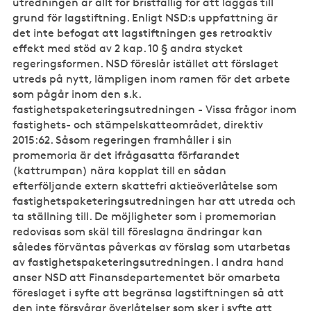
utredningen är allt för bristfällig för att läggas till
grund för lagstiftning. Enligt NSD:s uppfattning är
det inte befogat att lagstiftningen ges retroaktiv
effekt med stöd av 2 kap. 10 § andra stycket
regeringsformen. NSD föreslår istället att förslaget
utreds på nytt, lämpligen inom ramen för det arbete
som pågår inom den s.k.
fastighetspaketeringsutredningen - Vissa frågor inom
fastighets- och stämpelskatteområdet, direktiv
2015:62. Såsom regeringen framhåller i sin
promemoria är det ifrågasatta förfarandet
(kattrumpan) nära kopplat till en sådan
efterföljande extern skattefri aktieöverlåtelse som
fastighetspaketeringsutredningen har att utreda och
ta ställning till. De möjligheter som i promemorian
redovisas som skäl till föreslagna ändringar kan
således förväntas påverkas av förslag som utarbetas
av fastighetspaketeringsutredningen. I andra hand
anser NSD att Finansdepartementet bör omarbeta
föreslaget i syfte att begränsa lagstiftningen så att
den inte försvårar överlåtelser som sker i syfte att