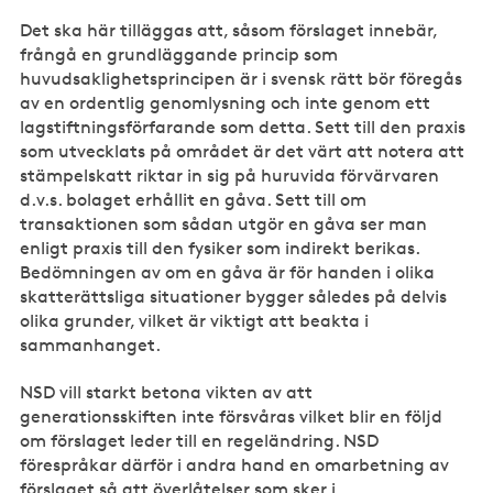
Det ska här tilläggas att, såsom förslaget innebär,
frångå en grundläggande princip som
huvudsaklighetsprincipen är i svensk rätt bör föregås
av en ordentlig genomlysning och inte genom ett
lagstiftningsförfarande som detta. Sett till den praxis
som utvecklats på området är det värt att notera att
stämpelskatt riktar in sig på huruvida förvärvaren
d.v.s. bolaget erhållit en gåva. Sett till om
transaktionen som sådan utgör en gåva ser man
enligt praxis till den fysiker som indirekt berikas.
Bedömningen av om en gåva är för handen i olika
skatterättsliga situationer bygger således på delvis
olika grunder, vilket är viktigt att beakta i
sammanhanget.
NSD vill starkt betona vikten av att
generationsskiften inte försvåras vilket blir en följd
om förslaget leder till en regeländring. NSD
förespråkar därför i andra hand en omarbetning av
förslaget så att överlåtelser som sker i