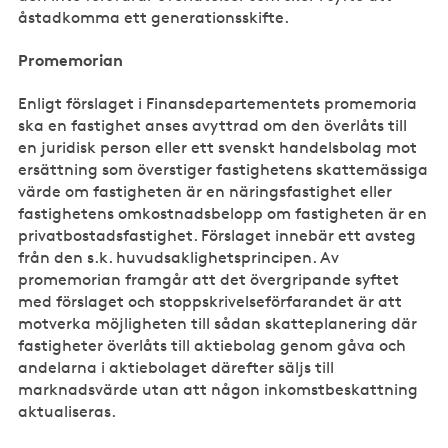
åstadkomma ett generationsskifte.
Promemorian
Enligt förslaget i Finansdepartementets promemoria
ska en fastighet anses avyttrad om den överlåts till
en juridisk person eller ett svenskt handelsbolag mot
ersättning som överstiger fastighetens skattemässiga
värde om fastigheten är en näringsfastighet eller
fastighetens omkostnadsbelopp om fastigheten är en
privatbostadsfastighet. Förslaget innebär ett avsteg
från den s.k. huvudsaklighetsprincipen. Av
promemorian framgår att det övergripande syftet
med förslaget och stoppskrivelseförfarandet är att
motverka möjligheten till sådan skatteplanering där
fastigheter överlåts till aktiebolag genom gåva och
andelarna i aktiebolaget därefter säljs till
marknadsvärde utan att någon inkomstbeskattning
aktualiseras.