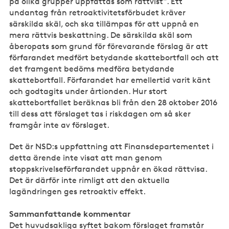
på olika grupper uppfattas som rättvist". Ett
undantag från retroaktivitetsförbudet kräver
särskilda skäl, och ska tillämpas för att uppnå en
mera rättvis beskattning. De särskilda skäl som
åberopats som grund för förevarande förslag är att
förfarandet medfört betydande skattebortfall och att
det framgent bedöms medföra betydande
skattebortfall. Förfarandet har emellertid varit känt
och godtagits under årtionden. Hur stort
skattebortfallet beräknas bli från den 28 oktober 2016
till dess att förslaget tas i riskdagen om så sker
framgår inte av förslaget.
Det är NSD:s uppfattning att Finansdepartementet i
detta ärende inte visat att man genom
stoppskrivelseförfarandet uppnår en ökad rättvisa.
Det är därför inte rimligt att den aktuella
lagändringen ges retroaktiv effekt.
Sammanfattande kommentar
Det huvudsakliga syftet bakom förslaget framstår