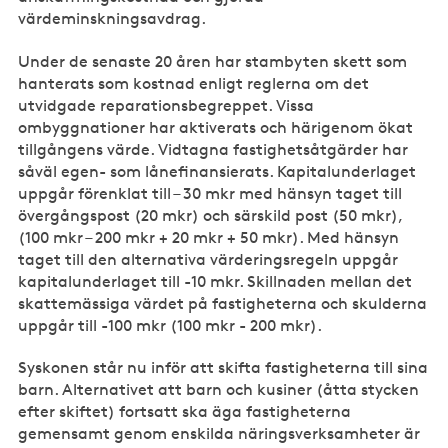
värdeminskningsavdrag.
Under de senaste 20 åren har stambyten skett som
hanterats som kostnad enligt reglerna om det
utvidgade reparationsbegreppet. Vissa
ombyggnationer har aktiverats och härigenom ökat
tillgångens värde. Vidtagna fastighetsåtgärder har
såväl egen- som lånefinansierats. Kapitalunderlaget
uppgår förenklat till – 30 mkr med hänsyn taget till
övergångspost (20 mkr) och särskild post (50 mkr),
(100 mkr – 200 mkr + 20 mkr + 50 mkr). Med hänsyn
taget till den alternativa värderingsregeln uppgår
kapitalunderlaget till -10 mkr. Skillnaden mellan det
skattemässiga värdet på fastigheterna och skulderna
uppgår till -100 mkr (100 mkr - 200 mkr).
Syskonen står nu inför att skifta fastigheterna till sina
barn. Alternativet att barn och kusiner (åtta stycken
efter skiftet) fortsatt ska äga fastigheterna
gemensamt genom enskilda näringsverksamheter är