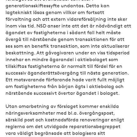
generationsskiftessyfte undantas. Detta kan
lagtekniskt lösas genom villkor om fortsatt
förvaltning och att extern vidareförsäljning inte sker
inom viss tid. NSD anser inte att det är nödvändigt att
ägandet av fastigheterna i sådant fall helt måste
övergå till närstående genom transaktionen för att
ses som en benefik transaktion, som inte aktualiserar
beskattning. Att gåvogivaren under en viss tidsperiod
innehar en mindre ägarandel i aktiebolaget som
tillskiftas fastigheterna är normalt till fördel för en
successiv äganderättsövergång till nästa generation.
Ett motsvarande förfarande hade varit fullt möjligt
om fastigheterna från början ägts i aktiebolag och
närstående successivt övertar ägandet i bolaget.
Utan omarbetning av förslaget kommer enskilda
näringsverksamheter med bl.a. övergångspost,
särskild post och kostnadsförda renoveringar enligt
reglerna om det utvidgade reparationsbegreppet
vara väldigt begränsade att bolagisera sitt