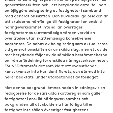
generationsskiften och i ett betydande antal fall helt
omöjliggöra bolagisering av fastigheter i samband
med generationsskiften. Den huvudsakliga orsaken är
att skulderna hänförliga till fastigheter i en enskild
näringsverksamhet inte sällan överstiger
fastigheternas skattemässiga värden varvid en
överlåtelse utan skattemässiga konsekvenser
begränsas. De behov av bolagisering som aktualiseras
vid generationsskiften är av skilda slag, men ett av de
mer betydande följer av de särskilda bestämmelserna
om räntefördelning för enskilda näringsverksamheter.
För NSD framstår det som klart att ovanstående
konsekvenser inte har identifierats, och därmed inte
heller beaktats, under utarbetandet av förslaget.
Mot denna bakgrund lämnas nedan inledningsvis en
redogörelse för de särskilda skatteregler som gäller
fastigheter i enskild näringsverksamhet och
bakgrunden till att skulderna hänförliga till en
fastighet inte sällan överstiger fastighetens