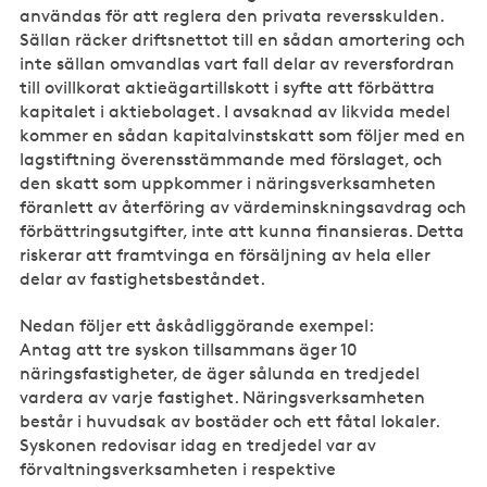
användas för att reglera den privata reversskulden.
Sällan räcker driftsnettot till en sådan amortering och
inte sällan omvandlas vart fall delar av reversfordran
till ovillkorat aktieägartillskott i syfte att förbättra
kapitalet i aktiebolaget. I avsaknad av likvida medel
kommer en sådan kapitalvinstskatt som följer med en
lagstiftning överensstämmande med förslaget, och
den skatt som uppkommer i näringsverksamheten
föranlett av återföring av värdeminskningsavdrag och
förbättringsutgifter, inte att kunna finansieras. Detta
riskerar att framtvinga en försäljning av hela eller
delar av fastighetsbeståndet.
Nedan följer ett åskådliggörande exempel:
Antag att tre syskon tillsammans äger 10
näringsfastigheter, de äger sålunda en tredjedel
vardera av varje fastighet. Näringsverksamheten
består i huvudsak av bostäder och ett fåtal lokaler.
Syskonen redovisar idag en tredjedel var av
förvaltningsverksamheten i respektive