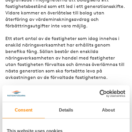
fastighetsbestånd som ett led i ett generationsskifte.
Vidare kommer en överlåtelse till bolag utan
återföring av värdeminskningsavdrag och
förbättringsutgifter inte vara möjlig.
Ett stort antal av de fastigheter som idag innehas i
enskild näringsverksamhet har erhållits genom
benefika fång. Sällan består den enskilda
näringsverksamheten av handel med fastigheter
utan fastigheten förvaltas och ämnas överlämnas till
nästa generation som ska fortsätta leva på
avkastningen av de förvaltade fastigheterna.
Affärer med fastigheter sker idag regelmässigt
genom aktieförsäljningar. Som ovan nämnts är dessa
transaktioner föremål för utredning inom ramen för
fastighetspaketeringsutredningen. Som en direkt
Consent
Details
About
konsekvens av att de flesta fastighetsförsäljningar
sker genom bolag sker även de flesta
fastighetsförvärv i dag genom bolag. Enskilda
This website uses cookies