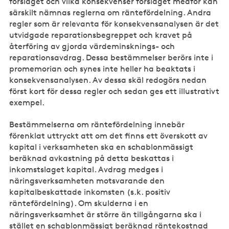
förslaget och vilka konsekvenser förslaget medför kan
särskilt nämnas reglerna om räntefördelning. Andra
regler som är relevanta för konsekvensanalysen är det
utvidgade reparationsbegreppet och kravet på
återföring av gjorda värdeminsknings- och
reparationsavdrag. Dessa bestämmelser berörs inte i
promemorian och synes inte heller ha beaktats i
konsekvensanalysen. Av dessa skäl redogörs nedan
först kort för dessa regler och sedan ges ett illustrativt
exempel.
Bestämmelserna om räntefördelning innebär
förenklat uttryckt att om det finns ett överskott av
kapital i verksamheten ska en schablonmässigt
beräknad avkastning på detta beskattas i
inkomstslaget kapital. Avdrag medges i
näringsverksamheten motsvarande den
kapitalbeskattade inkomsten (s.k. positiv
räntefördelning). Om skulderna i en
näringsverksamhet är större än tillgångarna ska i
stället en schablonmässigt beräknad räntekostnad