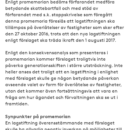
Enligt promemorian bedöms förfarandet medföra
betydande skattebortfall och med stöd av
förfarandet med s.k. stoppskrivelse som föregått
denna promemoria föreslås att lagstiftningen ska
tillämpas på överlåtelser av fastigheter som sker efter
den 27 oktober 2016, trots att den nya lagstiftningen
enligt förslaget ska träda ikraft den 1 augusti 2017.
Enligt den konsekvensanalys som presenteras i
promemorian kommer förslaget troligtvis inte
påverka generationsskiften i större utsträckning. Inte
heller anses det troligt att en lagstiftning i enlighet
med förslaget skulle ge någon betydande påverkan
avseende valet av form för överlåtelse av fastigheter,
utan det kommer även fortsättningsvis att vara en
fråga om hur ägandet och förvaltningen ska se ut i
framtiden.
Synpunkter på promemorian
En lagstiftning överensstämmande med förslaget
skulle ha allvarlig negativ inverkan på möjligheter till