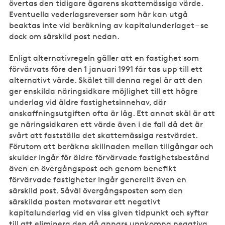
övertas den tidigare ägarens skattemässiga värde.
Eventuella vederlagsreverser som här kan utgå
beaktas inte vid beräkning av kapitalunderlaget – se
dock om särskild post nedan.
Enligt alternativregeln gäller att en fastighet som
förvärvats före den 1 januari 1991 får tas upp till ett
alternativt värde. Skälet till denna regel är att den
ger enskilda näringsidkare möjlighet till ett högre
underlag vid äldre fastighetsinnehav, där
anskaffningsutgiften ofta är låg. Ett annat skäl är att
ge näringsidkaren ett värde även i de fall då det är
svårt att fastställa det skattemässiga restvärdet.
Förutom att beräkna skillnaden mellan tillgångar och
skulder ingår för äldre förvärvade fastighetsbestånd
även en övergångspost och genom benefikt
förvärvade fastigheter ingår generellt även en
särskild post. Såväl övergångsposten som den
särskilda posten motsvarar ett negativt
kapitalunderlag vid en viss given tidpunkt och syftar
till att eliminera den då annars uppkomna negativa