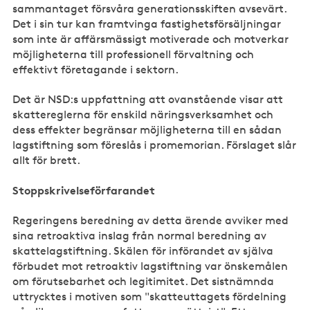
sammantaget försvåra generationsskiften avsevärt.
Det i sin tur kan framtvinga fastighetsförsäljningar
som inte är affärsmässigt motiverade och motverkar
möjligheterna till professionell förvaltning och
effektivt företagande i sektorn.
Det är NSD:s uppfattning att ovanstående visar att
skattereglerna för enskild näringsverksamhet och
dess effekter begränsar möjligheterna till en sådan
lagstiftning som föreslås i promemorian. Förslaget slår
allt för brett.
Stoppskrivelseförfarandet
Regeringens beredning av detta ärende avviker med
sina retroaktiva inslag från normal beredning av
skattelagstiftning. Skälen för införandet av själva
förbudet mot retroaktiv lagstiftning var önskemålen
om förutsebarhet och legitimitet. Det sistnämnda
uttrycktes i motiven som "skatteuttagets fördelning