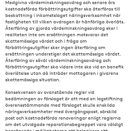
Medgivna värdeminskningsavdrag och senare års
kostnadsförda förbättringsutgifter ska återföras till
beskattning i inkomstslaget näringsverksamhet när
fastigheten till vilken avdragen är hänförliga överlåts.
Återföring av gjorda värdeminskningsavdrag sker i
realiteten inte om ersättningen motsvarar det
skattemässiga värdet och i fråga om
förbättringsutgifter sker ingen återföring om
ersättningen understiger det skattemässiga värdet.
Återföring av såväl värdeminskningsavdrag och
förbättringsutgifter ska vidare inte ske vid en benefik
överlåtelse utan då inträder mottagaren i givarens
skattemässiga situation.
Konsekvensen av ovanstående regler vid
bedömningen av förslaget är att med en lagstiftning
överensstämmande med förslaget skulle enskilda
näringsverksamheter med övergångspost, särskild
post och kostnadsförda renoveringar enligt reglerna
om det utvidgade reparationsbegreppet vara väldigt
begränsade i möjligheterna att bolagisera sitt