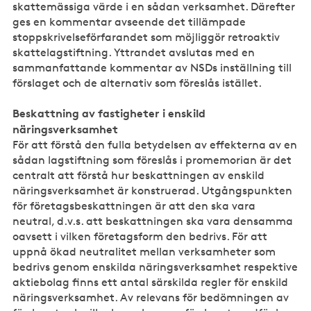
skattemässiga värde i en sådan verksamhet. Därefter
ges en kommentar avseende det tillämpade
stoppskrivelseförfarandet som möjliggör retroaktiv
skattelagstiftning. Yttrandet avslutas med en
sammanfattande kommentar av NSDs inställning till
förslaget och de alternativ som föreslås istället.
Beskattning av fastigheter i enskild
näringsverksamhet
För att förstå den fulla betydelsen av effekterna av en
sådan lagstiftning som föreslås i promemorian är det
centralt att förstå hur beskattningen av enskild
näringsverksamhet är konstruerad. Utgångspunkten
för företagsbeskattningen är att den ska vara
neutral, d.v.s. att beskattningen ska vara densamma
oavsett i vilken företagsform den bedrivs. För att
uppnå ökad neutralitet mellan verksamheter som
bedrivs genom enskilda näringsverksamhet respektive
aktiebolag finns ett antal särskilda regler för enskild
näringsverksamhet. Av relevans för bedömningen av