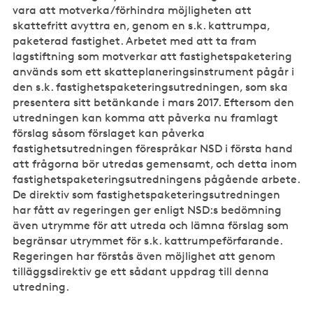
vara att motverka/förhindra möjligheten att
skattefritt avyttra en, genom en s.k. kattrumpa,
paketerad fastighet. Arbetet med att ta fram
lagstiftning som motverkar att fastighetspaketering
används som ett skatteplaneringsinstrument pågår i
den s.k. fastighetspaketeringsutredningen, som ska
presentera sitt betänkande i mars 2017. Eftersom den
utredningen kan komma att påverka nu framlagt
förslag såsom förslaget kan påverka
fastighetsutredningen förespråkar NSD i första hand
att frågorna bör utredas gemensamt, och detta inom
fastighetspaketeringsutredningens pågående arbete.
De direktiv som fastighetspaketeringsutredningen
har fått av regeringen ger enligt NSD:s bedömning
även utrymme för att utreda och lämna förslag som
begränsar utrymmet för s.k. kattrumpeförfarande.
Regeringen har förstås även möjlighet att genom
tilläggsdirektiv ge ett sådant uppdrag till denna
utredning.