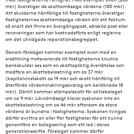
mkr) överstiger de skattemässiga värdena (100 mkr).
Att skulderna hänförliga till fastigheterna överstiger
fastigheternas skattemässiga värden blir ett faktum
så snart det finns en övergångspost, särskild post eller
renoveringar som har kostnadsförts enligt reglerna
om det utvidgade reparationsbegreppet.
Genom förslaget kommer exemplet ovan med en
ersättning motsvarande till fastigheterna knutna
bankskulder ses som en skattepliktig överlåtelse och
medföra en skattebelastning om ca 37 mkr
(kapitalvinstskatt ca 19 mkr och skatt hänförlig till
återförda värdeminskningsavdrag om beräknade 18
mkr). Därtill kommer stämpelskatt för aktiebolaget
om ca 9 mkr. Likvidmässigt klarar syskonen inte en
skattebelastning om ca 46 mkr eftersom de stora
värdena är bundna i fastigheterna. Syskonen tvingas
därför avyttra en eller fler fastigheter för att kunna
genomföra en bolagisering som ett led i deras
generationsskifte. Förslaget kommer därför