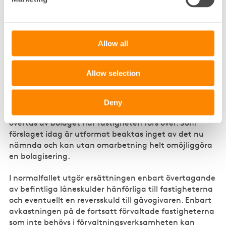
uttagna panter. Inte sällan överstiger bankskulderna
de skattemässiga värdena på fastigheterna.
Genomförda renoveringar som kostnadsförts enligt
reglerna om det utvidgade reparationsbegreppet
Allow all
bidrar till denna diskrepans. Skillnaden ger ett
negativt kapitalunderlag som mildras med
övergångspost för äldre fastigheter och särskild post
Allow selection
om beståndet övertagits genom gåva eller arv.
Banklånens starka koppling till fastigheterna, inte
minst panträtten i dessa medför att en överföring till
Deny
ett aktiebolag i praktiken förutsätter att lånen
övertas av bolaget när fastigheten förs över. Som
förslaget idag är utformat beaktas inget av det nu
nämnda och kan utan omarbetning helt omöjliggöra
en bolagisering.
I normalfallet utgör ersättningen enbart övertagande
av befintliga låneskulder hänförliga till fastigheterna
och eventuellt en reversskuld till gåvogivaren. Enbart
avkastningen på de fortsatt förvaltade fastigheterna
som inte behövs i förvaltningsverksamheten kan